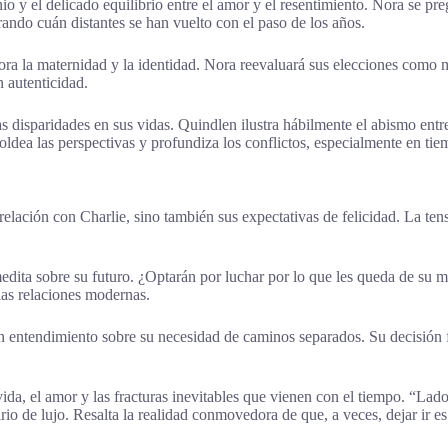
 y el delicado equilibrio entre el amor y el resentimiento. Nora se pre
trando cuán distantes se han vuelto con el paso de los años.
a la maternidad y la identidad. Nora reevaluará sus elecciones como mad
 autenticidad.
 disparidades en sus vidas. Quindlen ilustra hábilmente el abismo entre l
oldea las perspectivas y profundiza los conflictos, especialmente en tiem
relación con Charlie, sino también sus expectativas de felicidad. La te
medita sobre su futuro. ¿Optarán por luchar por lo que les queda de su 
 las relaciones modernas.
n entendimiento sobre su necesidad de caminos separados. Su decisión fi
 vida, el amor y las fracturas inevitables que vienen con el tiempo. “La
rio de lujo. Resalta la realidad conmovedora de que, a veces, dejar ir es