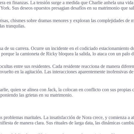
era en finanzas. La tensión surge a medida que Charlie anhela una vida
a York. Sus deseos opuestos presagian desafíos en su matrimonio que sald
isas, chismes sobre dramas menores y exploran las complejidades de ma
as tranquilas.
sa de su carrera. Ocurre un incidente en el codiciado estacionamiento d
o porque la camioneta de Ricky bloquea la salida, lo ataca con un palo d
ocultas entre sus residentes. Cada residente reacciona de manera difere
nvuelto en la agitación. Las interacciones aparentemente inofensivas de 
rlie, quien se alinea con Jack, la colocan en conflicto con sus propias 
exponiendo las grietas en su matrimonio.
us problemas maritales. La insatisfacción de Nora crece, y comienza a a
fiesta de manera clara. Sus rituales de larga data, las dinámicas cambia