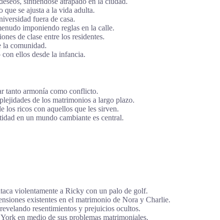
deseos, sintiéndose atrapado en la ciudad.
 que se ajusta a la vida adulta.
niversidad fuera de casa.
menudo imponiendo reglas en la calle.
iones de clase entre los residentes.
e la comunidad.
 con ellos desde la infancia.
 tanto armonía como conflicto.
lejidades de los matrimonios a largo plazo.
de los ricos con aquellos que les sirven.
tidad en un mundo cambiante es central.
taca violentamente a Ricky con un palo de golf.
ensiones existentes en el matrimonio de Nora y Charlie.
evelando resentimientos y prejuicios ocultos.
York en medio de sus problemas matrimoniales.