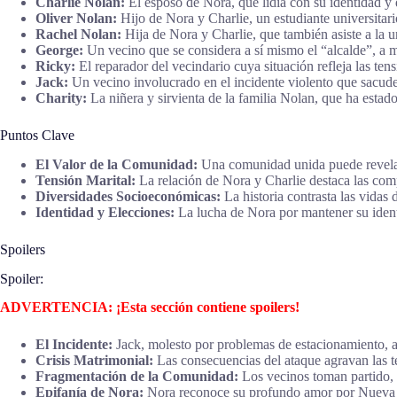
Charlie Nolan:
El esposo de Nora, que lidia con su identidad y 
Oliver Nolan:
Hijo de Nora y Charlie, un estudiante universitario
Rachel Nolan:
Hija de Nora y Charlie, que también asiste a la u
George:
Un vecino que se considera a sí mismo el “alcalde”, a 
Ricky:
El reparador del vecindario cuya situación refleja las tens
Jack:
Un vecino involucrado en el incidente violento que sacud
Charity:
La niñera y sirvienta de la familia Nolan, que ha estado
Puntos Clave
El Valor de la Comunidad:
Una comunidad unida puede revelar
Tensión Marital:
La relación de Nora y Charlie destaca las comp
Diversidades Socioeconómicas:
La historia contrasta las vidas 
Identidad y Elecciones:
La lucha de Nora por mantener su iden
Spoilers
Spoiler:
ADVERTENCIA: ¡Esta sección contiene spoilers!
El Incidente:
Jack, molesto por problemas de estacionamiento, a
Crisis Matrimonial:
Las consecuencias del ataque agravan las t
Fragmentación de la Comunidad:
Los vecinos toman partido, r
Epifanía de Nora:
Nora reconoce su profundo amor por Nueva 