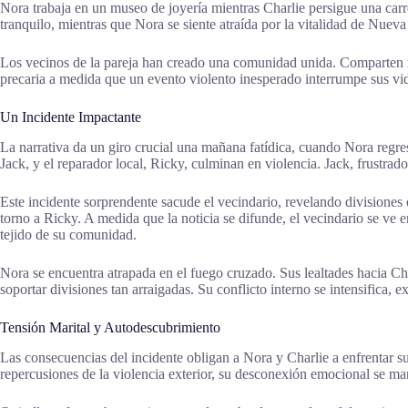
Nora trabaja en un museo de joyería mientras Charlie persigue una carr
tranquilo, mientras que Nora se siente atraída por la vitalidad de Nuev
Los vecinos de la pareja han creado una comunidad unida. Comparten r
precaria a medida que un evento violento inesperado interrumpe sus vid
Un Incidente Impactante
La narrativa da un giro crucial una mañana fatídica, cuando Nora regre
Jack, y el reparador local, Ricky, culminan en violencia. Jack, frustrad
Este incidente sorprendente sacude el vecindario, revelando divisiones 
torno a Ricky. A medida que la noticia se difunde, el vecindario se ve e
tejido de su comunidad.
Nora se encuentra atrapada en el fuego cruzado. Sus lealtades hacia Cha
soportar divisiones tan arraigadas. Su conflicto interno se intensifica, 
Tensión Marital y Autodescubrimiento
Las consecuencias del incidente obligan a Nora y Charlie a enfrentar s
repercusiones de la violencia exterior, su desconexión emocional se mani