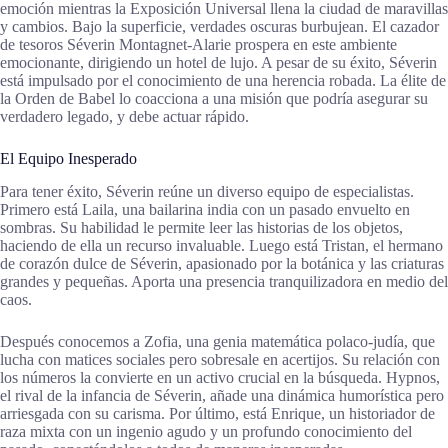
emoción mientras la Exposición Universal llena la ciudad de maravillas
y cambios. Bajo la superficie, verdades oscuras burbujean. El cazador
de tesoros Séverin Montagnet-Alarie prospera en este ambiente
emocionante, dirigiendo un hotel de lujo. A pesar de su éxito, Séverin
está impulsado por el conocimiento de una herencia robada. La élite de
la Orden de Babel lo coacciona a una misión que podría asegurar su
verdadero legado, y debe actuar rápido.
El Equipo Inesperado
Para tener éxito, Séverin reúne un diverso equipo de especialistas.
Primero está Laila, una bailarina india con un pasado envuelto en
sombras. Su habilidad le permite leer las historias de los objetos,
haciendo de ella un recurso invaluable. Luego está Tristan, el hermano
de corazón dulce de Séverin, apasionado por la botánica y las criaturas
grandes y pequeñas. Aporta una presencia tranquilizadora en medio del
caos.
Después conocemos a Zofia, una genia matemática polaco-judía, que
lucha con matices sociales pero sobresale en acertijos. Su relación con
los números la convierte en un activo crucial en la búsqueda. Hypnos,
el rival de la infancia de Séverin, añade una dinámica humorística pero
arriesgada con su carisma. Por último, está Enrique, un historiador de
raza mixta con un ingenio agudo y un profundo conocimiento del