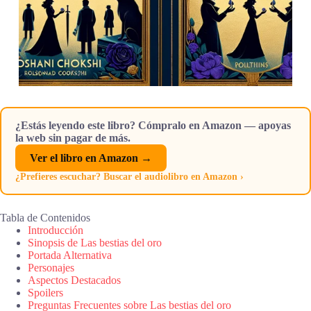
¿Estás leyendo este libro? Cómpralo en Amazon — apoyas
la web sin pagar de más.
Ver el libro en Amazon →
¿Prefieres escuchar? Buscar el audiolibro en Amazon ›
Tabla de Contenidos
Introducción
Sinopsis de Las bestias del oro
Portada Alternativa
Personajes
Aspectos Destacados
Spoilers
Preguntas Frecuentes sobre Las bestias del oro