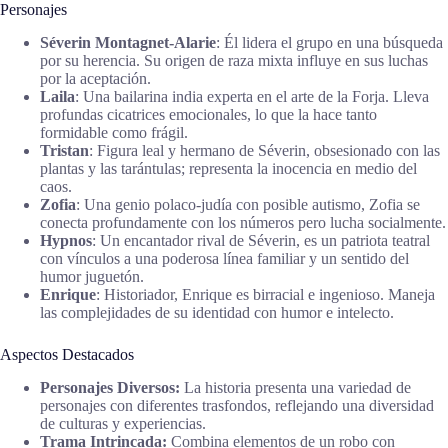
Personajes
Séverin Montagnet-Alarie
: Él lidera el grupo en una búsqueda
por su herencia. Su origen de raza mixta influye en sus luchas
por la aceptación.
Laila
: Una bailarina india experta en el arte de la Forja. Lleva
profundas cicatrices emocionales, lo que la hace tanto
formidable como frágil.
Tristan
: Figura leal y hermano de Séverin, obsesionado con las
plantas y las tarántulas; representa la inocencia en medio del
caos.
Zofia
: Una genio polaco-judía con posible autismo, Zofia se
conecta profundamente con los números pero lucha socialmente.
Hypnos
: Un encantador rival de Séverin, es un patriota teatral
con vínculos a una poderosa línea familiar y un sentido del
humor juguetón.
Enrique
: Historiador, Enrique es birracial e ingenioso. Maneja
las complejidades de su identidad con humor e intelecto.
Aspectos Destacados
Personajes Diversos:
La historia presenta una variedad de
personajes con diferentes trasfondos, reflejando una diversidad
de culturas y experiencias.
Trama Intrincada:
Combina elementos de un robo con