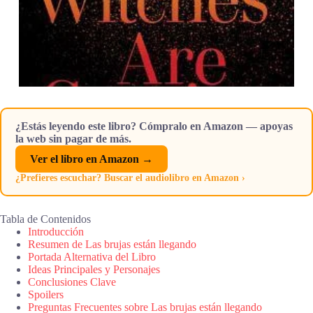
¿Estás leyendo este libro? Cómpralo en Amazon — apoyas
la web sin pagar de más.
Ver el libro en Amazon →
¿Prefieres escuchar? Buscar el audiolibro en Amazon ›
Tabla de Contenidos
Introducción
Resumen de Las brujas están llegando
Portada Alternativa del Libro
Ideas Principales y Personajes
Conclusiones Clave
Spoilers
Preguntas Frecuentes sobre Las brujas están llegando