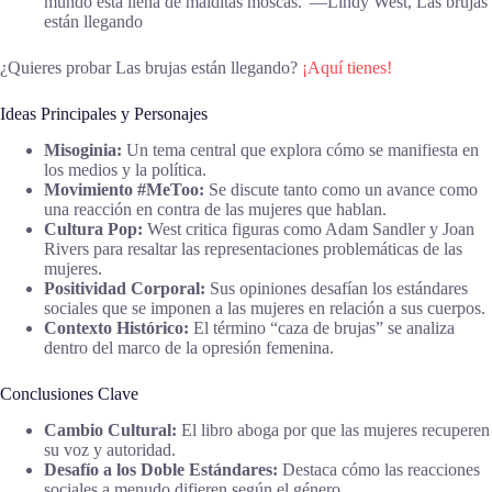
mundo está llena de malditas moscas.”―Lindy West, Las brujas
están llegando
¿Quieres probar Las brujas están llegando?
¡Aquí tienes!
Ideas Principales y Personajes
Misoginia:
Un tema central que explora cómo se manifiesta en
los medios y la política.
Movimiento #MeToo:
Se discute tanto como un avance como
una reacción en contra de las mujeres que hablan.
Cultura Pop:
West critica figuras como Adam Sandler y Joan
Rivers para resaltar las representaciones problemáticas de las
mujeres.
Positividad Corporal:
Sus opiniones desafían los estándares
sociales que se imponen a las mujeres en relación a sus cuerpos.
Contexto Histórico:
El término “caza de brujas” se analiza
dentro del marco de la opresión femenina.
Conclusiones Clave
Cambio Cultural:
El libro aboga por que las mujeres recuperen
su voz y autoridad.
Desafío a los Doble Estándares:
Destaca cómo las reacciones
sociales a menudo difieren según el género.