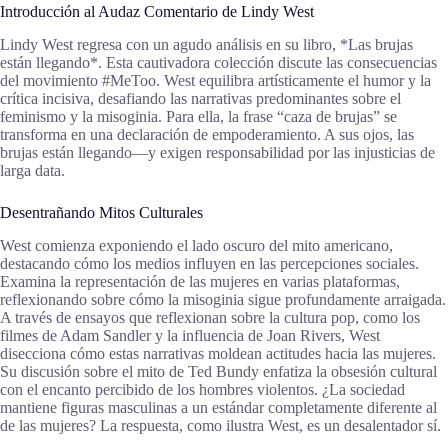
Introducción al Audaz Comentario de Lindy West
Lindy West regresa con un agudo análisis en su libro, *Las brujas
están llegando*. Esta cautivadora colección discute las consecuencias
del movimiento #MeToo. West equilibra artísticamente el humor y la
crítica incisiva, desafiando las narrativas predominantes sobre el
feminismo y la misoginia. Para ella, la frase “caza de brujas” se
transforma en una declaración de empoderamiento. A sus ojos, las
brujas están llegando—y exigen responsabilidad por las injusticias de
larga data.
Desentrañando Mitos Culturales
West comienza exponiendo el lado oscuro del mito americano,
destacando cómo los medios influyen en las percepciones sociales.
Examina la representación de las mujeres en varias plataformas,
reflexionando sobre cómo la misoginia sigue profundamente arraigada.
A través de ensayos que reflexionan sobre la cultura pop, como los
filmes de Adam Sandler y la influencia de Joan Rivers, West
disecciona cómo estas narrativas moldean actitudes hacia las mujeres.
Su discusión sobre el mito de Ted Bundy enfatiza la obsesión cultural
con el encanto percibido de los hombres violentos. ¿La sociedad
mantiene figuras masculinas a un estándar completamente diferente al
de las mujeres? La respuesta, como ilustra West, es un desalentador sí.