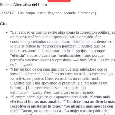
Portada Alternativa del Libro
{IMAGE_Las_brujas_estan_llegando_portada_alternativa}
Citas
“La realidad es que no existe algo como la corrección política; es
un recurso retórico para despersonalizar la opresión. Ser
consciente y cuidadoso con el trauma histórico de los demás es a
lo que se refiere la “
corrección política
”. Significa que los
poderosos nunca deberían atacar a los despojos–no porque
“
ofenda
” a otros o duela sus “
sentimientos
”, sino porque
perpetúa sistemas tóxicos y opresivos.”―Lindy West, Las brujas
están llegando
“Hay un tipo de persona que cree que está saliéndose con la
suya al no creer en nada. Pero no creer en nada es creer en algo.
Es activo, no pasivo. Creer en nada es no cambiar nada.
Significa que estás apoyando el presente, y el presente es un
horror[…] La irreverencia es el artículo de lujo
definitivo.”―Lindy West, Las brujas están llegando
“Siempre habrá alguien que aparezca para decir: “
Serías más
efectiva si fueras más amable.
” “
Tendrías una audiencia más
receptiva si ajustaras tu tono.
” “
Se atrapan más moscas con
miel.
” Bueno, no quiero moscas. La mujer más simpática del