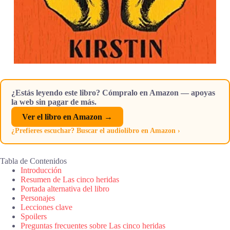
¿Estás leyendo este libro? Cómpralo en Amazon — apoyas
la web sin pagar de más.
Ver el libro en Amazon →
¿Prefieres escuchar? Buscar el audiolibro en Amazon ›
Tabla de Contenidos
Introducción
Resumen de Las cinco heridas
Portada alternativa del libro
Personajes
Lecciones clave
Spoilers
Preguntas frecuentes sobre Las cinco heridas