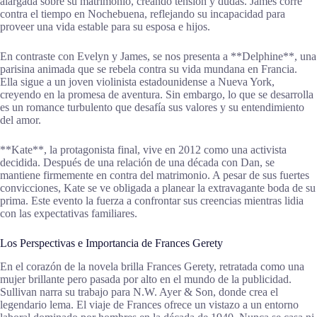
alargada sobre su matrimonio, creando tensión y dudas. James corre
contra el tiempo en Nochebuena, reflejando su incapacidad para
proveer una vida estable para su esposa e hijos.
En contraste con Evelyn y James, se nos presenta a **Delphine**, una
parisina animada que se rebela contra su vida mundana en Francia.
Ella sigue a un joven violinista estadounidense a Nueva York,
creyendo en la promesa de aventura. Sin embargo, lo que se desarrolla
es un romance turbulento que desafía sus valores y su entendimiento
del amor.
**Kate**, la protagonista final, vive en 2012 como una activista
decidida. Después de una relación de una década con Dan, se
mantiene firmemente en contra del matrimonio. A pesar de sus fuertes
convicciones, Kate se ve obligada a planear la extravagante boda de su
prima. Este evento la fuerza a confrontar sus creencias mientras lidia
con las expectativas familiares.
Los Perspectivas e Importancia de Frances Gerety
En el corazón de la novela brilla Frances Gerety, retratada como una
mujer brillante pero pasada por alto en el mundo de la publicidad.
Sullivan narra su trabajo para N.W. Ayer & Son, donde crea el
legendario lema. El viaje de Frances ofrece un vistazo a un entorno