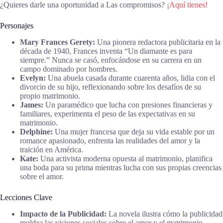
¿Quieres darle una oportunidad a Las compromisos?
¡Aquí tienes!
Personajes
Mary Frances Gerety:
Una pionera redactora publicitaria en la
década de 1940, Frances inventa “Un diamante es para
siempre.” Nunca se casó, enfocándose en su carrera en un
campo dominado por hombres.
Evelyn:
Una abuela casada durante cuarenta años, lidia con el
divorcio de su hijo, reflexionando sobre los desafíos de su
propio matrimonio.
James:
Un paramédico que lucha con presiones financieras y
familiares, experimenta el peso de las expectativas en su
matrimonio.
Delphine:
Una mujer francesa que deja su vida estable por un
romance apasionado, enfrenta las realidades del amor y la
traición en América.
Kate:
Una activista moderna opuesta al matrimonio, planifica
una boda para su prima mientras lucha con sus propias creencias
sobre el amor.
Lecciones Clave
Impacto de la Publicidad:
La novela ilustra cómo la publicidad
moldea las visiones sociales sobre el amor y el matrimonio.