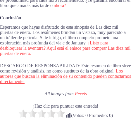
de probabilidad para cada libro recomendado. ¿Te gustaría encontrar el
libro que amarás más tarde o
ahora?
Conclusión
Esperamos que hayas disfrutado de esta sinopsis de Las diez mil
puertas de enero. Los resúmenes brindan un vistazo, muy parecido a
un tráiler de película. Si te intriga, el libro completo promete una
exploración más profunda del viaje de January.
¿Listo para
desbloquear la aventura? Aquí está el enlace para comprar Las diez mil
puertas de enero.
DESCARGO DE RESPONSABILIDAD: Este resumen de libro sirve
como revisión y análisis, no como sustituto de la obra original.
Los
autores que buscan la eliminación de su contenido pueden contactarnos
directamente.
All images from
Pexels
¡Haz clic para puntuar esta entrada!
(Votos:
0
Promedio:
0
)