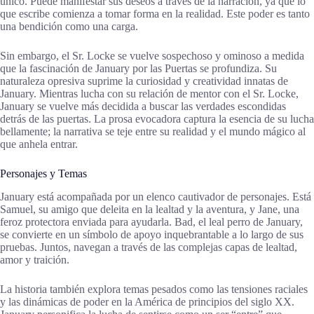
único. Puede manifestar sus deseos a través de la narración, ya que lo
que escribe comienza a tomar forma en la realidad. Este poder es tanto
una bendición como una carga.
Sin embargo, el Sr. Locke se vuelve sospechoso y ominoso a medida
que la fascinación de January por las Puertas se profundiza. Su
naturaleza opresiva suprime la curiosidad y creatividad innatas de
January. Mientras lucha con su relación de mentor con el Sr. Locke,
January se vuelve más decidida a buscar las verdades escondidas
detrás de las puertas. La prosa evocadora captura la esencia de su lucha
bellamente; la narrativa se teje entre su realidad y el mundo mágico al
que anhela entrar.
Personajes y Temas
January está acompañada por un elenco cautivador de personajes. Está
Samuel, su amigo que deleita en la lealtad y la aventura, y Jane, una
feroz protectora enviada para ayudarla. Bad, el leal perro de January,
se convierte en un símbolo de apoyo inquebrantable a lo largo de sus
pruebas. Juntos, navegan a través de las complejas capas de lealtad,
amor y traición.
La historia también explora temas pesados como las tensiones raciales
y las dinámicas de poder en la América de principios del siglo XX.