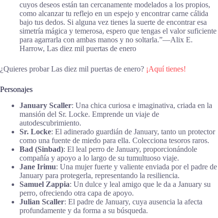
cuyos deseos están tan cercanamente modelados a los propios,
como alcanzar tu reflejo en un espejo y encontrar carne cálida
bajo tus dedos. Si alguna vez tienes la suerte de encontrar esa
simetría mágica y temerosa, espero que tengas el valor suficiente
para agarrarla con ambas manos y no soltarla.”―Alix E.
Harrow, Las diez mil puertas de enero
¿Quieres probar Las diez mil puertas de enero?
¡Aquí tienes!
Personajes
January Scaller
: Una chica curiosa e imaginativa, criada en la
mansión del Sr. Locke. Emprende un viaje de
autodescubrimiento.
Sr. Locke
: El adinerado guardián de January, tanto un protector
como una fuente de miedo para ella. Colecciona tesoros raros.
Bad (Sinbad)
: El leal perro de January, proporcionándole
compañía y apoyo a lo largo de su tumultuoso viaje.
Jane Irimu
: Una mujer fuerte y valiente enviada por el padre de
January para protegerla, representando la resiliencia.
Samuel Zappia
: Un dulce y leal amigo que le da a January su
perro, ofreciendo otra capa de apoyo.
Julian Scaller
: El padre de January, cuya ausencia la afecta
profundamente y da forma a su búsqueda.