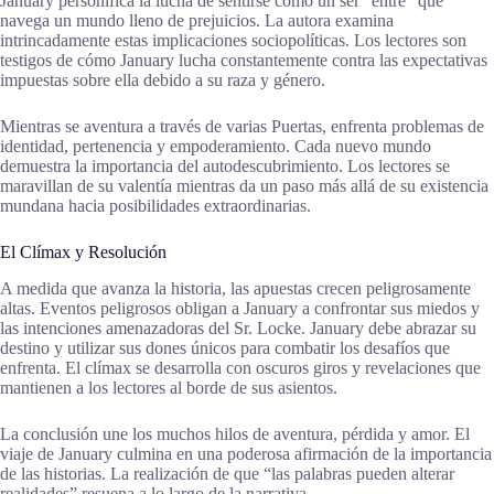
January personifica la lucha de sentirse como un ser “entre” que
navega un mundo lleno de prejuicios. La autora examina
intrincadamente estas implicaciones sociopolíticas. Los lectores son
testigos de cómo January lucha constantemente contra las expectativas
impuestas sobre ella debido a su raza y género.
Mientras se aventura a través de varias Puertas, enfrenta problemas de
identidad, pertenencia y empoderamiento. Cada nuevo mundo
demuestra la importancia del autodescubrimiento. Los lectores se
maravillan de su valentía mientras da un paso más allá de su existencia
mundana hacia posibilidades extraordinarias.
El Clímax y Resolución
A medida que avanza la historia, las apuestas crecen peligrosamente
altas. Eventos peligrosos obligan a January a confrontar sus miedos y
las intenciones amenazadoras del Sr. Locke. January debe abrazar su
destino y utilizar sus dones únicos para combatir los desafíos que
enfrenta. El clímax se desarrolla con oscuros giros y revelaciones que
mantienen a los lectores al borde de sus asientos.
La conclusión une los muchos hilos de aventura, pérdida y amor. El
viaje de January culmina en una poderosa afirmación de la importancia
de las historias. La realización de que “las palabras pueden alterar
realidades” resuena a lo largo de la narrativa.