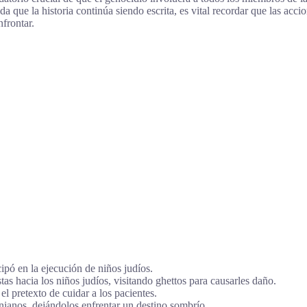
 que la historia continúa siendo escrita, es vital recordar que las ac
frontar.
ipó en la ejecución de niños judíos.
as hacia los niños judíos, visitando ghettos para causarles daño.
 pretexto de cuidar a los pacientes.
anos, dejándolos enfrentar un destino sombrío.