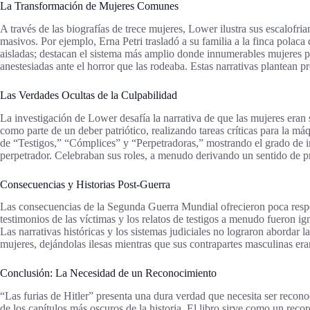
La Transformación de Mujeres Comunes
A través de las biografías de trece mujeres, Lower ilustra sus escalofr
masivos. Por ejemplo, Erna Petri trasladó a su familia a la finca polaca 
aisladas; destacan el sistema más amplio donde innumerables mujeres pa
anestesiadas ante el horror que las rodeaba. Estas narrativas plantean 
Las Verdades Ocultas de la Culpabilidad
La investigación de Lower desafía la narrativa de que las mujeres eran 
como parte de un deber patriótico, realizando tareas críticas para la m
de “Testigos,” “Cómplices” y “Perpetradoras,” mostrando el grado de in
perpetrador. Celebraban sus roles, a menudo derivando un sentido de pr
Consecuencias y Historias Post-Guerra
Las consecuencias de la Segunda Guerra Mundial ofrecieron poca respon
testimonios de las víctimas y los relatos de testigos a menudo fueron
Las narrativas históricas y los sistemas judiciales no lograron abordar 
mujeres, dejándolas ilesas mientras que sus contrapartes masculinas era
Conclusión: La Necesidad de un Reconocimiento
“Las furias de Hitler” presenta una dura verdad que necesita ser recono
de los capítulos más oscuros de la historia. El libro sirve como un rec