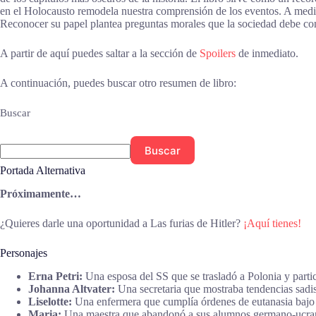
en el Holocausto remodela nuestra comprensión de los eventos. A medida
Reconocer su papel plantea preguntas morales que la sociedad debe con
A partir de aquí puedes saltar a la sección de
Spoilers
de inmediato.
A continuación, puedes buscar otro resumen de libro:
Buscar
Buscar
Portada Alternativa
Próximamente…
¿Quieres darle una oportunidad a Las furias de Hitler?
¡Aquí tienes!
Personajes
Erna Petri:
Una esposa del SS que se trasladó a Polonia y partic
Johanna Altvater:
Una secretaria que mostraba tendencias sadist
Liselotte:
Una enfermera que cumplía órdenes de eutanasia bajo el
Maria:
Una maestra que abandonó a sus alumnos germano-ucrani