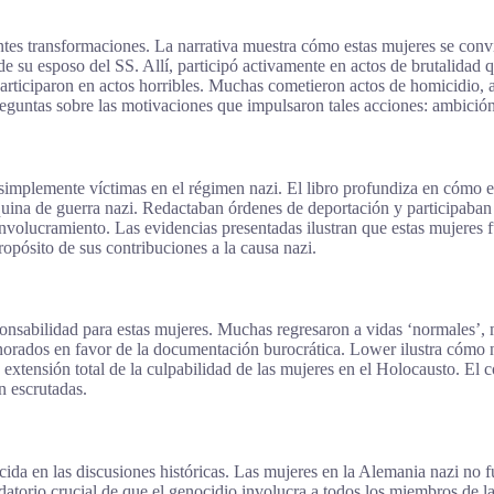
iantes transformaciones. La narrativa muestra cómo estas mujeres se conv
de su esposo del SS. Allí, participó activamente en actos de brutalidad q
rticiparon en actos horribles. Muchas cometieron actos de homicidio, al
preguntas sobre las motivaciones que impulsaron tales acciones: ambición
simplemente víctimas en el régimen nazi. El libro profundiza en cómo es
áquina de guerra nazi. Redactaban órdenes de deportación y participaban 
volucramiento. Las evidencias presentadas ilustran que estas mujeres f
opósito de sus contribuciones a la causa nazi.
sabilidad para estas mujeres. Muchas regresaron a vidas ‘normales’, m
 ignorados en favor de la documentación burocrática. Lower ilustra cóm
la extensión total de la culpabilidad de las mujeres en el Holocausto. E
n escrutadas.
cida en las discusiones históricas. Las mujeres en la Alemania nazi no 
ordatorio crucial de que el genocidio involucra a todos los miembros de