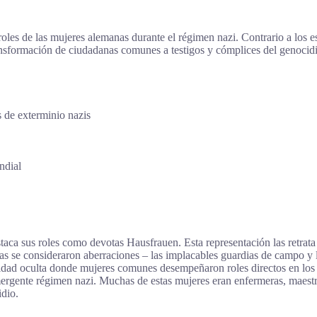
roles de las mujeres alemanas durante el régimen nazi. Contrario a los 
formación de ciudadanas comunes a testigos y cómplices del genocidio,
 de exterminio nazis
ndial
aca sus roles como devotas Hausfrauen. Esta representación las retrata
das se consideraron aberraciones – las implacables guardias de campo y 
idad oculta donde mujeres comunes desempeñaron roles directos en los
emergente régimen nazi. Muchas de estas mujeres eran enfermeras, maest
idio.