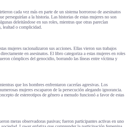
irtieron cada vez más en parte de un sistema horroroso de asesinatos
ue perseguirían a la historia. Las historias de estas mujeres no son
gunas deleitándose en sus roles, mientras que otras parecían
, lealtad o complicidad.
tas mujeres racionalizaron sus acciones. Ellas vieron sus trabajos
directamente en asesinatos. El libro categoriza a estas mujeres en roles
ueron cómplices del genocidio, borrando las líneas entre víctima y
ientras que los hombres enfrentaron cacerías agresivas. Los
o numerosas mujeres escaparon de la persecución alegando ignorancia.
l concepto de estereotipos de género a menudo funcionó a favor de estas
fueron meras observadoras pasivas; fueron participantes activas en uno
 la sociedad. Lower enfatiza que comprender la participación femenina