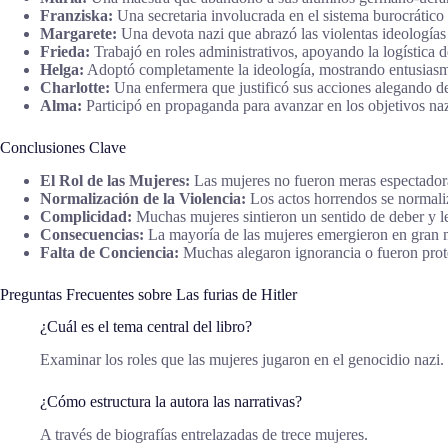
Franziska:
Una secretaria involucrada en el sistema burocrático q
Margarete:
Una devota nazi que abrazó las violentas ideologías
Frieda:
Trabajó en roles administrativos, apoyando la logística d
Helga:
Adoptó completamente la ideología, mostrando entusiasmo
Charlotte:
Una enfermera que justificó sus acciones alegando de
Alma:
Participó en propaganda para avanzar en los objetivos naz
Conclusiones Clave
El Rol de las Mujeres:
Las mujeres no fueron meras espectadora
Normalización de la Violencia:
Los actos horrendos se normaliz
Complicidad:
Muchas mujeres sintieron un sentido de deber y le
Consecuencias:
La mayoría de las mujeres emergieron en gran me
Falta de Conciencia:
Muchas alegaron ignorancia o fueron protegi
Preguntas Frecuentes sobre Las furias de Hitler
¿Cuál es el tema central del libro?
Examinar los roles que las mujeres jugaron en el genocidio nazi.
¿Cómo estructura la autora las narrativas?
A través de biografías entrelazadas de trece mujeres.