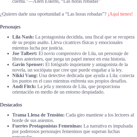
cuenta.”―Allen Eskens, “Las horas robadas”
¿Quieres darle una oportunidad a “Las horas robadas”?
¡Aquí tienes!
Personajes
Lila Nash:
La protagonista decidida, una fiscal que se recupera
de su propio asalto. Lleva cicatrices físicas y emocionales
mientras lucha por justicia.
Joe Talbert:
El novio comprensivo de Lila, un personaje de
libros anteriores, que juega un papel menor en esta historia.
Gavin Spenser:
El fotógrafo inquietante y antagonista de la
novela, un sociópata que cree que puede engañar a la ley.
Nikki Vang:
Una detective dedicada que ayuda a Lila; conecta
los puntos en el caso mientras enfrenta sus propios desafíos.
Andi Fitch:
La jefa y mentora de Lila, que proporciona
orientación en medio de un entorno despiadado.
Destacados
Trama Llena de Tensión:
Cada giro mantiene a los lectores al
borde de sus asientos.
Fuertes Protagonistas Femeninas:
La narrativa es impulsada
por poderosos personajes femeninos que superan luchas
personales.