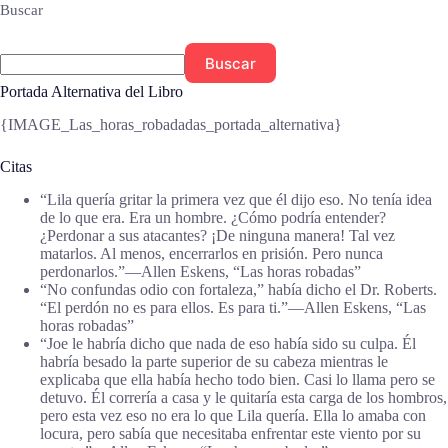
Buscar
Buscar
Portada Alternativa del Libro
{IMAGE_Las_horas_robadadas_portada_alternativa}
Citas
“Lila quería gritar la primera vez que él dijo eso. No tenía idea
de lo que era. Era un hombre. ¿Cómo podría entender?
¿Perdonar a sus atacantes? ¡De ninguna manera! Tal vez
matarlos. Al menos, encerrarlos en prisión. Pero nunca
perdonarlos.”―Allen Eskens, “Las horas robadas”
“No confundas odio con fortaleza,” había dicho el Dr. Roberts.
“El perdón no es para ellos. Es para ti.”―Allen Eskens, “Las
horas robadas”
“Joe le habría dicho que nada de eso había sido su culpa. Él
habría besado la parte superior de su cabeza mientras le
explicaba que ella había hecho todo bien. Casi lo llama pero se
detuvo. Él correría a casa y le quitaría esta carga de los hombros,
pero esta vez eso no era lo que Lila quería. Ella lo amaba con
locura, pero sabía que necesitaba enfrentar este viento por su