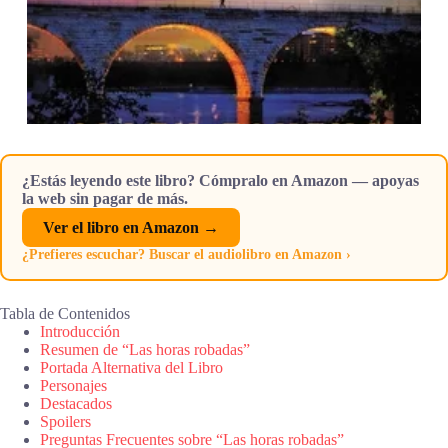
¿Estás leyendo este libro? Cómpralo en Amazon — apoyas
la web sin pagar de más.
Ver el libro en Amazon →
¿Prefieres escuchar? Buscar el audiolibro en Amazon ›
Tabla de Contenidos
Introducción
Resumen de “Las horas robadas”
Portada Alternativa del Libro
Personajes
Destacados
Spoilers
Preguntas Frecuentes sobre “Las horas robadas”