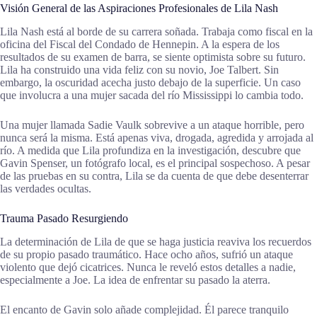
Visión General de las Aspiraciones Profesionales de Lila Nash
Lila Nash está al borde de su carrera soñada. Trabaja como fiscal en la
oficina del Fiscal del Condado de Hennepin. A la espera de los
resultados de su examen de barra, se siente optimista sobre su futuro.
Lila ha construido una vida feliz con su novio, Joe Talbert. Sin
embargo, la oscuridad acecha justo debajo de la superficie. Un caso
que involucra a una mujer sacada del río Mississippi lo cambia todo.
Una mujer llamada Sadie Vaulk sobrevive a un ataque horrible, pero
nunca será la misma. Está apenas viva, drogada, agredida y arrojada al
río. A medida que Lila profundiza en la investigación, descubre que
Gavin Spenser, un fotógrafo local, es el principal sospechoso. A pesar
de las pruebas en su contra, Lila se da cuenta de que debe desenterrar
las verdades ocultas.
Trauma Pasado Resurgiendo
La determinación de Lila de que se haga justicia reaviva los recuerdos
de su propio pasado traumático. Hace ocho años, sufrió un ataque
violento que dejó cicatrices. Nunca le reveló estos detalles a nadie,
especialmente a Joe. La idea de enfrentar su pasado la aterra.
El encanto de Gavin solo añade complejidad. Él parece tranquilo