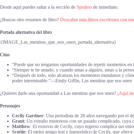
Desde aquí puedes saltar a la sección de
Spoilers
de inmediato.
¿Buscas otro resumen de libro?
Descubre más libros excelentes con nu
Portada alternativa del libro
{IMAGE_Las_mentiras_que_nos_unen_portada_alternativa}
Citas
“Puede que no tengamos oportunidades de repetir momentos en 
“Siempre te he amado, y cuando amas a alguien, amas a la person
“Después de todo, solo alcanzas los momentos mundanos y cómodo
poder interminable.”―Emily Giffin, Las mentiras que nos unen
¿Quieres darle una oportunidad a Las mentiras que nos unen?
¡Aquí ti
Personajes
Cecily Gardner
: Una periodista de 28 años navegando por el 
Grant
: Un extraño misterioso con un pasado complicado, cuya 
Matthew
: El exnovio de Cecily, cuyo regreso complica sus emoc
Scottie
: El mejor amigo leal y humorístico de Cecily, que ofrece 