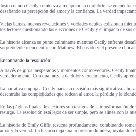
Justo cuando Cecily comienza a recuperar su equilibrio, se encuentra c
desafiando su percepción del amor y la confianza. La verdad impactante l
Viejas llamas, nuevas revelaciones y verdades ocultas colisionan mientr
los lectores cuestionando las elecciones de Cecily y el impacto de sus d
La historia alcanza su punto culminante mientras Cecily enfrenta desafí
sorprendente reencuentro con Matthew. El pasado y el presente chocan,
Encontrando la resolución
A través de giros inesperados y momentos conmovedores, Cecily finalmen
verdaderamente. Con una mezcla de dolor y crecimiento, Cecily aprend
La narrativa empuja a Cecily hacia su decisión más significativa: abraza
desentraña las complejidades que rodean al amor, la pérdida y la identi
En las páginas finales, los lectores son testigos de la transformación d
resurge. La resolución está lejos de ser simple, pero se alinea con la n
La historia de Emily Giffin resuena profundamente, combinando romance 
amor y la verdad. La historia deja una impresión duradera, invitando a