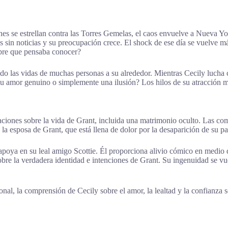
nes se estrellan contra las Torres Gemelas, el caos envuelve a Nueva Y
 sin noticias y su preocupación crece. El shock de ese día se vuelve má
mbre que pensaba conocer?
ando las vidas de muchas personas a su alrededor. Mientras Cecily lucha
su amor genuino o simplemente una ilusión? Los hilos de su atracción m
ciones sobre la vida de Grant, incluida una matrimonio oculto. Las co
 esposa de Grant, que está llena de dolor por la desaparición de su pa
apoya en su leal amigo Scottie. Él proporciona alivio cómico en medio 
obre la verdadera identidad e intenciones de Grant. Su ingenuidad se vu
nal, la comprensión de Cecily sobre el amor, la lealtad y la confianza 