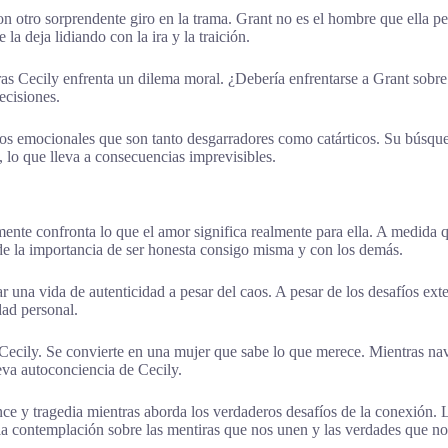
on otro sorprendente giro en la trama. Grant no es el hombre que ella p
a deja lidiando con la ira y la traición.
as Cecily enfrenta un dilema moral. ¿Debería enfrentarse a Grant sobre 
ecisiones.
os emocionales que son tanto desgarradores como catárticos. Su búsqueda
 lo que lleva a consecuencias imprevisibles.
te confronta lo que el amor significa realmente para ella. A medida que
e la importancia de ser honesta consigo misma y con los demás.
r una vida de autenticidad a pesar del caos. A pesar de los desafíos exte
dad personal.
e Cecily. Se convierte en una mujer que sabe lo que merece. Mientras nav
ueva autoconciencia de Cecily.
y tragedia mientras aborda los verdaderos desafíos de la conexión. Los
 la contemplación sobre las mentiras que nos unen y las verdades que no