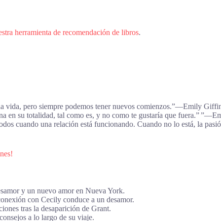
estra herramienta de recomendación de libros
.
la vida, pero siempre podemos tener nuevos comienzos.”―Emily Giffin
a en su totalidad, tal como es, y no como te gustaría que fuera.” ”―Em
s cuando una relación está funcionando. Cuando no lo está, la pasión
enes!
desamor y un nuevo amor en Nueva York.
conexión con Cecily conduce a un desamor.
iones tras la desaparición de Grant.
consejos a lo largo de su viaje.