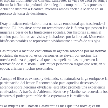
el espíritu indomable del Château Lafayette. El viaje de cada personaje
ilustra la influencia profunda de su legado compartido. Las pruebas de
Adrienne inspiran a Beatrice, mientras ambas anclan a Marthe en su
proceso de toma de decisiones.
Dray artísticamente elabora una narrativa emocional que trasciende el
tiempo. El libro sirve como un recordatorio de la fuerza que poseen las
mujeres a pesar de las limitaciones sociales. Sus historias allanan el
camino para futuros activistas y luchadores por la libertad. Momentos
históricos notables se representan vívidamente a través de sus ojos.
Las mujeres a menudo encuentran su agencia sofocada por las normas
sociales, sin embargo, estos personajes se elevan por encima. La
novela enfatiza el papel vital que desempeñaron las mujeres en la
formación de la historia. Cada mujer personifica rasgos que reflejan su
época, crianza y luchas personales.
Aunque el libro es extenso y detallado, su naturaleza larga enriquece la
participación del lector. Recomendado para aquellos deseosos de
aprender sobre heroínas olvidadas, este libro promete una experiencia
cautivadora. A través de Adrienne, Beatrice y Marthe, se recuerda a los
lectores el poder perdurable de la esperanza y la resiliencia.
“Las mujeres de Château Lafayette” es más que una novela; es un