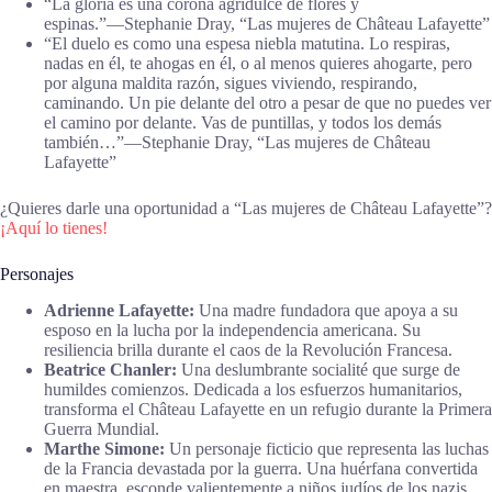
“La gloria es una corona agridulce de flores y
espinas.”―Stephanie Dray, “Las mujeres de Château Lafayette”
“El duelo es como una espesa niebla matutina. Lo respiras,
nadas en él, te ahogas en él, o al menos quieres ahogarte, pero
por alguna maldita razón, sigues viviendo, respirando,
caminando. Un pie delante del otro a pesar de que no puedes ver
el camino por delante. Vas de puntillas, y todos los demás
también…”―Stephanie Dray, “Las mujeres de Château
Lafayette”
¿Quieres darle una oportunidad a “Las mujeres de Château Lafayette”?
¡Aquí lo tienes!
Personajes
Adrienne Lafayette:
Una madre fundadora que apoya a su
esposo en la lucha por la independencia americana. Su
resiliencia brilla durante el caos de la Revolución Francesa.
Beatrice Chanler:
Una deslumbrante socialité que surge de
humildes comienzos. Dedicada a los esfuerzos humanitarios,
transforma el Château Lafayette en un refugio durante la Primera
Guerra Mundial.
Marthe Simone:
Un personaje ficticio que representa las luchas
de la Francia devastada por la guerra. Una huérfana convertida
en maestra, esconde valientemente a niños judíos de los nazis.