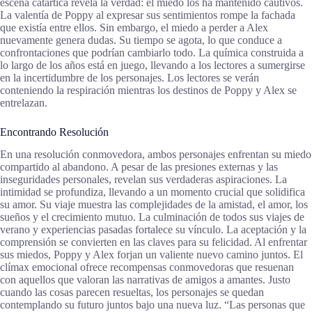
escena catártica revela la verdad: el miedo los ha mantenido cautivos.
La valentía de Poppy al expresar sus sentimientos rompe la fachada
que existía entre ellos. Sin embargo, el miedo a perder a Alex
nuevamente genera dudas. Su tiempo se agota, lo que conduce a
confrontaciones que podrían cambiarlo todo. La química construida a
lo largo de los años está en juego, llevando a los lectores a sumergirse
en la incertidumbre de los personajes. Los lectores se verán
conteniendo la respiración mientras los destinos de Poppy y Alex se
entrelazan.
Encontrando Resolución
En una resolución conmovedora, ambos personajes enfrentan su miedo
compartido al abandono. A pesar de las presiones externas y las
inseguridades personales, revelan sus verdaderas aspiraciones. La
intimidad se profundiza, llevando a un momento crucial que solidifica
su amor. Su viaje muestra las complejidades de la amistad, el amor, los
sueños y el crecimiento mutuo. La culminación de todos sus viajes de
verano y experiencias pasadas fortalece su vínculo. La aceptación y la
comprensión se convierten en las claves para su felicidad. Al enfrentar
sus miedos, Poppy y Alex forjan un valiente nuevo camino juntos. El
clímax emocional ofrece recompensas conmovedoras que resuenan
con aquellos que valoran las narrativas de amigos a amantes. Justo
cuando las cosas parecen resueltas, los personajes se quedan
contemplando su futuro juntos bajo una nueva luz. “Las personas que