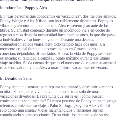
Introducción a Poppy y Alex
En “Las personas que conocemos en vacaciones”, dos mejores amigos,
Poppy Wright y Alex Nilsen, son increíblemente diferentes. Poppy es
vibrante y aventurera, mientras que Alex es sereno y amante de los
libros. Su amistad comenzó durante un incómodo viaje en coche de
regreso a casa desde la universidad hace muchos años, lo que dio paso
a inolvidables vacaciones de verano. Durante una década,
compartieron épicos viajes, pero todo cambió hace dos años. Un
momento crucial durante unas vacaciones en Croacia cortó su
conexión, dejándolos distanciados. Ahora, la vida de Poppy se siente
estancada; su felicidad alcanzó su punto máximo durante ese último
viaje maldito. Se da cuenta de que es el momento de reparar su amistad
rota. Con valor, invita a Alex a unas últimas vacaciones de verano.
El Desafío de Sanar
Poppy tiene una semana para reparar su amistad y descubrir verdades
ocultas. Sabe que reavivar su vínculo no se trata solo de unas
vacaciones divertidas. La pregunta que surge es: ¿cómo pueden
confrontar sus sentimientos? El temor perenne de Poppy entra en juego
mientras comienzan su viaje a Palm Springs. ¿Seguirá Alex viéndola
solo como una amiga? Viejas malentendidos y tensiones surgen,
complicando sus interacciones. En su viaje, los recuerdos de su risa