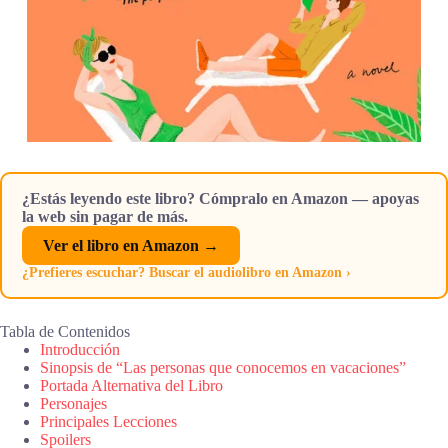
¿Estás leyendo este libro? Cómpralo en Amazon — apoyas
la web sin pagar de más.
Ver el libro en Amazon →
¿Prefieres escuchar? Buscar el audiolibro en Amazon ›
Tabla de Contenidos
Introducción
Sinopsis de “Las personas que conocemos en vacaciones”
Portada Alternativa del Libro
Personajes
Principales Lecciones
Spoilers