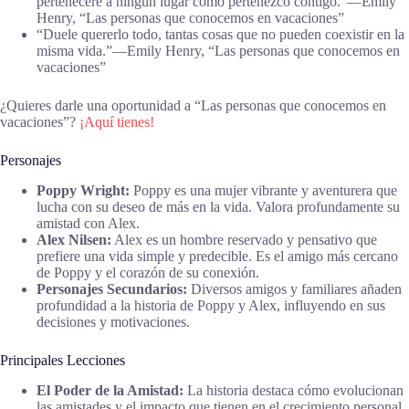
perteneceré a ningún lugar como pertenezco contigo.”―Emily
Henry, “Las personas que conocemos en vacaciones”
“Duele quererlo todo, tantas cosas que no pueden coexistir en la
misma vida.”―Emily Henry, “Las personas que conocemos en
vacaciones”
¿Quieres darle una oportunidad a “Las personas que conocemos en
vacaciones”?
¡Aquí tienes!
Personajes
Poppy Wright:
Poppy es una mujer vibrante y aventurera que
lucha con su deseo de más en la vida. Valora profundamente su
amistad con Alex.
Alex Nilsen:
Alex es un hombre reservado y pensativo que
prefiere una vida simple y predecible. Es el amigo más cercano
de Poppy y el corazón de su conexión.
Personajes Secundarios:
Diversos amigos y familiares añaden
profundidad a la historia de Poppy y Alex, influyendo en sus
decisiones y motivaciones.
Principales Lecciones
El Poder de la Amistad:
La historia destaca cómo evolucionan
las amistades y el impacto que tienen en el crecimiento personal.