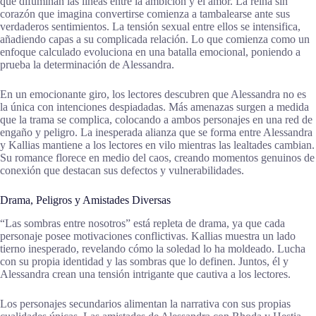
que difuminan las líneas entre la ambición y el amor. La reina sin
corazón que imagina convertirse comienza a tambalearse ante sus
verdaderos sentimientos. La tensión sexual entre ellos se intensifica,
añadiendo capas a su complicada relación. Lo que comienza como un
enfoque calculado evoluciona en una batalla emocional, poniendo a
prueba la determinación de Alessandra.
En un emocionante giro, los lectores descubren que Alessandra no es
la única con intenciones despiadadas. Más amenazas surgen a medida
que la trama se complica, colocando a ambos personajes en una red de
engaño y peligro. La inesperada alianza que se forma entre Alessandra
y Kallias mantiene a los lectores en vilo mientras las lealtades cambian.
Su romance florece en medio del caos, creando momentos genuinos de
conexión que destacan sus defectos y vulnerabilidades.
Drama, Peligros y Amistades Diversas
“Las sombras entre nosotros” está repleta de drama, ya que cada
personaje posee motivaciones conflictivas. Kallias muestra un lado
tierno inesperado, revelando cómo la soledad lo ha moldeado. Lucha
con su propia identidad y las sombras que lo definen. Juntos, él y
Alessandra crean una tensión intrigante que cautiva a los lectores.
Los personajes secundarios alimentan la narrativa con sus propias