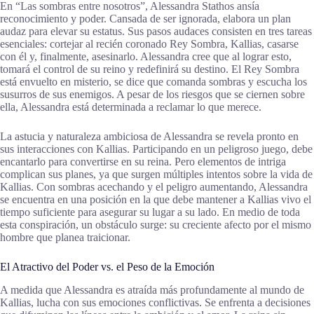
En “Las sombras entre nosotros”, Alessandra Stathos ansía
reconocimiento y poder. Cansada de ser ignorada, elabora un plan
audaz para elevar su estatus. Sus pasos audaces consisten en tres tareas
esenciales: cortejar al recién coronado Rey Sombra, Kallias, casarse
con él y, finalmente, asesinarlo. Alessandra cree que al lograr esto,
tomará el control de su reino y redefinirá su destino. El Rey Sombra
está envuelto en misterio, se dice que comanda sombras y escucha los
susurros de sus enemigos. A pesar de los riesgos que se ciernen sobre
ella, Alessandra está determinada a reclamar lo que merece.
La astucia y naturaleza ambiciosa de Alessandra se revela pronto en
sus interacciones con Kallias. Participando en un peligroso juego, debe
encantarlo para convertirse en su reina. Pero elementos de intriga
complican sus planes, ya que surgen múltiples intentos sobre la vida de
Kallias. Con sombras acechando y el peligro aumentando, Alessandra
se encuentra en una posición en la que debe mantener a Kallias vivo el
tiempo suficiente para asegurar su lugar a su lado. En medio de toda
esta conspiración, un obstáculo surge: su creciente afecto por el mismo
hombre que planea traicionar.
El Atractivo del Poder vs. el Peso de la Emoción
A medida que Alessandra es atraída más profundamente al mundo de
Kallias, lucha con sus emociones conflictivas. Se enfrenta a decisiones