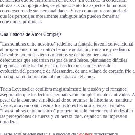
abraza sus complejidades, celebrando tanto los aspectos luminosos
como oscuros de sus personalidades. Sirve como un recordatorio de
que los personajes moralmente ambiguos aún pueden fomentar
conexiones profundas.
Una Historia de Amor Compleja
“Las sombras entre nosotros” redefine la fantasía juvenil convencional
al proporcionar una narrativa llena de ambición, romance y realismo.
Descubre poderosos temas mientras se centra en personajes
defectuosos que encarnan rasgos de anti-héroe, planteando difíciles
preguntas sobre lealtad y ética. Los lectores son testigos de la
evolución del personaje de Alessandra, de una villana de corazón frío a
una figura multidimensional que lidia con el amor.
Tricia Levenseller equilibra magistralmente la tensión y el romance,
asegurando que los lectores permanezcan completamente cautivados. A
pesar de la aparente simplicidad de su premisa, la historia se mantiene
vívida, atrayendo sin cesar a los lectores hacia sus temas centrales.
“Las sombras entre nosotros” promete no solo entretener, sino desafiar
las percepciones de fuerza y vulnerabilidad, dejando una impresión
duradera.
Desde aquí puedes saltar a la sección de
Spoilers
directamente.