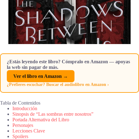
¿Estás leyendo este libro? Cómpralo en Amazon — apoyas
la web sin pagar de más.
Ver el libro en Amazon →
¿Prefieres escuchar? Buscar el audiolibro en Amazon ›
Tabla de Contenidos
Introducción
Sinopsis de “Las sombras entre nosotros”
Portada Alternativa del Libro
Personajes
Lecciones Clave
Spoilers