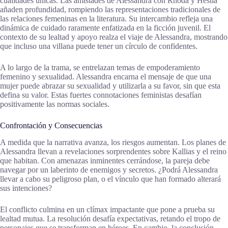
cualidades únicas. Las amistades de Alessandra con Rhoda y Hestia
añaden profundidad, rompiendo las representaciones tradicionales de
las relaciones femeninas en la literatura. Su intercambio refleja una
dinámica de cuidado raramente enfatizada en la ficción juvenil. El
contexto de su lealtad y apoyo realza el viaje de Alessandra, mostrando
que incluso una villana puede tener un círculo de confidentes.
A lo largo de la trama, se entrelazan temas de empoderamiento
femenino y sexualidad. Alessandra encarna el mensaje de que una
mujer puede abrazar su sexualidad y utilizarla a su favor, sin que esta
defina su valor. Estas fuertes connotaciones feministas desafían
positivamente las normas sociales.
Confrontación y Consecuencias
A medida que la narrativa avanza, los riesgos aumentan. Los planes de
Alessandra llevan a revelaciones sorprendentes sobre Kallias y el reino
que habitan. Con amenazas inminentes cerrándose, la pareja debe
navegar por un laberinto de enemigos y secretos. ¿Podrá Alessandra
llevar a cabo su peligroso plan, o el vínculo que han formado alterará
sus intenciones?
El conflicto culmina en un clímax impactante que pone a prueba su
lealtad mutua. La resolución desafía expectativas, retando el tropo de
personajes que se transforman en héroes. En cambio, la conclusión