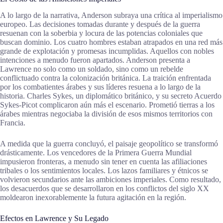
A lo largo de la narrativa, Anderson subraya una crítica al imperialismo
europeo. Las decisiones tomadas durante y después de la guerra
resuenan con la soberbia y locura de las potencias coloniales que
buscan dominio. Los cuatro hombres estaban atrapados en una red más
grande de explotación y promesas incumplidas. Aquellos con nobles
intenciones a menudo fueron apartados. Anderson presenta a
Lawrence no solo como un soldado, sino como un rebelde
conflictuado contra la colonización británica. La traición enfrentada
por los combatientes árabes y sus líderes resuena a lo largo de la
historia. Charles Sykes, un diplomático británico, y su secreto Acuerdo
Sykes-Picot complicaron aún más el escenario. Prometió tierras a los
árabes mientras negociaba la división de esos mismos territorios con
Francia.
A medida que la guerra concluyó, el paisaje geopolítico se transformó
drásticamente. Los vencedores de la Primera Guerra Mundial
impusieron fronteras, a menudo sin tener en cuenta las afiliaciones
tribales o los sentimientos locales. Los lazos familiares y étnicos se
volvieron secundarios ante las ambiciones imperiales. Como resultado,
los desacuerdos que se desarrollaron en los conflictos del siglo XX
moldearon inexorablemente la futura agitación en la región.
Efectos en Lawrence y Su Legado