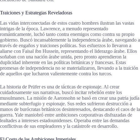
Traiciones y Estrategias Reveladoras
Las vidas interconectadas de estos cuatro hombres ilustran las vastas
intrigas de la época. Lawrence, a menudo representado
románticamente, luchó tanto contra enemigos como contra su propio
gobierno. Buscó incansablemente la independencia árabe, navegando a
través de engaños y traiciones políticas. Sus esfuerzos lo llevaron a
aliarse con Faisal ibn Hussein, representando el liderazgo árabe. Ellos
soñaban con una nación árabe unida, pero pronto aprendieron la
duplicidad inherente en las políticas británicas y francesas. Estas
promesas de independencia no se materializaron, llevando a la traición
de aquellos que lucharon valientemente contra los turcos.
La historia de Prüfer es una de tácticas de espionaje. Al crear
cuidadosamente sus narrativas, buscó incitar rebelión entre los
musulmanes. La misión de Aaronsohn se basó en crear una patria judía
mediante subterfugio y espionaje. Sus redes sufrieron destrucción a
manos de burócratas británicos desinteresados, destacando el caos de la
guerra. Yale maniobró entre ambiciones corporativas disfrazadas de
lealtades a intereses estadounidenses. Operaba entre las demandas
conflictivas de sus empleadores y la catástrofe en desarrollo.
El Costo de las Ambiciones Imperiales