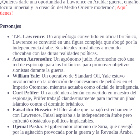
¿Quieres darle una oportunidad a Lawrence en Arabia: guerra, engaño,
locura imperial y la creación del Medio Oriente moderno?
¡Aquí
tienes!
Personajes
T.E. Lawrence
: Un arqueólogo convertido en oficial británico,
Lawrence se convirtió en una figura compleja que abogó por la
independencia árabe. Sus ideales románticos a menudo
chocaban con las duras realidades políticas.
Aaron Aaronsohn
: Un agrónomo judío, Aaronsohn creó una
red de espionaje para los británicos para promover objetivos
sionistas durante la guerra.
William Yale
: Un operativo de Standard Oil, Yale estuvo
involucrado en la obtención de concesiones de petróleo en el
Imperio Otomano, mientras actuaba como oficial de inteligencia.
Curt Prüfer
: Un académico alemán convertido en maestro del
espionaje, Prüfer trabajó clandestinamente para incitar un jihad
islámico contra el dominio británico.
Faisal ibn Hussein
: El líder árabe que trabajó estrechamente
con Lawrence, Faisal aspiraba a la independencia árabe pero
enfrentó obstáculos políticos implacables.
Djemal Pasha
: El gobernador otomano de Siria, que navegó
por la agitación provocada por la guerra y la Revuelta Árabe.