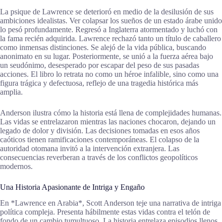
La psique de Lawrence se deterioró en medio de la desilusión de sus
ambiciones idealistas. Ver colapsar los sueños de un estado árabe unido
lo pesó profundamente. Regresó a Inglaterra atormentado y luchó con
la fama recién adquirida. Lawrence rechazó tanto un título de caballero
como inmensas distinciones. Se alejó de la vida pública, buscando
anonimato en su lugar. Posteriormente, se unió a la fuerza aérea bajo
un seudónimo, desesperado por escapar del peso de sus pasadas
acciones. El libro lo retrata no como un héroe infalible, sino como una
figura trágica y defectuosa, reflejo de una tragedia histórica más
amplia.
Anderson ilustra cómo la historia está llena de complejidades humanas.
Las vidas se entrelazaron mientras las naciones chocaron, dejando un
legado de dolor y división. Las decisiones tomadas en esos años
caóticos tienen ramificaciones contemporáneas. El colapso de la
autoridad otomana invitó a la intervención extranjera. Las
consecuencias reverberan a través de los conflictos geopolíticos
modernos.
Una Historia Apasionante de Intriga y Engaño
En *Lawrence en Arabia*, Scott Anderson teje una narrativa de intriga
política compleja. Presenta hábilmente estas vidas contra el telón de
fondo de un cambio tumultuoso. La historia entrelaza episodios llenos