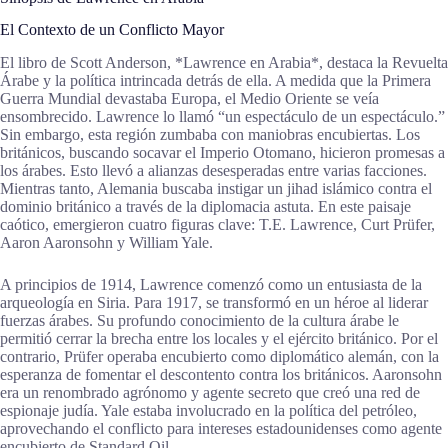
El Contexto de un Conflicto Mayor
El libro de Scott Anderson, *Lawrence en Arabia*, destaca la Revuelta
Árabe y la política intrincada detrás de ella. A medida que la Primera
Guerra Mundial devastaba Europa, el Medio Oriente se veía
ensombrecido. Lawrence lo llamó “un espectáculo de un espectáculo.”
Sin embargo, esta región zumbaba con maniobras encubiertas. Los
británicos, buscando socavar el Imperio Otomano, hicieron promesas a
los árabes. Esto llevó a alianzas desesperadas entre varias facciones.
Mientras tanto, Alemania buscaba instigar un jihad islámico contra el
dominio británico a través de la diplomacia astuta. En este paisaje
caótico, emergieron cuatro figuras clave: T.E. Lawrence, Curt Prüfer,
Aaron Aaronsohn y William Yale.
A principios de 1914, Lawrence comenzó como un entusiasta de la
arqueología en Siria. Para 1917, se transformó en un héroe al liderar
fuerzas árabes. Su profundo conocimiento de la cultura árabe le
permitió cerrar la brecha entre los locales y el ejército británico. Por el
contrario, Prüfer operaba encubierto como diplomático alemán, con la
esperanza de fomentar el descontento contra los británicos. Aaronsohn
era un renombrado agrónomo y agente secreto que creó una red de
espionaje judía. Yale estaba involucrado en la política del petróleo,
aprovechando el conflicto para intereses estadounidenses como agente
encubierto de Standard Oil.