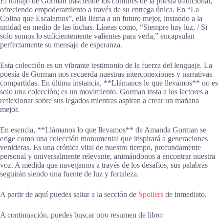
El trabajo de Gorman trasciende los confines de la poesía tradicional,
ofreciendo empoderamiento a través de su entrega única. En “La
Colina que Escalamos”, ella llama a un futuro mejor, instando a la
unidad en medio de las luchas. Líneas como, “Siempre hay luz, / Si
solo somos lo suficientemente valientes para verla,” encapsulan
perfectamente su mensaje de esperanza.
Esta colección es un vibrante testimonio de la fuerza del lenguaje. La
poesía de Gorman nos recuerda nuestras interconexiones y narrativas
compartidas. En última instancia, **Llámanos lo que llevamos** no es
solo una colección; es un movimiento. Gorman insta a los lectores a
reflexionar sobre sus legados mientras aspiran a crear un mañana
mejor.
En esencia, **Llámanos lo que llevamos** de Amanda Gorman se
erige como una colección monumental que inspirará a generaciones
venideras. Es una crónica vital de nuestro tiempo, profundamente
personal y universalmente relevante, animándonos a encontrar nuestra
voz. A medida que navegamos a través de los desafíos, sus palabras
seguirán siendo una fuente de luz y fortaleza.
A partir de aquí puedes saltar a la sección de
Spoilers
de inmediato.
A continuación, puedes buscar otro resumen de libro: