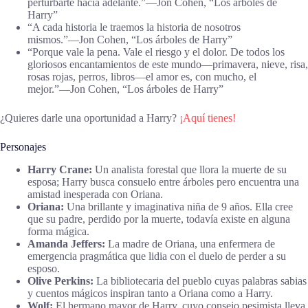
perturbarte hacia adelante.”―Jon Cohen, “Los árboles de
Harry”
“A cada historia le traemos la historia de nosotros
mismos.”―Jon Cohen, “Los árboles de Harry”
“Porque vale la pena. Vale el riesgo y el dolor. De todos los
gloriosos encantamientos de este mundo—primavera, nieve, risa,
rosas rojas, perros, libros—el amor es, con mucho, el
mejor.”―Jon Cohen, “Los árboles de Harry”
¿Quieres darle una oportunidad a Harry?
¡Aquí tienes!
Personajes
Harry Crane:
Un analista forestal que llora la muerte de su
esposa; Harry busca consuelo entre árboles pero encuentra una
amistad inesperada con Oriana.
Oriana:
Una brillante y imaginativa niña de 9 años. Ella cree
que su padre, perdido por la muerte, todavía existe en alguna
forma mágica.
Amanda Jeffers:
La madre de Oriana, una enfermera de
emergencia pragmática que lidia con el duelo de perder a su
esposo.
Olive Perkins:
La bibliotecaria del pueblo cuyas palabras sabias
y cuentos mágicos inspiran tanto a Oriana como a Harry.
Wolf:
El hermano mayor de Harry, cuyo consejo pesimista lleva