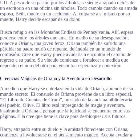
UU. A pesar de su pasión por los árboles, se siente atrapado detrás de
un escritorio en una oficina sin árboles. Todo cambia cuando su amada
esposa, Beth, muere en un accidente. Al culparse a sí mismo por su
muerte, Harry decide escapar de su dolor.
Busca refugio en las Montañas Endless de Pennsylvania. Allí, espera
perderse entre los árboles que ama. En medio de su desesperación,
conoce a Oriana, una joven feroz. Oriana también ha sufrido una
pérdida; su padre murió de repente, dejándola en un mundo de
confusión. Cree que Harry puede ayudarla a encontrar el camino de
regreso a su padre. Su vínculo comienza a fortalecer a medida que
dependen el uno del otro para encontrar esperanza y conexión.
Creencias Mágicas de Oriana y la Aventura en Desarrollo
A medida que Harry se entrelaza en la vida de Oriana, aprende de su
mundo secreto. El consuelo de Oriana proviene de un libro especial,
“El Libro de Cuentas de Grum”, prestado de la anciana bibliotecaria
del pueblo, Olive. El libro está impregnado de magia y aventura,
inspirando a Oriana a pensar que la felicidad se encuentra entre sus
páginas. Ella cree que tiene la clave para desbloquear sus futuros.
Harry, atrapado entre su duelo y la amistad floreciente con Oriana,
comienza a involucrarse en el pensamiento mágico. Acepta ayudar a