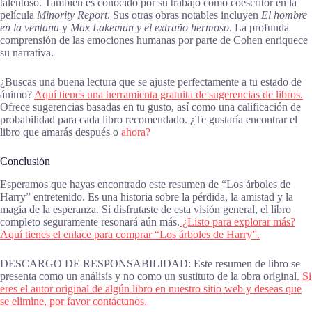
talentoso. También es conocido por su trabajo como coescritor en la
película
Minority Report
. Sus otras obras notables incluyen
El hombre
en la ventana
y
Max Lakeman y el extraño hermoso
. La profunda
comprensión de las emociones humanas por parte de Cohen enriquece
su narrativa.
¿Buscas una buena lectura que se ajuste perfectamente a tu estado de
ánimo?
Aquí tienes una herramienta gratuita de sugerencias de libros.
Ofrece sugerencias basadas en tu gusto, así como una calificación de
probabilidad para cada libro recomendado. ¿Te gustaría encontrar el
libro que amarás después o
ahora?
Conclusión
Esperamos que hayas encontrado este resumen de “Los árboles de
Harry” entretenido. Es una historia sobre la pérdida, la amistad y la
magia de la esperanza. Si disfrutaste de esta visión general, el libro
completo seguramente resonará aún más.
¿Listo para explorar más?
Aquí tienes el enlace para comprar “Los árboles de Harry”.
DESCARGO DE RESPONSABILIDAD: Este resumen de libro se
presenta como un análisis y no como un sustituto de la obra original.
Si
eres el autor original de algún libro en nuestro sitio web y deseas que
se elimine, por favor contáctanos.