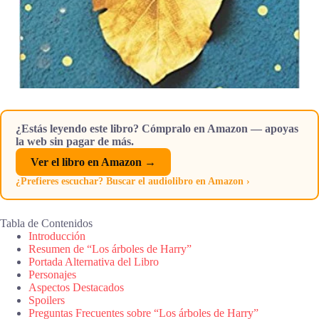
¿Estás leyendo este libro? Cómpralo en Amazon — apoyas
la web sin pagar de más.
Ver el libro en Amazon →
¿Prefieres escuchar? Buscar el audiolibro en Amazon ›
Tabla de Contenidos
Introducción
Resumen de “Los árboles de Harry”
Portada Alternativa del Libro
Personajes
Aspectos Destacados
Spoilers
Preguntas Frecuentes sobre “Los árboles de Harry”