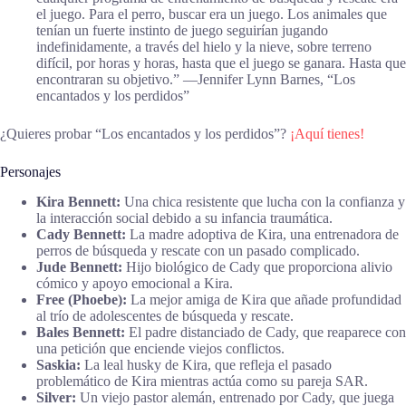
el juego. Para el perro, buscar era un juego. Los animales que
tenían un fuerte instinto de juego seguirían jugando
indefinidamente, a través del hielo y la nieve, sobre terreno
difícil, por horas y horas, hasta que el juego se ganara. Hasta que
encontraran su objetivo.” ―Jennifer Lynn Barnes, “Los
encantados y los perdidos”
¿Quieres probar “Los encantados y los perdidos”?
¡Aquí tienes!
Personajes
Kira Bennett:
Una chica resistente que lucha con la confianza y
la interacción social debido a su infancia traumática.
Cady Bennett:
La madre adoptiva de Kira, una entrenadora de
perros de búsqueda y rescate con un pasado complicado.
Jude Bennett:
Hijo biológico de Cady que proporciona alivio
cómico y apoyo emocional a Kira.
Free (Phoebe):
La mejor amiga de Kira que añade profundidad
al trío de adolescentes de búsqueda y rescate.
Bales Bennett:
El padre distanciado de Cady, que reaparece con
una petición que enciende viejos conflictos.
Saskia:
La leal husky de Kira, que refleja el pasado
problemático de Kira mientras actúa como su pareja SAR.
Silver:
Un viejo pastor alemán, entrenado por Cady, que juega