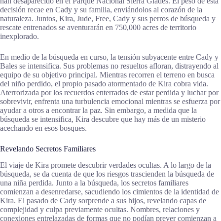
han desaparecido en el Parque Nacional Sierra Glades. El peso de esta
decisión recae en Cady y su familia, enviándolos al corazón de la
naturaleza. Juntos, Kira, Jude, Free, Cady y sus perros de búsqueda y
rescate entrenados se aventurarán en 750,000 acres de territorio
inexplorado.
En medio de la búsqueda en curso, la tensión subyacente entre Cady y
Bales se intensifica. Sus problemas no resueltos afloran, distrayendo al
equipo de su objetivo principal. Mientras recorren el terreno en busca
del niño perdido, el propio pasado atormentado de Kira cobra vida.
Aterrorizada por los recuerdos enterrados de estar perdida y luchar por
sobrevivir, enfrenta una turbulencia emocional mientras se esfuerza por
ayudar a otros a encontrar la paz. Sin embargo, a medida que la
búsqueda se intensifica, Kira descubre que hay más de un misterio
acechando en esos bosques.
Revelando Secretos Familiares
El viaje de Kira promete descubrir verdades ocultas. A lo largo de la
búsqueda, se da cuenta de que los riesgos trascienden la búsqueda de
una niña perdida. Junto a la búsqueda, los secretos familiares
comienzan a desenredarse, sacudiendo los cimientos de la identidad de
Kira. El pasado de Cady sorprende a sus hijos, revelando capas de
complejidad y culpa previamente ocultas. Nombres, relaciones y
conexiones entrelazadas de formas que no podían prever comienzan a