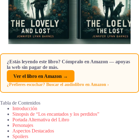
¿Estás leyendo este libro? Cómpralo en Amazon — apoyas
la web sin pagar de más.
Ver el libro en Amazon →
¿Prefieres escuchar? Buscar el audiolibro en Amazon ›
Tabla de Contenidos
Introducción
Sinopsis de “Los encantados y los perdidos”
Portada Alternativa del Libro
Personajes
Aspectos Destacados
Spoilers