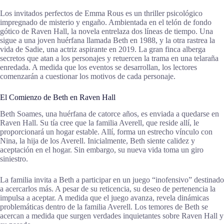
Los invitados perfectos de Emma Rous es un thriller psicológico
impregnado de misterio y engaño. Ambientada en el telón de fondo
gótico de Raven Hall, la novela entrelaza dos líneas de tiempo. Una
sigue a una joven huérfana llamada Beth en 1988, y la otra rastrea la
vida de Sadie, una actriz aspirante en 2019. La gran finca alberga
secretos que atan a los personajes y retuercen la trama en una telaraña
enredada. A medida que los eventos se desarrollan, los lectores
comenzarán a cuestionar los motivos de cada personaje.
El Comienzo de Beth en Raven Hall
Beth Soames, una huérfana de catorce años, es enviada a quedarse en
Raven Hall. Su tía cree que la familia Averell, que reside allí, le
proporcionará un hogar estable. Allí, forma un estrecho vínculo con
Nina, la hija de los Averell. Inicialmente, Beth siente calidez y
aceptación en el hogar. Sin embargo, su nueva vida toma un giro
siniestro.
La familia invita a Beth a participar en un juego “inofensivo” destinado
a acercarlos más. A pesar de su reticencia, su deseo de pertenencia la
impulsa a aceptar. A medida que el juego avanza, revela dinámicas
problemáticas dentro de la familia Averell. Los temores de Beth se
acercan a medida que surgen verdades inquietantes sobre Raven Hall y