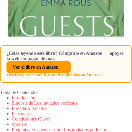
¿Estás leyendo este libro? Cómpralo en Amazon — apoyas
la web sin pagar de más.
Ver el libro en Amazon →
¿Prefieres escuchar? Buscar el audiolibro en Amazon ›
Tabla de Contenidos
Introducción
Sinopsis de Los invitados perfectos
Portada Alternativa
Personajes
Conclusiones Clave
Spoilers
Preguntas Frecuentes sobre Los invitados perfectos