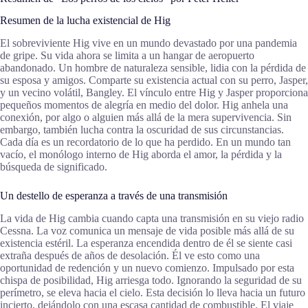
Resumen de la lucha existencial de Hig
El sobreviviente Hig vive en un mundo devastado por una pandemia
de gripe. Su vida ahora se limita a un hangar de aeropuerto
abandonado. Un hombre de naturaleza sensible, lidia con la pérdida de
su esposa y amigos. Comparte su existencia actual con su perro, Jasper,
y un vecino volátil, Bangley. El vínculo entre Hig y Jasper proporciona
pequeños momentos de alegría en medio del dolor. Hig anhela una
conexión, por algo o alguien más allá de la mera supervivencia. Sin
embargo, también lucha contra la oscuridad de sus circunstancias.
Cada día es un recordatorio de lo que ha perdido. En un mundo tan
vacío, el monólogo interno de Hig aborda el amor, la pérdida y la
búsqueda de significado.
Un destello de esperanza a través de una transmisión
La vida de Hig cambia cuando capta una transmisión en su viejo radio
Cessna. La voz comunica un mensaje de vida posible más allá de su
existencia estéril. La esperanza encendida dentro de él se siente casi
extraña después de años de desolación. Él ve esto como una
oportunidad de redención y un nuevo comienzo. Impulsado por esta
chispa de posibilidad, Hig arriesga todo. Ignorando la seguridad de su
perímetro, se eleva hacia el cielo. Esta decisión lo lleva hacia un futuro
incierto, dejándolo con una escasa cantidad de combustible. El viaje