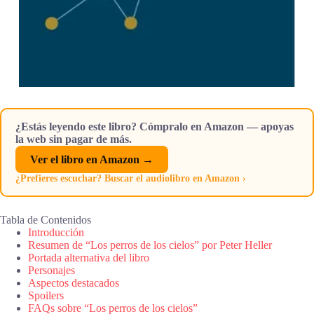
¿Estás leyendo este libro? Cómpralo en Amazon — apoyas
la web sin pagar de más.
Ver el libro en Amazon →
¿Prefieres escuchar? Buscar el audiolibro en Amazon ›
Tabla de Contenidos
Introducción
Resumen de “Los perros de los cielos” por Peter Heller
Portada alternativa del libro
Personajes
Aspectos destacados
Spoilers
FAQs sobre “Los perros de los cielos”