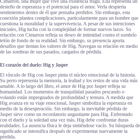
Cimarron, una mujer que vive una existencia frágil. Ella representa un
destello de esperanza y el potencial para el amor. Verla despierta
sentimientos dentro de él que pensaba perdidos. Sin embargo, esta
conexión plantea complicaciones, particularmente para un hombre que
cuestiona la moralidad y la supervivencia. A pesar de sus intenciones
iniciales, Hig lucha con la complejidad de formar nuevos lazos. Su
relación con Cimarron refleja su deseo de intimidad contra el sombrío
telón de fondo de su realidad. Sin embargo, su presencia aporta
desafíos que tientan los valores de Hig. Navegan su relación en medio
de las sombras de sus pasados, cargados de pérdida.
El corazón del duelo: Hig y Jasper
El vínculo de Hig con Jasper pinta el núcleo emocional de la historia.
Su perro representa la memoria, la lealtad y los restos de una vida más
amable. A lo largo del libro, el amor de Hig por Jasper refleja su
humanidad. Los momentos de tranquilidad pasados pescando o
volando están impregnados de profundidad y ternura. A medida que
Hig avanza en su viaje emocional, Jasper simboliza la esperanza en
medio de la desesperación. Sin embargo, la inevitable pérdida de
Jasper sirve como un recordatorio angustiante para Hig. Enfrentado
con el duelo y la soledad una vez más, Hig debe confrontar duras
realidades. La ausencia física le deja sintiéndose vacío. Su búsqueda de
significado se intensifica después de experimentar nuevamente la
pérdida.