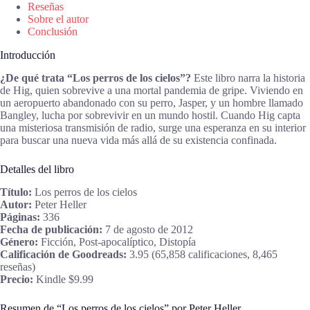
Reseñas
Sobre el autor
Conclusión
Introducción
¿De qué trata “Los perros de los cielos”?
Este libro narra la historia
de Hig, quien sobrevive a una mortal pandemia de gripe. Viviendo en
un aeropuerto abandonado con su perro, Jasper, y un hombre llamado
Bangley, lucha por sobrevivir en un mundo hostil. Cuando Hig capta
una misteriosa transmisión de radio, surge una esperanza en su interior
para buscar una nueva vida más allá de su existencia confinada.
Detalles del libro
Título:
Los perros de los cielos
Autor:
Peter Heller
Páginas:
336
Fecha de publicación:
7 de agosto de 2012
Género:
Ficción, Post-apocalíptico, Distopía
Calificación de Goodreads:
3.95 (65,858 calificaciones, 8,465
reseñas)
Precio:
Kindle $9.99
Resumen de “Los perros de los cielos” por Peter Heller