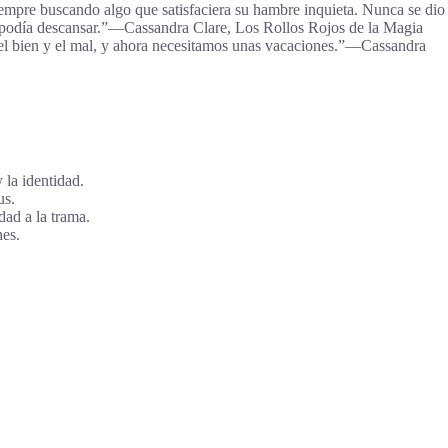
siempre buscando algo que satisfaciera su hambre inquieta. Nunca se dio
te podía descansar.”―Cassandra Clare, Los Rollos Rojos de la Magia
re el bien y el mal, y ahora necesitamos unas vacaciones.”―Cassandra
 la identidad.
us.
dad a la trama.
nes.