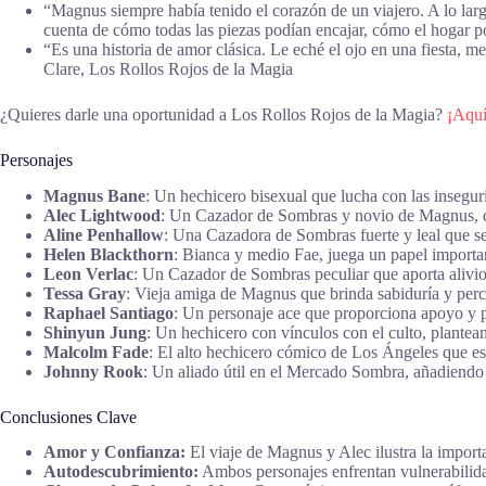
“Magnus siempre había tenido el corazón de un viajero. A lo larg
cuenta de cómo todas las piezas podían encajar, cómo el hogar p
“Es una historia de amor clásica. Le eché el ojo en una fiesta, 
Clare, Los Rollos Rojos de la Magia
¿Quieres darle una oportunidad a Los Rollos Rojos de la Magia?
¡Aquí
Personajes
Magnus Bane
: Un hechicero bisexual que lucha con las insegur
Alec Lightwood
: Un Cazador de Sombras y novio de Magnus, qu
Aline Penhallow
: Una Cazadora de Sombras fuerte y leal que se
Helen Blackthorn
: Bianca y medio Fae, juega un papel important
Leon Verlac
: Un Cazador de Sombras peculiar que aporta alivi
Tessa Gray
: Vieja amiga de Magnus que brinda sabiduría y perc
Raphael Santiago
: Un personaje ace que proporciona apoyo y pr
Shinyun Jung
: Un hechicero con vínculos con el culto, plantea
Malcolm Fade
: El alto hechicero cómico de Los Ángeles que es
Johnny Rook
: Un aliado útil en el Mercado Sombra, añadiendo 
Conclusiones Clave
Amor y Confianza:
El viaje de Magnus y Alec ilustra la importa
Autodescubrimiento:
Ambos personajes enfrentan vulnerabilida