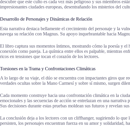
descubre que este culto es cada vez más peligroso y sus miembros está
impresionantes ciudades europeas, desentrañando los misterios del culto
Desarrollo de Personajes y Dinámicas de Relación
Esta narrativa destaca bellamente el crecimiento del personaje y la vu
navega su relación con Magnus. Su apoyo inquebrantable hacia Magnus,
El libro captura sus momentos íntimos, mostrando cómo la poesía y el h
conexión como pareja. La química entre ellos es palpable, mientras enf
ricos en tensiones que tocan el corazón de los lectores.
Torsiones en la Trama y Confrontaciones Climáticas
A lo largo de su viaje, el dúo se encuentra con impactantes giros que
verdades ocultas sobre la Mano Carmesí y sobre sí mismo, surgen dile
Cada momento construye hacia una confrontación climática en la ciudad 
emocionales y las secuencias de acción se entrelazan en una narrativ
Sus decisiones durante estas pruebas moldean sus futuros y revelan su
La conclusión deja a los lectores con un cliffhanger, sugiriendo lo que 
persisten, los personajes encuentran fuerza en su amor y solidaridad, h