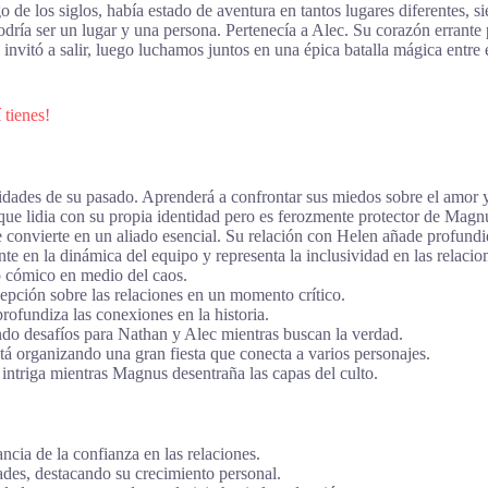
o de los siglos, había estado de aventura en tantos lugares diferentes, 
odría ser un lugar y una persona. Pertenecía a Alec. Su corazón erran
me invitó a salir, luego luchamos juntos en una épica batalla mágica ent
 tienes!
idades de su pasado. Aprenderá a confrontar sus miedos sobre el amor y
e lidia con su propia identidad pero es ferozmente protector de Magn
 convierte en un aliado esencial. Su relación con Helen añade profundi
e en la dinámica del equipo y representa la inclusividad en las relacio
o cómico en medio del caos.
epción sobre las relaciones en un momento crítico.
ofundiza las conexiones en la historia.
ndo desafíos para Nathan y Alec mientras buscan la verdad.
tá organizando una gran fiesta que conecta a varios personajes.
intriga mientras Magnus desentraña las capas del culto.
ncia de la confianza en las relaciones.
des, destacando su crecimiento personal.