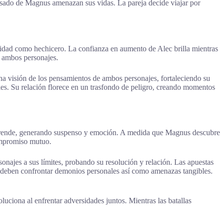
asado de Magnus amenazan sus vidas. La pareja decide viajar por
ntidad como hechicero. La confianza en aumento de Alec brilla mientras
n ambos personajes.
na visión de los pensamientos de ambos personajes, fortaleciendo su
les. Su relación florece en un trasfondo de peligro, creando momentos
 sorprende, generando suspenso y emoción. A medida que Magnus descubre
ompromiso mutuo.
najes a sus límites, probando su resolución y relación. Las apuestas
c deben confrontar demonios personales así como amenazas tangibles.
luciona al enfrentar adversidades juntos. Mientras las batallas