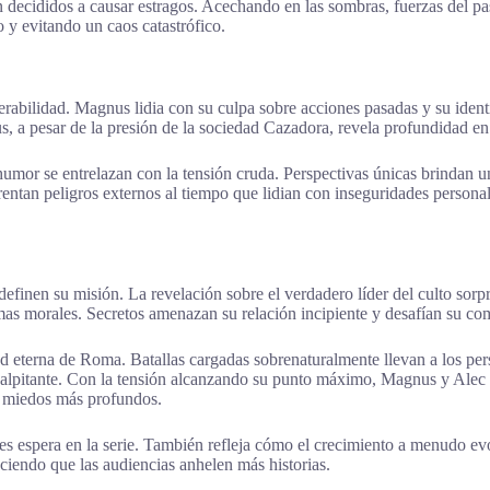
n decididos a causar estragos. Acechando en las sombras, fuerzas del p
 y evitando un caos catastrófico.
lnerabilidad. Magnus lidia con su culpa sobre acciones pasadas y su ide
 a pesar de la presión de la sociedad Cazadora, revela profundidad e
umor se entrelazan con la tensión cruda. Perspectivas únicas brindan u
rentan peligros externos al tiempo que lidian con inseguridades persona
 redefinen su misión. La revelación sobre el verdadero líder del culto
mas morales. Secretos amenazan su relación incipiente y desafían su c
eterna de Roma. Batallas cargadas sobrenaturalmente llevan a los perso
a palpitante. Con la tensión alcanzando su punto máximo, Magnus y Ale
s miedos más profundos.
les espera en la serie. También refleja cómo el crecimiento a menudo evo
aciendo que las audiencias anhelen más historias.