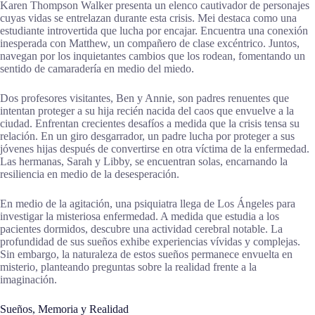
Karen Thompson Walker presenta un elenco cautivador de personajes
cuyas vidas se entrelazan durante esta crisis. Mei destaca como una
estudiante introvertida que lucha por encajar. Encuentra una conexión
inesperada con Matthew, un compañero de clase excéntrico. Juntos,
navegan por los inquietantes cambios que los rodean, fomentando un
sentido de camaradería en medio del miedo.
Dos profesores visitantes, Ben y Annie, son padres renuentes que
intentan proteger a su hija recién nacida del caos que envuelve a la
ciudad. Enfrentan crecientes desafíos a medida que la crisis tensa su
relación. En un giro desgarrador, un padre lucha por proteger a sus
jóvenes hijas después de convertirse en otra víctima de la enfermedad.
Las hermanas, Sarah y Libby, se encuentran solas, encarnando la
resiliencia en medio de la desesperación.
En medio de la agitación, una psiquiatra llega de Los Ángeles para
investigar la misteriosa enfermedad. A medida que estudia a los
pacientes dormidos, descubre una actividad cerebral notable. La
profundidad de sus sueños exhibe experiencias vívidas y complejas.
Sin embargo, la naturaleza de estos sueños permanece envuelta en
misterio, planteando preguntas sobre la realidad frente a la
imaginación.
Sueños, Memoria y Realidad