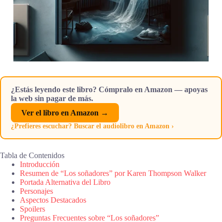
¿Estás leyendo este libro? Cómpralo en Amazon — apoyas
la web sin pagar de más.
Ver el libro en Amazon →
¿Prefieres escuchar? Buscar el audiolibro en Amazon ›
Tabla de Contenidos
Introducción
Resumen de “Los soñadores” por Karen Thompson Walker
Portada Alternativa del Libro
Personajes
Aspectos Destacados
Spoilers
Preguntas Frecuentes sobre “Los soñadores”