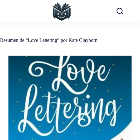
Saltar
al
contenido
Resumen de “Love Lettering” por Kate Clayborn