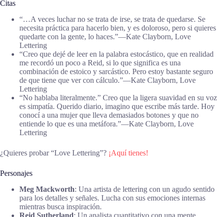
Citas
“…A veces luchar no se trata de irse, se trata de quedarse. Se
necesita práctica para hacerlo bien, y es doloroso, pero si quieres
quedarte con la gente, lo haces.”―Kate Clayborn, Love
Lettering
“Creo que dejé de leer en la palabra estocástico, que en realidad
me recordó un poco a Reid, si lo que significa es una
combinación de estoico y sarcástico. Pero estoy bastante seguro
de que tiene que ver con cálculo.”―Kate Clayborn, Love
Lettering
“No hablaba literalmente.” Creo que la ligera suavidad en su voz
es simpatía. Querido diario, imagino que escribe más tarde. Hoy
conocí a una mujer que lleva demasiados botones y que no
entiende lo que es una metáfora.”―Kate Clayborn, Love
Lettering
¿Quieres probar “Love Lettering”?
¡Aquí tienes!
Personajes
Meg Mackworth
: Una artista de lettering con un agudo sentido
para los detalles y señales. Lucha con sus emociones internas
mientras busca inspiración.
Reid Sutherland
: Un analista cuantitativo con una mente