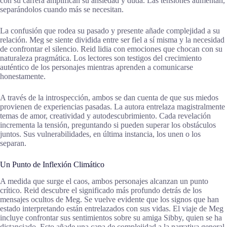
con su carrera amplifican su ansiedad y duda. Las tensiones aumentan,
separándolos cuando más se necesitan.
La confusión que rodea su pasado y presente añade complejidad a su
relación. Meg se siente dividida entre ser fiel a sí misma y la necesidad
de confrontar el silencio. Reid lidia con emociones que chocan con su
naturaleza pragmática. Los lectores son testigos del crecimiento
auténtico de los personajes mientras aprenden a comunicarse
honestamente.
A través de la introspección, ambos se dan cuenta de que sus miedos
provienen de experiencias pasadas. La autora entrelaza magistralmente
temas de amor, creatividad y autodescubrimiento. Cada revelación
incrementa la tensión, preguntando si pueden superar los obstáculos
juntos. Sus vulnerabilidades, en última instancia, los unen o los
separan.
Un Punto de Inflexión Climático
A medida que surge el caos, ambos personajes alcanzan un punto
crítico. Reid descubre el significado más profundo detrás de los
mensajes ocultos de Meg. Se vuelve evidente que los signos que han
estado interpretando están entrelazados con sus vidas. El viaje de Meg
incluye confrontar sus sentimientos sobre su amiga Sibby, quien se ha
distanciado. Esto añade una capa de complejidad a la narrativa general.