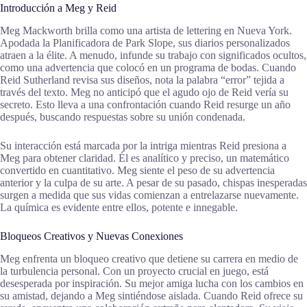
Introducción a Meg y Reid
Meg Mackworth brilla como una artista de lettering en Nueva York.
Apodada la Planificadora de Park Slope, sus diarios personalizados
atraen a la élite. A menudo, infunde su trabajo con significados ocultos,
como una advertencia que colocó en un programa de bodas. Cuando
Reid Sutherland revisa sus diseños, nota la palabra “error” tejida a
través del texto. Meg no anticipó que el agudo ojo de Reid vería su
secreto. Esto lleva a una confrontación cuando Reid resurge un año
después, buscando respuestas sobre su unión condenada.
Su interacción está marcada por la intriga mientras Reid presiona a
Meg para obtener claridad. Él es analítico y preciso, un matemático
convertido en cuantitativo. Meg siente el peso de su advertencia
anterior y la culpa de su arte. A pesar de su pasado, chispas inesperadas
surgen a medida que sus vidas comienzan a entrelazarse nuevamente.
La química es evidente entre ellos, potente e innegable.
Bloqueos Creativos y Nuevas Conexiones
Meg enfrenta un bloqueo creativo que detiene su carrera en medio de
la turbulencia personal. Con un proyecto crucial en juego, está
desesperada por inspiración. Su mejor amiga lucha con los cambios en
su amistad, dejando a Meg sintiéndose aislada. Cuando Reid ofrece su