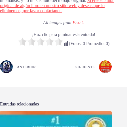
un análisis, y no un sustituto del trabajo original.
Si eres el autor
original de algún libro en nuestro sitio web y deseas que lo
eliminemos, por favor contáctanos.
All images from
Pexels
¡Haz clic para puntuar esta entrada!
(Votos:
0
Promedio:
0
)
ANTERIOR
SIGUIENTE
Entradas relacionadas