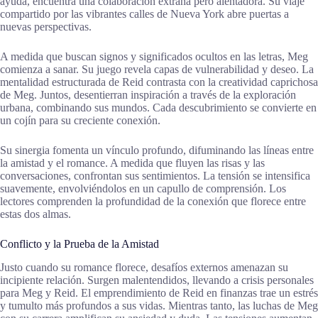
ayuda, encuentra una colaboración extraña pero alentadora. Su viaje
compartido por las vibrantes calles de Nueva York abre puertas a
nuevas perspectivas.
A medida que buscan signos y significados ocultos en las letras, Meg
comienza a sanar. Su juego revela capas de vulnerabilidad y deseo. La
mentalidad estructurada de Reid contrasta con la creatividad caprichosa
de Meg. Juntos, desentierran inspiración a través de la exploración
urbana, combinando sus mundos. Cada descubrimiento se convierte en
un cojín para su creciente conexión.
Su sinergia fomenta un vínculo profundo, difuminando las líneas entre
la amistad y el romance. A medida que fluyen las risas y las
conversaciones, confrontan sus sentimientos. La tensión se intensifica
suavemente, envolviéndolos en un capullo de comprensión. Los
lectores comprenden la profundidad de la conexión que florece entre
estas dos almas.
Conflicto y la Prueba de la Amistad
Justo cuando su romance florece, desafíos externos amenazan su
incipiente relación. Surgen malentendidos, llevando a crisis personales
para Meg y Reid. El emprendimiento de Reid en finanzas trae un estrés
y tumulto más profundos a sus vidas. Mientras tanto, las luchas de Meg