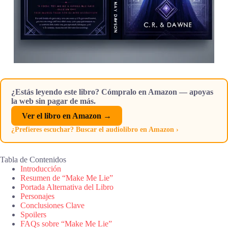
¿Estás leyendo este libro? Cómpralo en Amazon — apoyas
la web sin pagar de más.
Ver el libro en Amazon →
¿Prefieres escuchar? Buscar el audiolibro en Amazon ›
Tabla de Contenidos
Introducción
Resumen de “Make Me Lie”
Portada Alternativa del Libro
Personajes
Conclusiones Clave
Spoilers
FAQs sobre “Make Me Lie”