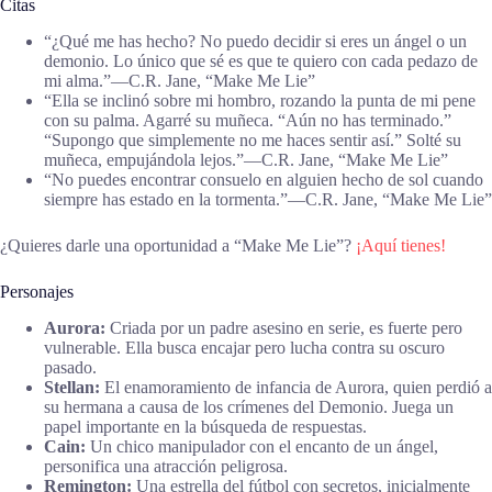
Citas
“¿Qué me has hecho? No puedo decidir si eres un ángel o un
demonio. Lo único que sé es que te quiero con cada pedazo de
mi alma.”―C.R. Jane, “Make Me Lie”
“Ella se inclinó sobre mi hombro, rozando la punta de mi pene
con su palma. Agarré su muñeca. “Aún no has terminado.”
“Supongo que simplemente no me haces sentir así.” Solté su
muñeca, empujándola lejos.”―C.R. Jane, “Make Me Lie”
“No puedes encontrar consuelo en alguien hecho de sol cuando
siempre has estado en la tormenta.”―C.R. Jane, “Make Me Lie”
¿Quieres darle una oportunidad a “Make Me Lie”?
¡Aquí tienes!
Personajes
Aurora:
Criada por un padre asesino en serie, es fuerte pero
vulnerable. Ella busca encajar pero lucha contra su oscuro
pasado.
Stellan:
El enamoramiento de infancia de Aurora, quien perdió a
su hermana a causa de los crímenes del Demonio. Juega un
papel importante en la búsqueda de respuestas.
Cain:
Un chico manipulador con el encanto de un ángel,
personifica una atracción peligrosa.
Remington:
Una estrella del fútbol con secretos, inicialmente