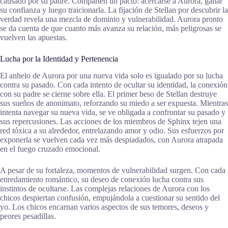
causado por su padre. Comparten un pacto: acercarse a Aurora, ganar
su confianza y luego traicionarla. La fijación de Stellan por descubrir la
verdad revela una mezcla de dominio y vulnerabilidad. Aurora pronto
se da cuenta de que cuanto más avanza su relación, más peligrosas se
vuelven las apuestas.
Lucha por la Identidad y Pertenencia
El anhelo de Aurora por una nueva vida solo es igualado por su lucha
contra su pasado. Con cada intento de ocultar su identidad, la conexión
con su padre se cierne sobre ella. El primer beso de Stellan destruye
sus sueños de anonimato, reforzando su miedo a ser expuesta. Mientras
intenta navegar su nueva vida, se ve obligada a confrontar su pasado y
sus repercusiones. Las acciones de los miembros de Sphinx tejen una
red tóxica a su alrededor, entrelazando amor y odio. Sus esfuerzos por
exponerla se vuelven cada vez más despiadados, con Aurora atrapada
en el fuego cruzado emocional.
A pesar de su fortaleza, momentos de vulnerabilidad surgen. Con cada
enredamiento romántico, su deseo de conexión lucha contra sus
instintos de ocultarse. Las complejas relaciones de Aurora con los
chicos despiertan confusión, empujándola a cuestionar su sentido del
yo. Los chicos encarnan varios aspectos de sus temores, deseos y
peores pesadillas.