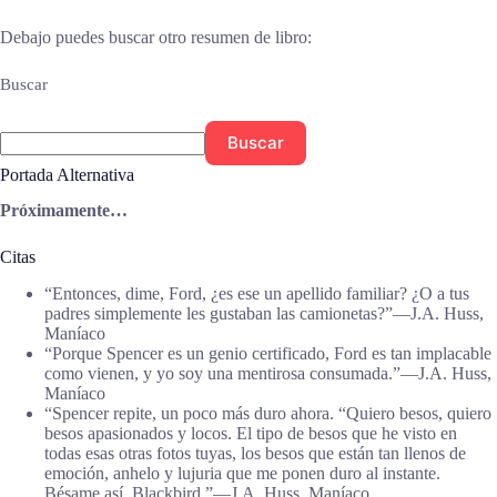
Debajo puedes buscar otro resumen de libro:
Buscar
Buscar
Portada Alternativa
Próximamente…
Citas
“Entonces, dime, Ford, ¿es ese un apellido familiar? ¿O a tus
padres simplemente les gustaban las camionetas?”―J.A. Huss,
Maníaco
“Porque Spencer es un genio certificado, Ford es tan implacable
como vienen, y yo soy una mentirosa consumada.”―J.A. Huss,
Maníaco
“Spencer repite, un poco más duro ahora. “Quiero besos, quiero
besos apasionados y locos. El tipo de besos que he visto en
todas esas otras fotos tuyas, los besos que están tan llenos de
emoción, anhelo y lujuria que me ponen duro al instante.
Bésame así, Blackbird.”―J.A. Huss, Maníaco