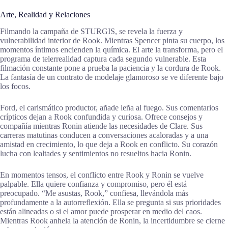
Arte, Realidad y Relaciones
Filmando la campaña de STURGIS, se revela la fuerza y
vulnerabilidad interior de Rook. Mientras Spencer pinta su cuerpo, los
momentos íntimos encienden la química. El arte la transforma, pero el
programa de telerrealidad captura cada segundo vulnerable. Esta
filmación constante pone a prueba la paciencia y la cordura de Rook.
La fantasía de un contrato de modelaje glamoroso se ve diferente bajo
los focos.
Ford, el carismático productor, añade leña al fuego. Sus comentarios
crípticos dejan a Rook confundida y curiosa. Ofrece consejos y
compañía mientras Ronin atiende las necesidades de Clare. Sus
carreras matutinas conducen a conversaciones acaloradas y a una
amistad en crecimiento, lo que deja a Rook en conflicto. Su corazón
lucha con lealtades y sentimientos no resueltos hacia Ronin.
En momentos tensos, el conflicto entre Rook y Ronin se vuelve
palpable. Ella quiere confianza y compromiso, pero él está
preocupado. “Me asustas, Rook,” confiesa, llevándola más
profundamente a la autorreflexión. Ella se pregunta si sus prioridades
están alineadas o si el amor puede prosperar en medio del caos.
Mientras Rook anhela la atención de Ronin, la incertidumbre se cierne