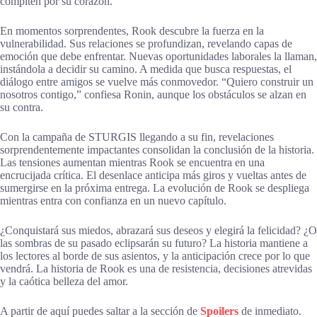
compiten por su corazón.
En momentos sorprendentes, Rook descubre la fuerza en la
vulnerabilidad. Sus relaciones se profundizan, revelando capas de
emoción que debe enfrentar. Nuevas oportunidades laborales la llaman,
instándola a decidir su camino. A medida que busca respuestas, el
diálogo entre amigos se vuelve más conmovedor. “Quiero construir un
nosotros contigo,” confiesa Ronin, aunque los obstáculos se alzan en
su contra.
Con la campaña de STURGIS llegando a su fin, revelaciones
sorprendentemente impactantes consolidan la conclusión de la historia.
Las tensiones aumentan mientras Rook se encuentra en una
encrucijada crítica. El desenlace anticipa más giros y vueltas antes de
sumergirse en la próxima entrega. La evolución de Rook se despliega
mientras entra con confianza en un nuevo capítulo.
¿Conquistará sus miedos, abrazará sus deseos y elegirá la felicidad? ¿O
las sombras de su pasado eclipsarán su futuro? La historia mantiene a
los lectores al borde de sus asientos, y la anticipación crece por lo que
vendrá. La historia de Rook es una de resistencia, decisiones atrevidas
y la caótica belleza del amor.
A partir de aquí puedes saltar a la sección de
Spoilers
de inmediato.