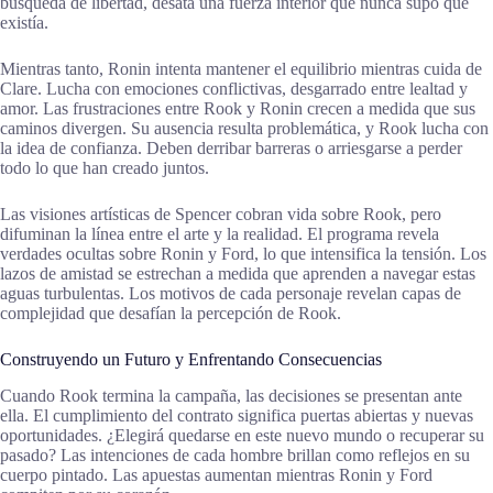
búsqueda de libertad, desata una fuerza interior que nunca supo que
existía.
Mientras tanto, Ronin intenta mantener el equilibrio mientras cuida de
Clare. Lucha con emociones conflictivas, desgarrado entre lealtad y
amor. Las frustraciones entre Rook y Ronin crecen a medida que sus
caminos divergen. Su ausencia resulta problemática, y Rook lucha con
la idea de confianza. Deben derribar barreras o arriesgarse a perder
todo lo que han creado juntos.
Las visiones artísticas de Spencer cobran vida sobre Rook, pero
difuminan la línea entre el arte y la realidad. El programa revela
verdades ocultas sobre Ronin y Ford, lo que intensifica la tensión. Los
lazos de amistad se estrechan a medida que aprenden a navegar estas
aguas turbulentas. Los motivos de cada personaje revelan capas de
complejidad que desafían la percepción de Rook.
Construyendo un Futuro y Enfrentando Consecuencias
Cuando Rook termina la campaña, las decisiones se presentan ante
ella. El cumplimiento del contrato significa puertas abiertas y nuevas
oportunidades. ¿Elegirá quedarse en este nuevo mundo o recuperar su
pasado? Las intenciones de cada hombre brillan como reflejos en su
cuerpo pintado. Las apuestas aumentan mientras Ronin y Ford