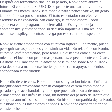
Después del tormentoso final de su pasado, Rook ahora abraza el
futuro. El contrato de STURGIS le promete una carrera vibrante.
Durante tres meses, Rook será modelo para Spencer Shrike, un genio
tatuado famoso por sus motos. El trato es tentador con efectivo
asombroso y exposición. Sin embargo, la trampa espera: Rook
aparecerá en un programa de telerrealidad. Este giro la deja
apprehensiva y cuestionando su decisión impulsiva. Una realidad
oculta se despliega mientras navega por este camino inesperado.
Rook se siente empoderada con su nueva riqueza. Finalmente, puede
perseguir sus aspiraciones y construir su vida. Su relación con Ronin,
su novio, está floreciendo, pero tensa. La distancia entre ellos crece
mientras él lucha con problemas personales, especialmente con Clare.
La lucha de Clare contra la adicción pesa mucho sobre Ronin. Rook
está decidida a mantenerse fuerte, pero busca su apoyo, sintiéndose
abandonada y confundida.
En medio de este caos, Rook lidia con su agitación interna. Enfrenta
inseguridades provocadas por su complicada carrera como modelo. Su
pasado sigue acechándola, y teme que pueda alcanzarla de nuevo.
Aumentando su estrés está Ford, un hombre del pasado de Ronin que
complica aún más sus sentimientos. Su historia compartida deja a Rook
cuestionando las intenciones de todos. Rook debe encontrar claridad
en este torbellino.