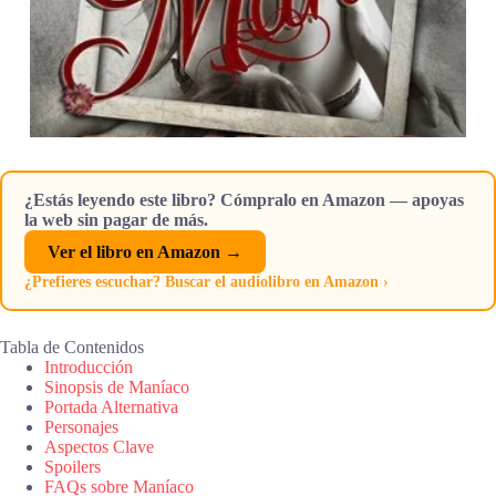
¿Estás leyendo este libro? Cómpralo en Amazon — apoyas
la web sin pagar de más.
Ver el libro en Amazon →
¿Prefieres escuchar? Buscar el audiolibro en Amazon ›
Tabla de Contenidos
Introducción
Sinopsis de Maníaco
Portada Alternativa
Personajes
Aspectos Clave
Spoilers
FAQs sobre Maníaco