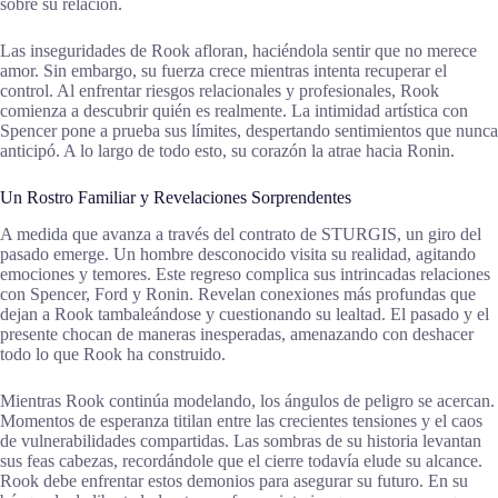
sobre su relación.
Las inseguridades de Rook afloran, haciéndola sentir que no merece
amor. Sin embargo, su fuerza crece mientras intenta recuperar el
control. Al enfrentar riesgos relacionales y profesionales, Rook
comienza a descubrir quién es realmente. La intimidad artística con
Spencer pone a prueba sus límites, despertando sentimientos que nunca
anticipó. A lo largo de todo esto, su corazón la atrae hacia Ronin.
Un Rostro Familiar y Revelaciones Sorprendentes
A medida que avanza a través del contrato de STURGIS, un giro del
pasado emerge. Un hombre desconocido visita su realidad, agitando
emociones y temores. Este regreso complica sus intrincadas relaciones
con Spencer, Ford y Ronin. Revelan conexiones más profundas que
dejan a Rook tambaleándose y cuestionando su lealtad. El pasado y el
presente chocan de maneras inesperadas, amenazando con deshacer
todo lo que Rook ha construido.
Mientras Rook continúa modelando, los ángulos de peligro se acercan.
Momentos de esperanza titilan entre las crecientes tensiones y el caos
de vulnerabilidades compartidas. Las sombras de su historia levantan
sus feas cabezas, recordándole que el cierre todavía elude su alcance.
Rook debe enfrentar estos demonios para asegurar su futuro. En su