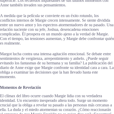
superficie. Los recuerdos inquietantes de sus últimos momentos con
Anne también invaden sus pensamientos.
A medida que la película se convierte en un éxito rotundo, los
conflictos internos de Margie crecen intensamente. Se siente dividida
entre un nuevo amor y los espectros atormentadores de su pasado. Una
relación naciente con su jefe, Joshua, desencadena emociones
complicadas. Él prospera en un mundo ajeno a la verdad de Margie.
Con el tiempo, las tensiones aumentan, y Margie debe confrontar quién
es realmente.
Margot lucha contra una intensa agitación emocional. Se debate entre
sentimientos de vergüenza, arrepentimiento y anhelo. ¿Puede seguir
evitando los fantasmas de su hermana y su familia? La publicación del
diario de Anne exige que Margie confronte su identidad cara a cara. La
obliga a examinar las decisiones que la han llevado hasta este
momento.
Momentos de Revelación
El clímax del libro ocurre cuando Margie lidia con su verdadera
identidad. Un encuentro inesperado altera todo. Surge un momento
crucial que la obliga a revelar su pasado a las personas más cercanas a
ella. La duda y el miedo atormentan su corazón. ¿Cómo reaccionarán