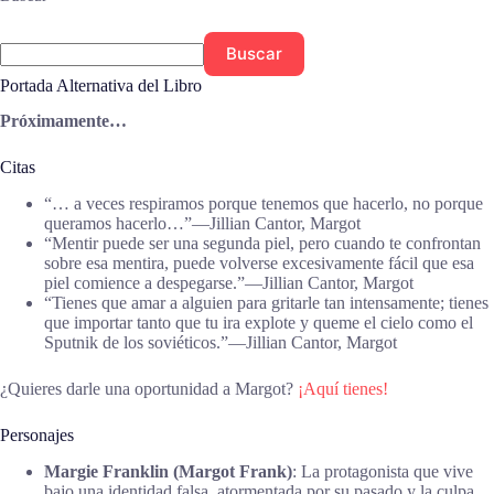
Buscar
Portada Alternativa del Libro
Próximamente…
Citas
“… a veces respiramos porque tenemos que hacerlo, no porque
queramos hacerlo…”―Jillian Cantor, Margot
“Mentir puede ser una segunda piel, pero cuando te confrontan
sobre esa mentira, puede volverse excesivamente fácil que esa
piel comience a despegarse.”―Jillian Cantor, Margot
“Tienes que amar a alguien para gritarle tan intensamente; tienes
que importar tanto que tu ira explote y queme el cielo como el
Sputnik de los soviéticos.”―Jillian Cantor, Margot
¿Quieres darle una oportunidad a Margot?
¡Aquí tienes!
Personajes
Margie Franklin (Margot Frank)
: La protagonista que vive
bajo una identidad falsa, atormentada por su pasado y la culpa