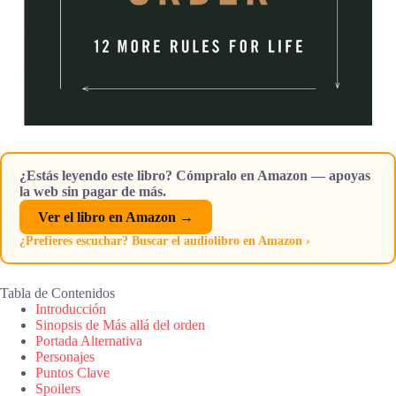
¿Estás leyendo este libro? Cómpralo en Amazon — apoyas
la web sin pagar de más.
Ver el libro en Amazon →
¿Prefieres escuchar? Buscar el audiolibro en Amazon ›
Tabla de Contenidos
Introducción
Sinopsis de Más allá del orden
Portada Alternativa
Personajes
Puntos Clave
Spoilers