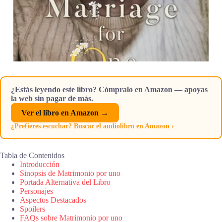
¿Estás leyendo este libro? Cómpralo en Amazon — apoyas
la web sin pagar de más.
Ver el libro en Amazon →
¿Prefieres escuchar? Buscar el audiolibro en Amazon ›
Tabla de Contenidos
Introducción
Sinopsis de Matrimonio por uno
Portada Alternativa del Libro
Personajes
Aspectos Destacados
Spoilers
FAQs sobre Matrimonio por uno