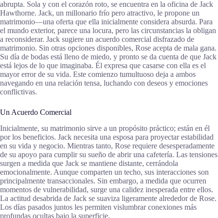
abrupta. Sola y con el corazón roto, se encuentra en la oficina de Jack
Hawthorne. Jack, un millonario frío pero atractivo, le propone un
matrimonio—una oferta que ella inicialmente considera absurda. Para
el mundo exterior, parece una locura, pero las circunstancias la obligan
a reconsiderar. Jack sugiere un acuerdo comercial disfrazado de
matrimonio. Sin otras opciones disponibles, Rose acepta de mala gana.
Su día de bodas está lleno de miedo, y pronto se da cuenta de que Jack
está lejos de lo que imaginaba. Él expresa que casarse con ella es el
mayor error de su vida. Este comienzo tumultuoso deja a ambos
navegando en una relación tensa, luchando con deseos y emociones
conflictivas.
Un Acuerdo Comercial
Inicialmente, su matrimonio sirve a un propósito práctico; están en él
por los beneficios. Jack necesita una esposa para proyectar estabilidad
en su vida y negocio. Mientras tanto, Rose requiere desesperadamente
de su apoyo para cumplir su sueño de abrir una cafetería. Las tensiones
surgen a medida que Jack se mantiene distante, cerrándola
emocionalmente. Aunque comparten un techo, sus interacciones son
principalmente transaccionales. Sin embargo, a medida que ocurren
momentos de vulnerabilidad, surge una calidez inesperada entre ellos.
La actitud desabrida de Jack se suaviza ligeramente alrededor de Rose.
Los días pasados juntos les permiten vislumbrar conexiones más
profundas ocultas bajo la superficie.