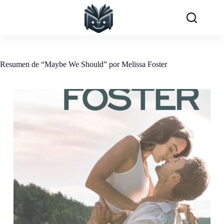
Saltar
al
contenido
Resumen de “Maybe We Should” por Melissa Foster