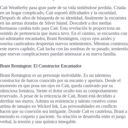
Cait Weatherby pasa gran parte de su vida sintiéndose perdida. Criada
en un hogar complicado, Cait soportó dificultades y la oscuridad.
Después de años de búsqueda de su identidad, finalmente la encuentra
en las arenas doradas de Silver Island. Descubrir a dos medias
hermanas cambia todo para Cait. Esta revelación le proporciona un
sentido de pertenencia que nunca tuvo. En el camino, se encuentra con
un admirador encantador, Brant Remington, cuyos ojos azules y
sonrisa cautivadora despiertan nuevos sentimientos. Mientras comienza
este nuevo capítulo, Cait lucha con las sombras de su pasado, temiendo
que nuevas complicaciones puedan amenazar a su nueva familia.
Brant Remington: El Constructor Encantador
Brant Remington es un personaje inolvidable. Es un talentoso
constructor de barcos conocido por su encanto y apertura. Desde el
momento en que posa sus ojos en Cait, queda cautivado por su
silenciosa fortaleza. Siente el dolor oculto tras su comportamiento
reservado. A pesar de la reticencia de Cait, Brant está decidido a
derribar sus muros. Admira su resistencia y talento creativo como
artista de tatuajes en Wicked Ink. Las personalidades en conflicto
hacen que su conexión sea intrigante. Donde Cait es cautelosa, Brant a
menudo es coqueto y paciente. Su relación se desarrolla entre el juego
verbal, la tensión y una química innegable.