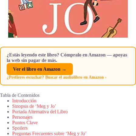
¿Estás leyendo este libro? Cómpralo en Amazon — apoyas
la web sin pagar de más.
Ver el libro en Amazon →
¿Prefieres escuchar? Buscar el audiolibro en Amazon ›
Tabla de Contenidos
Introducción
Sinopsis de ‘Meg y Jo’
Portada Alternativa del Libro
Personajes
Puntos Clave
Spoilers
Preguntas Frecuentes sobre ‘Meg y Jo’