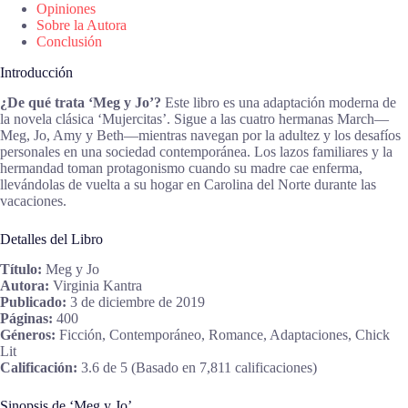
Opiniones
Sobre la Autora
Conclusión
Introducción
¿De qué trata ‘Meg y Jo’?
Este libro es una adaptación moderna de
la novela clásica ‘Mujercitas’. Sigue a las cuatro hermanas March—
Meg, Jo, Amy y Beth—mientras navegan por la adultez y los desafíos
personales en una sociedad contemporánea. Los lazos familiares y la
hermandad toman protagonismo cuando su madre cae enferma,
llevándolas de vuelta a su hogar en Carolina del Norte durante las
vacaciones.
Detalles del Libro
Título:
Meg y Jo
Autora:
Virginia Kantra
Publicado:
3 de diciembre de 2019
Páginas:
400
Géneros:
Ficción, Contemporáneo, Romance, Adaptaciones, Chick
Lit
Calificación:
3.6 de 5 (Basado en 7,811 calificaciones)
Sinopsis de ‘Meg y Jo’