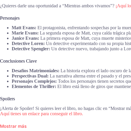
¿Quieres darle una oportunidad a “Mientras ambos vivamos”?
¡Aquí lo
Personajes
Matt Evans:
El protagonista, enfrentando sospechas por la muer
Marie Evans:
La segunda esposa de Matt, cuya caída trágica pl
Janice Evans:
La primera esposa de Matt, cuya muerte misteriosa
Detective Loren:
Un detective experimentado con su propia histo
Detective Spengler:
Un detective nuevo, trabajando junto a Lore
Conclusiones Clave
Desafíos Matrimoniales:
La historia explora el lado oscuro de la
Perspectivas Dual:
La narrativa alterna entre el pasado y el pre
Personajes Complejos:
Todos los personajes tienen secretos qu
Elementos de Thriller:
El libro está lleno de giros que mantienen
Spoilers
¡Alerta de Spoiler! Si quieres leer el libro, no hagas clic en “Mostrar m
Aquí tienes un enlace para conseguir el libro.
Mostrar más