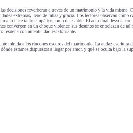
as decisiones reverberan a través de un matrimonio y la vida misma. Ch
dades extremas, lleno de fallas y gracia. Los lectores observan cómo c
tima lo hace tanto simpático como detestable. El acto final desvela c
nes convergen en un choque violento; sus destinos se entrelazan de tal m
ro resuena con autenticidad escalofriante.
nte mirada a los rincones oscuros del matrimonio. La audaz escritura de
ta dónde estamos dispuestos a llegar por amor, y qué se oculta bajo la 
.