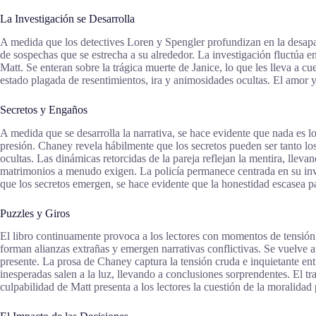
La Investigación se Desarrolla
A medida que los detectives Loren y Spengler profundizan en la desapari
de sospechas que se estrecha a su alrededor. La investigación fluctúa 
Matt. Se enteran sobre la trágica muerte de Janice, lo que les lleva a c
estado plagada de resentimientos, ira y animosidades ocultas. El amor 
Secretos y Engaños
A medida que se desarrolla la narrativa, se hace evidente que nada es l
presión. Chaney revela hábilmente que los secretos pueden ser tanto l
ocultas. Las dinámicas retorcidas de la pareja reflejan la mentira, lle
matrimonios a menudo exigen. La policía permanece centrada en su inve
que los secretos emergen, se hace evidente que la honestidad escasea p
Puzzles y Giros
El libro continuamente provoca a los lectores con momentos de tensión
forman alianzas extrañas y emergen narrativas conflictivas. Se vuelve a
presente. La prosa de Chaney captura la tensión cruda e inquietante ent
inesperadas salen a la luz, llevando a conclusiones sorprendentes. El tra
culpabilidad de Matt presenta a los lectores la cuestión de la moralidad