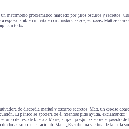
 a un matrimonio problemático marcado por giros oscuros y secretos. Cu
ra esposa también muerta en circunstancias sospechosas, Matt se convie
mplican todo.
vadora de discordia marital y oscuros secretos. Matt, un esposo aparen
cursión. El pánico se apodera de él mientras pide ayuda, exclamando: “
 equipo de rescate busca a Marie, surgen preguntas sobre el pasado de 
de dudas sobre el carácter de Matt. ¿Es solo una víctima de la mala su