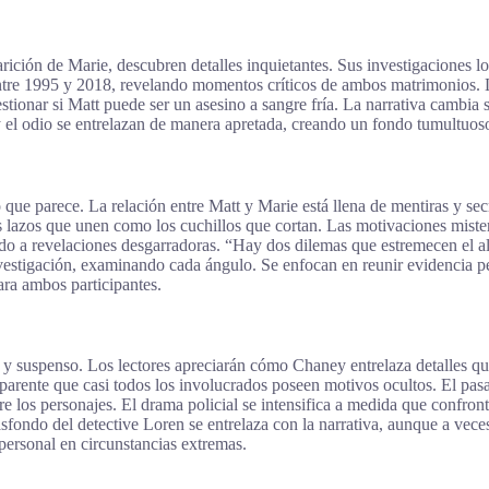
ción de Marie, descubren detalles inquietantes. Sus investigaciones los
entre 1995 y 2018, revelando momentos críticos de ambos matrimonios. Lo
uestionar si Matt puede ser un asesino a sangre fría. La narrativa cambia
y el odio se entrelazan de manera apretada, creando un fondo tumultuoso
o que parece. La relación entre Matt y Marie está llena de mentiras y se
os lazos que unen como los cuchillos que cortan. Las motivaciones mis
vando a revelaciones desgarradoras. “Hay dos dilemas que estremecen el 
stigación, examinando cada ángulo. Se enfocan en reunir evidencia per
ara ambos participantes.
 y suspenso. Los lectores apreciarán cómo Chaney entrelaza detalles q
parente que casi todos los involucrados poseen motivos ocultos. El pasad
re los personajes. El drama policial se intensifica a medida que confron
sfondo del detective Loren se entrelaza con la narrativa, aunque a veces 
 personal en circunstancias extremas.