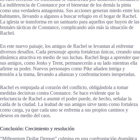
La indiferencia de Constance por el bienestar de los demás la pinta
como una verdadera antagonista. Sus acciones generan miedo entre los
habitantes, llevando a algunos a buscar refugio en el hogar de Rachel.
La iglesia se transforma en un santuario para aquellos que huyen de las
brutales tácticas de Constance, complicando aún más la situación de
Rachel.
En este nuevo paisaje, los amigos de Rachel se levantan al enfrentar
diversos desafíos. Cada personaje aporta fortalezas únicas, creando una
dinámica atractiva en medio de sus luchas. Rachel llega a aprender que
sus amigos, como Jenks y Trent, permanecerán a su lado mientras ella
afirme su poder. Nuevos personajes como Pike añaden intriga y
tensión a la trama, llevando a alianzas y confrontaciones inesperadas.
Rachel es empujada al corazón del conflicto, obligándola a tomar
medidas decisivas contra Constance. Se hace evidente que la
reluctancia de Rachel a asumir el poder puede, de hecho, señalar la
caída de la ciudad. La lealtad de sus amigos sirve tanto como fortaleza
como carga, ya que cada uno se enfrenta a sus propios caminos y
deseos en medio del caos.
Conclusión: Crecimiento y resolución
“Millennium Dollar Demon” culmina en una confrontación dramática