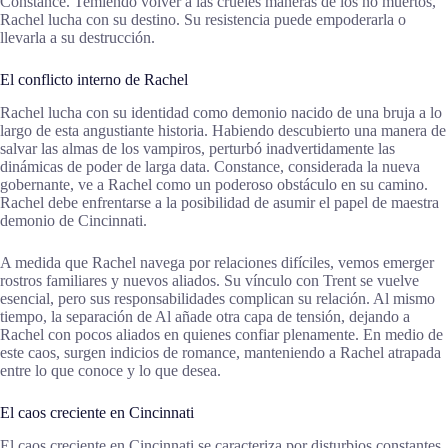
Constance. Temiendo volver a las crueles maneras de los no muertos,
Rachel lucha con su destino. Su resistencia puede empoderarla o
llevarla a su destrucción.
El conflicto interno de Rachel
Rachel lucha con su identidad como demonio nacido de una bruja a lo
largo de esta angustiante historia. Habiendo descubierto una manera de
salvar las almas de los vampiros, perturbó inadvertidamente las
dinámicas de poder de larga data. Constance, considerada la nueva
gobernante, ve a Rachel como un poderoso obstáculo en su camino.
Rachel debe enfrentarse a la posibilidad de asumir el papel de maestra
demonio de Cincinnati.
A medida que Rachel navega por relaciones difíciles, vemos emerger
rostros familiares y nuevos aliados. Su vínculo con Trent se vuelve
esencial, pero sus responsabilidades complican su relación. Al mismo
tiempo, la separación de Al añade otra capa de tensión, dejando a
Rachel con pocos aliados en quienes confiar plenamente. En medio de
este caos, surgen indicios de romance, manteniendo a Rachel atrapada
entre lo que conoce y lo que desea.
El caos creciente en Cincinnati
El caos creciente en Cincinnati se caracteriza por disturbios constantes.