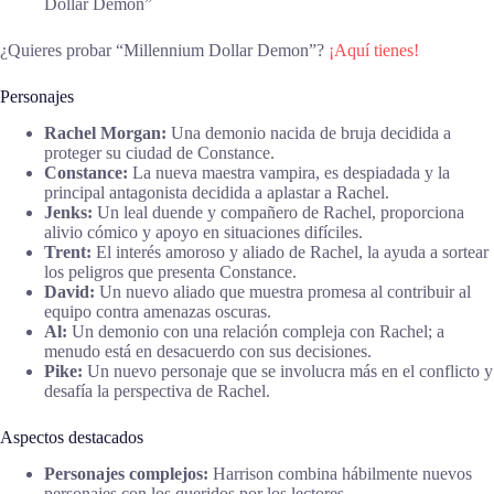
Dollar Demon”
¿Quieres probar “Millennium Dollar Demon”?
¡Aquí tienes!
Personajes
Rachel Morgan:
Una demonio nacida de bruja decidida a
proteger su ciudad de Constance.
Constance:
La nueva maestra vampira, es despiadada y la
principal antagonista decidida a aplastar a Rachel.
Jenks:
Un leal duende y compañero de Rachel, proporciona
alivio cómico y apoyo en situaciones difíciles.
Trent:
El interés amoroso y aliado de Rachel, la ayuda a sortear
los peligros que presenta Constance.
David:
Un nuevo aliado que muestra promesa al contribuir al
equipo contra amenazas oscuras.
Al:
Un demonio con una relación compleja con Rachel; a
menudo está en desacuerdo con sus decisiones.
Pike:
Un nuevo personaje que se involucra más en el conflicto y
desafía la perspectiva de Rachel.
Aspectos destacados
Personajes complejos:
Harrison combina hábilmente nuevos
personajes con los queridos por los lectores.