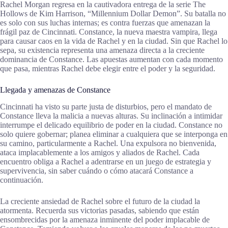
Rachel Morgan regresa en la cautivadora entrega de la serie The
Hollows de Kim Harrison, “Millennium Dollar Demon”. Su batalla no
es solo con sus luchas internas; es contra fuerzas que amenazan la
frágil paz de Cincinnati. Constance, la nueva maestra vampira, llega
para causar caos en la vida de Rachel y en la ciudad. Sin que Rachel lo
sepa, su existencia representa una amenaza directa a la creciente
dominancia de Constance. Las apuestas aumentan con cada momento
que pasa, mientras Rachel debe elegir entre el poder y la seguridad.
Llegada y amenazas de Constance
Cincinnati ha visto su parte justa de disturbios, pero el mandato de
Constance lleva la malicia a nuevas alturas. Su inclinación a intimidar
interrumpe el delicado equilibrio de poder en la ciudad. Constance no
solo quiere gobernar; planea eliminar a cualquiera que se interponga en
su camino, particularmente a Rachel. Una expulsora no bienvenida,
ataca implacablemente a los amigos y aliados de Rachel. Cada
encuentro obliga a Rachel a adentrarse en un juego de estrategia y
supervivencia, sin saber cuándo o cómo atacará Constance a
continuación.
La creciente ansiedad de Rachel sobre el futuro de la ciudad la
atormenta. Recuerda sus victorias pasadas, sabiendo que están
ensombrecidas por la amenaza inminente del poder implacable de