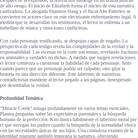
Después de la explosión, la novela nos sumerge en un drama judicial
de alto riesgo. El juicio de Elizabeth forma el núcleo de esta narrativa
cautivadora. La abogada Shannon Haug y el fiscal Abe Patterley se
convierten en actores clave en este electrizante enfrentamiento legal. A
medida que se desarrollan los testimonios, el lector se enfrenta a un
torbellino de relatos y emociones conflictivas.
Con cada personaje testificando, se despojan capas de engaño. La
perspectiva de cada testigo revela las complejidades de la verdad y la
responsabilidad. Las escenas en la corte son tensas, revelando fracturas
en amistades y verdades no dichas. A medida que surgen revelaciones,
el lector comienza a cuestionar la fiabilidad de cada personaje. Justo
cuando parece que un personaje podría ser culpable, otro girar la
historia en una dirección diferente. Este laberinto de narrativas
contradictorias mantiene al lector pegado a las páginas, desesperado
por desentrañar la verdad.
Profundidad Temática
“Miracle Creek” indaga profundamente en varios temas esenciales.
Plantea preguntas sobre las expectativas parentales y la búsqueda
humana de la perfección. Kim ilustra hábilmente el laberinto moral por
el que navegan los padres cuando la búsqueda de la normalidad choca
con las necesidades únicas de sus hijos. Una cuidadosa examen de la
identidad migrante también impregna la narrativa, ofreciendo