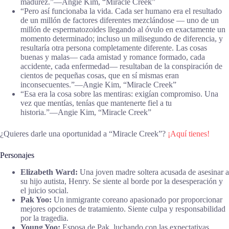
madurez.”―Angie Kim, “Miracle Creek”
“Pero así funcionaba la vida. Cada ser humano era el resultado
de un millón de factores diferentes mezclándose — uno de un
millón de espermatozoides llegando al óvulo en exactamente un
momento determinado; incluso un milisegundo de diferencia, y
resultaría otra persona completamente diferente. Las cosas
buenas y malas— cada amistad y romance formado, cada
accidente, cada enfermedad— resultaban de la conspiración de
cientos de pequeñas cosas, que en sí mismas eran
inconsecuentes.”―Angie Kim, “Miracle Creek”
“Esa era la cosa sobre las mentiras: exigían compromiso. Una
vez que mentías, tenías que mantenerte fiel a tu
historia.”―Angie Kim, “Miracle Creek”
¿Quieres darle una oportunidad a “Miracle Creek”?
¡Aquí tienes!
Personajes
Elizabeth Ward:
Una joven madre soltera acusada de asesinar a
su hijo autista, Henry. Se siente al borde por la desesperación y
el juicio social.
Pak Yoo:
Un inmigrante coreano apasionado por proporcionar
mejores opciones de tratamiento. Siente culpa y responsabilidad
por la tragedia.
Young Yoo:
Esposa de Pak, luchando con las expectativas