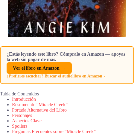
¿Estás leyendo este libro? Cómpralo en Amazon — apoyas
la web sin pagar de más.
Ver el libro en Amazon →
¿Prefieres escuchar? Buscar el audiolibro en Amazon ›
Tabla de Contenidos
Introducción
Resumen de “Miracle Creek”
Portada Alternativa del Libro
Personajes
Aspectos Clave
Spoilers
Preguntas Frecuentes sobre “Miracle Creek”