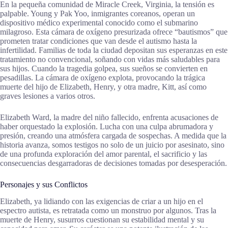
En la pequeña comunidad de Miracle Creek, Virginia, la tensión es
palpable. Young y Pak Yoo, inmigrantes coreanos, operan un
dispositivo médico experimental conocido como el submarino
milagroso. Esta cámara de oxígeno presurizada ofrece “bautismos” que
prometen tratar condiciones que van desde el autismo hasta la
infertilidad. Familias de toda la ciudad depositan sus esperanzas en este
tratamiento no convencional, soñando con vidas más saludables para
sus hijos. Cuando la tragedia golpea, sus sueños se convierten en
pesadillas. La cámara de oxígeno explota, provocando la trágica
muerte del hijo de Elizabeth, Henry, y otra madre, Kitt, así como
graves lesiones a varios otros.
Elizabeth Ward, la madre del niño fallecido, enfrenta acusaciones de
haber orquestado la explosión. Lucha con una culpa abrumadora y
presión, creando una atmósfera cargada de sospechas. A medida que la
historia avanza, somos testigos no solo de un juicio por asesinato, sino
de una profunda exploración del amor parental, el sacrificio y las
consecuencias desgarradoras de decisiones tomadas por desesperación.
Personajes y sus Conflictos
Elizabeth, ya lidiando con las exigencias de criar a un hijo en el
espectro autista, es retratada como un monstruo por algunos. Tras la
muerte de Henry, susurros cuestionan su estabilidad mental y su