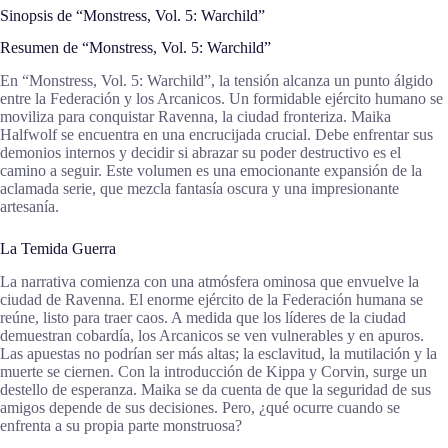
Sinopsis de “Monstress, Vol. 5: Warchild”
Resumen de “Monstress, Vol. 5: Warchild”
En “Monstress, Vol. 5: Warchild”, la tensión alcanza un punto álgido
entre la Federación y los Arcanicos. Un formidable ejército humano se
moviliza para conquistar Ravenna, la ciudad fronteriza. Maika
Halfwolf se encuentra en una encrucijada crucial. Debe enfrentar sus
demonios internos y decidir si abrazar su poder destructivo es el
camino a seguir. Este volumen es una emocionante expansión de la
aclamada serie, que mezcla fantasía oscura y una impresionante
artesanía.
La Temida Guerra
La narrativa comienza con una atmósfera ominosa que envuelve la
ciudad de Ravenna. El enorme ejército de la Federación humana se
reúne, listo para traer caos. A medida que los líderes de la ciudad
demuestran cobardía, los Arcanicos se ven vulnerables y en apuros.
Las apuestas no podrían ser más altas; la esclavitud, la mutilación y la
muerte se ciernen. Con la introducción de Kippa y Corvin, surge un
destello de esperanza. Maika se da cuenta de que la seguridad de sus
amigos depende de sus decisiones. Pero, ¿qué ocurre cuando se
enfrenta a su propia parte monstruosa?