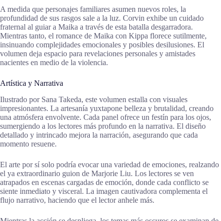
A medida que personajes familiares asumen nuevos roles, la
profundidad de sus rasgos sale a la luz. Corvin exhibe un cuidado
fraternal al guiar a Maika a través de esta batalla desgarradora.
Mientras tanto, el romance de Maika con Kippa florece sutilmente,
insinuando complejidades emocionales y posibles desilusiones. El
volumen deja espacio para revelaciones personales y amistades
nacientes en medio de la violencia.
Artística y Narrativa
Ilustrado por Sana Takeda, este volumen estalla con visuales
impresionantes. La artesanía yuxtapone belleza y brutalidad, creando
una atmósfera envolvente. Cada panel ofrece un festín para los ojos,
sumergiendo a los lectores más profundo en la narrativa. El diseño
detallado y intrincado mejora la narración, asegurando que cada
momento resuene.
El arte por sí solo podría evocar una variedad de emociones, realzando
el ya extraordinario guion de Marjorie Liu. Los lectores se ven
atrapados en escenas cargadas de emoción, donde cada conflicto se
siente inmediato y visceral. La imagen cautivadora complementa el
flujo narrativo, haciendo que el lector anhele más.
Mientras la acción se despliega, los temas más oscuros se examinan de