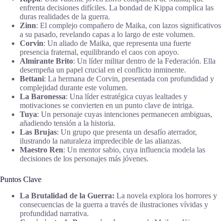
enfrenta decisiones difíciles. La bondad de Kippa complica las
duras realidades de la guerra.
Zinn
: El complejo compañero de Maika, con lazos significativos
a su pasado, revelando capas a lo largo de este volumen.
Corvin
: Un aliado de Maika, que representa una fuerte
presencia fraternal, equilibrando el caos con apoyo.
Almirante Brito
: Un líder militar dentro de la Federación. Ella
desempeña un papel crucial en el conflicto inminente.
Bettani
: La hermana de Corvin, presentada con profundidad y
complejidad durante este volumen.
La Baronessa
: Una líder estratégica cuyas lealtades y
motivaciones se convierten en un punto clave de intriga.
Tuya
: Un personaje cuyas intenciones permanecen ambiguas,
añadiendo tensión a la historia.
Las Brujas
: Un grupo que presenta un desafío aterrador,
ilustrando la naturaleza impredecible de las alianzas.
Maestro Ren
: Un mentor sabio, cuya influencia modela las
decisiones de los personajes más jóvenes.
Puntos Clave
La Brutalidad de la Guerra:
La novela explora los horrores y
consecuencias de la guerra a través de ilustraciones vívidas y
profundidad narrativa.