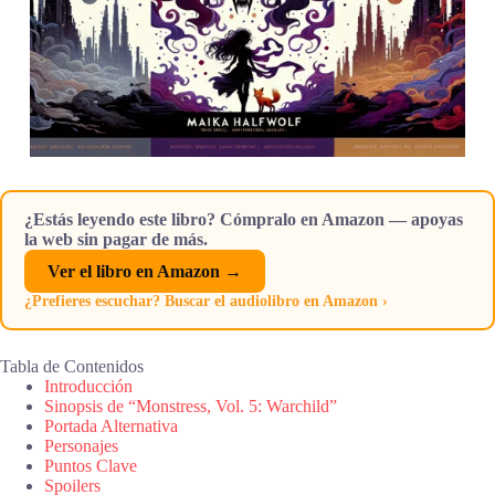
¿Estás leyendo este libro? Cómpralo en Amazon — apoyas
la web sin pagar de más.
Ver el libro en Amazon →
¿Prefieres escuchar? Buscar el audiolibro en Amazon ›
Tabla de Contenidos
Introducción
Sinopsis de “Monstress, Vol. 5: Warchild”
Portada Alternativa
Personajes
Puntos Clave
Spoilers