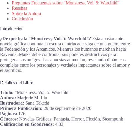
Preguntas Frecuentes sobre “Monstress, Vol. 5: Warchild”
Reseñas
Sobre la Autora
Conclusión
Introducción
¿De qué trata “Monstress, Vol. 5: Warchild”?
Esta apasionante
novela gráfica continúa la oscura e intrincada saga de una guerra entre
la Federación y los Arcanicos. Mientras los humanos marchan hacia
Ravenna, Maika debe confrontar sus poderes destructivos para
proteger a sus amigos. Las apuestas aumentan, revelando dinámicas
complejas entre los personajes y verdades impactantes sobre el amor y
el sacrificio.
Detalles del Libro
Título:
“Monstress, Vol. 5: Warchild”
Autora:
Marjorie M. Liu
Ilustradora:
Sana Takeda
Primera Publicación:
29 de septiembre de 2020
Páginas:
176
Géneros:
Novelas Gráficas, Fantasía, Horror, Ficción, Steampunk
Calificación en Goodreads:
4.33