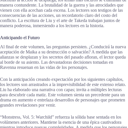
manera contundente. La brutalidad de la guerra y las atrocidades que
vienen con ella acechan cada escena. Los lectores son testigos de las
consecuencias de las acciones, un recordatorio claro del costo del
conflicto. La escritura de Liu y el arte de Takeda trabajan juntos de
manera poderosa, inmersiendo a los lectores en la historia.
Anticipando el Futuro
Al final de este volumen, las preguntas persisten. ¿Conducirá la nueva
aceptación de Maika a su destrucción o salvación? A medida que las
alianzas se desplazan y los secretos del pasado afloran, el lector queda
al borde de su asiento. Las devastadoras decisiones tomadas en
Ravenna resuenan en las vidas de los personajes.
Con la anticipación creando expectación por los siguientes capítulos,
los lectores son arrastrados a la imprevisibilidad de este extenso relato.
Liu ha elaborado una narrativa con capas; invita a múltiples lecturas
para descubrir cada matiz. Este volumen sienta un precedente para un
drama en aumento e entrelaza desarrollos de personajes que prometen
grandes revelaciones por venir.
“Monstress, Vol. 5: Warchild” refuerza la sólida base sentada en los
volúmenes anteriores. Mantiene la esencia de una épica cautivadora
mientras introduce nuevas complejidades. A medida que los personajes