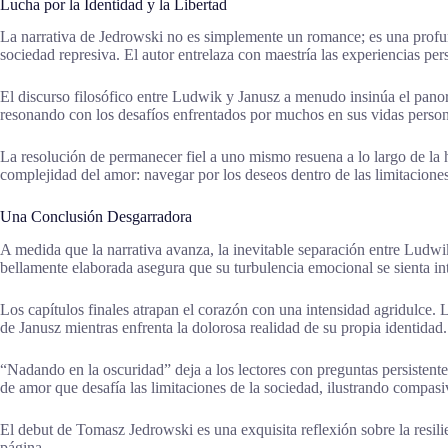
Lucha por la Identidad y la Libertad
La narrativa de Jedrowski no es simplemente un romance; es una profunda
sociedad represiva. El autor entrelaza con maestría las experiencias per
El discurso filosófico entre Ludwik y Janusz a menudo insinúa el panor
resonando con los desafíos enfrentados por muchos en sus vidas persona
La resolución de permanecer fiel a uno mismo resuena a lo largo de la h
complejidad del amor: navegar por los deseos dentro de las limitaciones 
Una Conclusión Desgarradora
A medida que la narrativa avanza, la inevitable separación entre Ludwik
bellamente elaborada asegura que su turbulencia emocional se sienta
Los capítulos finales atrapan el corazón con una intensidad agridulce. 
de Janusz mientras enfrenta la dolorosa realidad de su propia identidad
“Nadando en la oscuridad” deja a los lectores con preguntas persistentes
de amor que desafía las limitaciones de la sociedad, ilustrando compas
El debut de Tomasz Jedrowski es una exquisita reflexión sobre la resil
página.