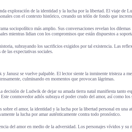
 exploración de la identidad y la lucha por la libertad. El viaje de Lu
sonales con el contexto histórico, creando un telón de fondo que increme
ama sociopolítico más amplio. Sus conversaciones revelan los dilemas mo
les mientras lidian con los compromisos que están dispuestos a soporta
istoria, subrayando los sacrificios exigidos por tal existencia. Las re
de las expectativas sociales.
 y Janusz se vuelve palpable. El lector siente la inminente tristeza a 
 intensamente, culminando en momentos que provocan lágrimas.
La decisión de Ludwik de dejar su amada tierra natal manifiesta tanto es
. Este conmovedor adiós subraya el poder crudo del amor, así como los s
 sobre el amor, la identidad y la lucha por la libertad personal en una a
ivamente la lucha por amar auténticamente contra todo pronóstico.
iencia del amor en medio de la adversidad. Los personajes vívidos y su