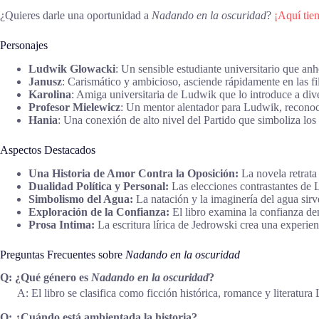
¿Quieres darle una oportunidad a
Nadando en la oscuridad
?
¡Aquí tie
Personajes
Ludwik Glowacki
: Un sensible estudiante universitario que an
Janusz
: Carismático y ambicioso, asciende rápidamente en las fi
Karolina
: Amiga universitaria de Ludwik que lo introduce a div
Profesor Mielewicz
: Un mentor alentador para Ludwik, reconocie
Hania
: Una conexión de alto nivel del Partido que simboliza los p
Aspectos Destacados
Una Historia de Amor Contra la Oposición:
La novela retrata
Dualidad Política y Personal:
Las elecciones contrastantes de 
Simbolismo del Agua:
La natación y la imaginería del agua sirv
Exploración de la Confianza:
El libro examina la confianza dent
Prosa Intima:
La escritura lírica de Jedrowski crea una experie
Preguntas Frecuentes sobre
Nadando en la oscuridad
Q: ¿Qué género es
Nadando en la oscuridad
?
A: El libro se clasifica como ficción histórica, romance y literatur
Q: ¿Cuándo está ambientada la historia?