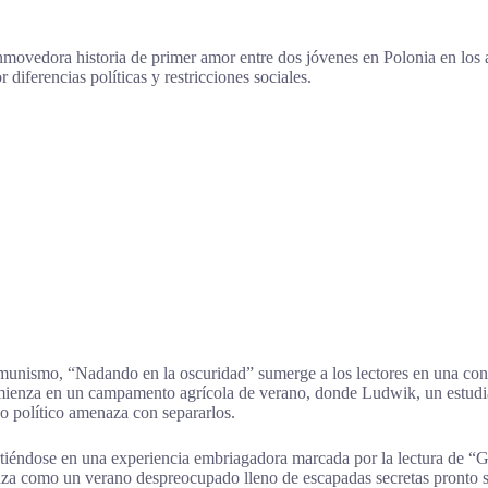
nmovedora historia de primer amor entre dos jóvenes en Polonia en los 
ferencias políticas y restricciones sociales.
comunismo, “Nadando en la oscuridad” sumerge a los lectores en una co
comienza en un campamento agrícola de verano, donde Ludwik, un estudia
o político amenaza con separarlos.
nvirtiéndose en una experiencia embriagadora marcada por la lectura de 
nza como un verano despreocupado lleno de escapadas secretas pronto se