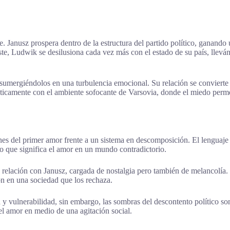
Janusz prospera dentro de la estructura del partido político, ganando 
ste, Ludwik se desilusiona cada vez más con el estado de su país, llevá
 sumergiéndolos en una turbulencia emocional. Su relación se convierte
sticamente con el ambiente sofocante de Varsovia, donde el miedo permea
 del primer amor frente a un sistema en descomposición. El lenguaje es
lo que significa el amor en un mundo contradictorio.
 relación con Janusz, cargada de nostalgia pero también de melancolía. 
ión en una sociedad que los rechaza.
 vulnerabilidad, sin embargo, las sombras del descontento político son
el amor en medio de una agitación social.