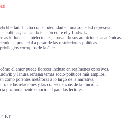
nes!
hela libertad. Lucha con su identidad en una sociedad represiva.
las políticas, causando tensión entre él y Ludwik.
ersas influencias intelectuales, apoyando sus ambiciones académicas.
ndo su potencial a pesar de las restricciones políticas.
rivilegios corruptos de la élite.
 cómo el amor puede florecer incluso en regímenes opresivos.
Ludwik y Janusz reflejan temas socio-políticos más amplios.
en como potentes metáforas a lo largo de la narrativa.
ro de las relaciones y las consecuencias de la traición.
ncia profundamente emocional para los lectores.
a LGBT.