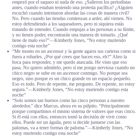
empezó por el saqueo ni nada de eso. ¿Salieron los periodistas
antes, cuando estaban teniendo una protesta pacífica? ¿Alguien
escuchó cuando intentaron abordar las cosas de manera civil?
No. Pero cuando las tiendas comienzan a arder, ahí vienen. No
estoy defendiendo a los saqueadores, pero ni siquiera estás
tratando de entender. Cuando empujas a las personas a su límite,
y no tienen poder, encontrarán una manera de tomarlo. ¿Qué
tiene de malo eso?”―Kimberly Jones, “No estoy muriendo
contigo esta noche”
“Me monto en un ascensor y la gente agarra sus carteras como si
fuera a robarles. ¿Por qué crees que hacen eso, eh?” Abro la
boca para responder, y me quedo atascada. He visto que eso
pasa. No quiero admitirlo, pero sí me pongo nerviosa cuando un
chico negro se sube en un ascensor conmigo. No porque sea
negro, sino porque es un chico grande en un espacio pequeño.
Eso es todo. Pero de repente, me pregunto. De repente, no estoy
segura.”―Kimberly Jones, “No estoy muriendo contigo esta
noche”
“Solo somos tan buenos como las cinco personas a nuestro
alrededor,” dice Marcus, ahora en su púlpito. “Principalmente
porque compartimos el mismo sistema de valores que esas cinco.
Si él está con ellos, entonces tomó la decisión de vivir como
ellos. Puede ser un águila, pero si decide juntarse con las
palomas, va a tener formas de paloma.”―Kimberly Jones, “No
estoy muriendo contigo esta noche”