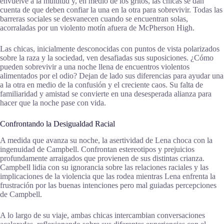
envuelve a la multitud y, en medio de los gritos, las chicas se dan
cuenta de que deben confiar la una en la otra para sobrevivir. Todas las
barreras sociales se desvanecen cuando se encuentran solas,
acorraladas por un violento motín afuera de McPherson High.
Las chicas, inicialmente desconocidas con puntos de vista polarizados
sobre la raza y la sociedad, ven desafiadas sus suposiciones. ¿Cómo
pueden sobrevivir a una noche llena de encuentros violentos
alimentados por el odio? Dejan de lado sus diferencias para ayudar una
a la otra en medio de la confusión y el creciente caos. Su falta de
familiaridad y amistad se convierte en una desesperada alianza para
hacer que la noche pase con vida.
Confrontando la Desigualdad Racial
A medida que avanza su noche, la asertividad de Lena choca con la
ingenuidad de Campbell. Confrontan estereotipos y prejuicios
profundamente arraigados que provienen de sus distintas crianza.
Campbell lidia con su ignorancia sobre las relaciones raciales y las
implicaciones de la violencia que las rodea mientras Lena enfrenta la
frustración por las buenas intenciones pero mal guiadas percepciones
de Campbell.
A lo largo de su viaje, ambas chicas intercambian conversaciones