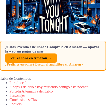
¿Estás leyendo este libro? Cómpralo en Amazon — apoyas
la web sin pagar de más.
Ver el libro en Amazon →
¿Prefieres escuchar? Buscar el audiolibro en Amazon ›
Tabla de Contenidos
Introducción
Sinopsis de “No estoy muriendo contigo esta noche”
Portada Alternativa del Libro
Personajes
Conclusiones Clave
Spoilers