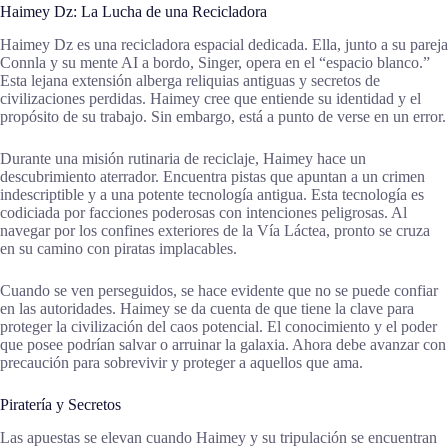
Haimey Dz: La Lucha de una Recicladora
Haimey Dz es una recicladora espacial dedicada. Ella, junto a su pareja
Connla y su mente AI a bordo, Singer, opera en el “espacio blanco.”
Esta lejana extensión alberga reliquias antiguas y secretos de
civilizaciones perdidas. Haimey cree que entiende su identidad y el
propósito de su trabajo. Sin embargo, está a punto de verse en un error.
Durante una misión rutinaria de reciclaje, Haimey hace un
descubrimiento aterrador. Encuentra pistas que apuntan a un crimen
indescriptible y a una potente tecnología antigua. Esta tecnología es
codiciada por facciones poderosas con intenciones peligrosas. Al
navegar por los confines exteriores de la Vía Láctea, pronto se cruza
en su camino con piratas implacables.
Cuando se ven perseguidos, se hace evidente que no se puede confiar
en las autoridades. Haimey se da cuenta de que tiene la clave para
proteger la civilización del caos potencial. El conocimiento y el poder
que posee podrían salvar o arruinar la galaxia. Ahora debe avanzar con
precaución para sobrevivir y proteger a aquellos que ama.
Piratería y Secretos
Las apuestas se elevan cuando Haimey y su tripulación se encuentran