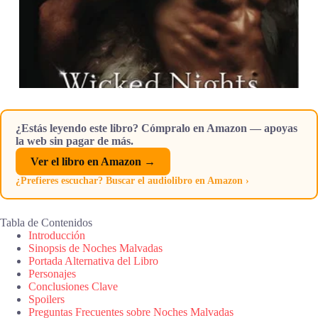
¿Estás leyendo este libro? Cómpralo en Amazon — apoyas
la web sin pagar de más.
Ver el libro en Amazon →
¿Prefieres escuchar? Buscar el audiolibro en Amazon ›
Tabla de Contenidos
Introducción
Sinopsis de Noches Malvadas
Portada Alternativa del Libro
Personajes
Conclusiones Clave
Spoilers
Preguntas Frecuentes sobre Noches Malvadas