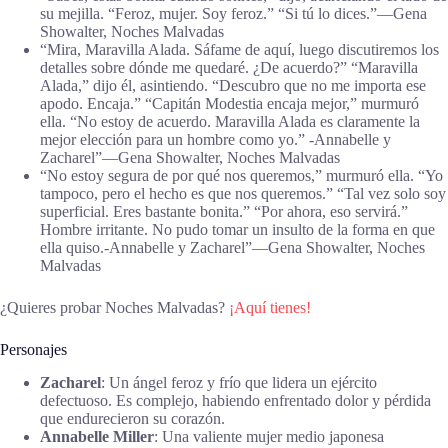
su mejilla. “Feroz, mujer. Soy feroz.” “Si tú lo dices.”―Gena
Showalter, Noches Malvadas
“Mira, Maravilla Alada. Sáfame de aquí, luego discutiremos los
detalles sobre dónde me quedaré. ¿De acuerdo?” “Maravilla
Alada,” dijo él, asintiendo. “Descubro que no me importa ese
apodo. Encaja.” “Capitán Modestia encaja mejor,” murmuró
ella. “No estoy de acuerdo. Maravilla Alada es claramente la
mejor elección para un hombre como yo.” -Annabelle y
Zacharel”―Gena Showalter, Noches Malvadas
“No estoy segura de por qué nos queremos,” murmuró ella. “Yo
tampoco, pero el hecho es que nos queremos.” “Tal vez solo soy
superficial. Eres bastante bonita.” “Por ahora, eso servirá.”
Hombre irritante. No pudo tomar un insulto de la forma en que
ella quiso.-Annabelle y Zacharel”―Gena Showalter, Noches
Malvadas
¿Quieres probar Noches Malvadas?
¡Aquí tienes!
Personajes
Zacharel
: Un ángel feroz y frío que lidera un ejército
defectuoso. Es complejo, habiendo enfrentado dolor y pérdida
que endurecieron su corazón.
Annabelle Miller
: Una valiente mujer medio japonesa