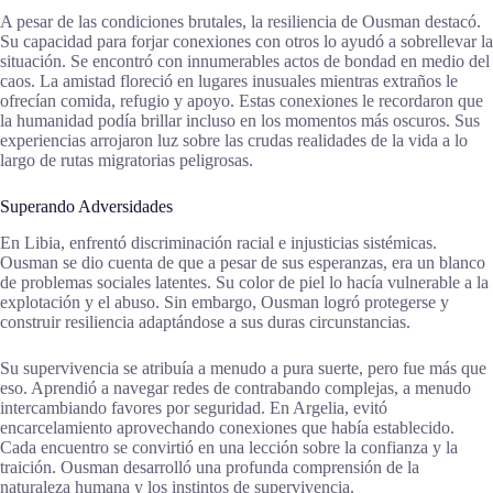
A pesar de las condiciones brutales, la resiliencia de Ousman destacó.
Su capacidad para forjar conexiones con otros lo ayudó a sobrellevar la
situación. Se encontró con innumerables actos de bondad en medio del
caos. La amistad floreció en lugares inusuales mientras extraños le
ofrecían comida, refugio y apoyo. Estas conexiones le recordaron que
la humanidad podía brillar incluso en los momentos más oscuros. Sus
experiencias arrojaron luz sobre las crudas realidades de la vida a lo
largo de rutas migratorias peligrosas.
Superando Adversidades
En Libia, enfrentó discriminación racial e injusticias sistémicas.
Ousman se dio cuenta de que a pesar de sus esperanzas, era un blanco
de problemas sociales latentes. Su color de piel lo hacía vulnerable a la
explotación y el abuso. Sin embargo, Ousman logró protegerse y
construir resiliencia adaptándose a sus duras circunstancias.
Su supervivencia se atribuía a menudo a pura suerte, pero fue más que
eso. Aprendió a navegar redes de contrabando complejas, a menudo
intercambiando favores por seguridad. En Argelia, evitó
encarcelamiento aprovechando conexiones que había establecido.
Cada encuentro se convirtió en una lección sobre la confianza y la
traición. Ousman desarrolló una profunda comprensión de la
naturaleza humana y los instintos de supervivencia.