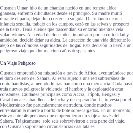
Ousman Umar, hijo de un chamán nacido en una remota aldea
ghanesa, enfrentó dificultades desde el principio. Su madre murió
durante el parto, dejándolo crecer sin su guía. Disfrutando de una
infancia sencilla, trabajó en los campos, cazó en las selvas y prosperó
de la tierra. Tenía sueños que trascendían su entorno mientras veía
volar aviones. A la edad de doce años, impulsado por su curiosidad y
ambición, decidió dejar su aldea. La atracción de una vida diferente lo
alejó de las cómodas seguridades del hogar. Esta decisión lo llevó a un
peligroso viaje que duraría cinco años desgastantes.
Un Viaje Peligroso
Ousman emprendió su migración a través de África, aventurándose por
el duro desierto del Sahara. Al estar sujeto a una red subterránea de
contrabandistas, a menudo lo trataban como una mercancía. Cada paso
traía nuevos peligros; la violencia, el hambre y la explotación eran
constantes. Ciudades principales como Accra, Trípoli, Bengasi y
Casablanca estaban llenas de lucha y desesperación. La travesía por el
Mediterráneo fue particularmente aterradora, donde muchos
enfrentaron la muerte a bordo de bote sobrecargados. En un momento,
estuvo entre 46 personas que emprendieron un viaje a través del
Sahara. Trágicamente, solo seis sobrevivieron a esta parte del viaje,
con Ousman soportando circunstancias casi fatales.