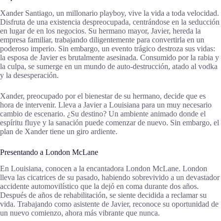
Xander Santiago, un millonario playboy, vive la vida a toda velocidad.
Disfruta de una existencia despreocupada, centrándose en la seducción
en lugar de en los negocios. Su hermano mayor, Javier, hereda la
empresa familiar, trabajando diligentemente para convertirla en un
poderoso imperio. Sin embargo, un evento trágico destroza sus vidas:
la esposa de Javier es brutalmente asesinada. Consumido por la rabia y
la culpa, se sumerge en un mundo de auto-destrucción, atado al vodka
y la desesperación.
Xander, preocupado por el bienestar de su hermano, decide que es
hora de intervenir. Lleva a Javier a Louisiana para un muy necesario
cambio de escenario. ¿Su destino? Un ambiente animado donde el
espíritu fluye y la sanación puede comenzar de nuevo. Sin embargo, el
plan de Xander tiene un giro ardiente.
Presentando a London McLane
En Louisiana, conocen a la encantadora London McLane. London
lleva las cicatrices de su pasado, habiendo sobrevivido a un devastador
accidente automovilístico que la dejó en coma durante dos años.
Después de años de rehabilitación, se siente decidida a reclamar su
vida. Trabajando como asistente de Javier, reconoce su oportunidad de
un nuevo comienzo, ahora más vibrante que nunca.