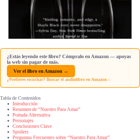
¿Estás leyendo este libro? Cómpralo en Amazon — apoyas
la web sin pagar de más.
Ver el libro en Amazon →
¿Prefieres escuchar? Buscar el audiolibro en Amazon ›
Tabla de Contenidos
Introducción
Resumen de “Nuestro Para Amar”
Portada Alternativa
Personajes
Conclusiones Clave
Spoilers
Preguntas Frecuentes sobre “Nuestro Para Amar”