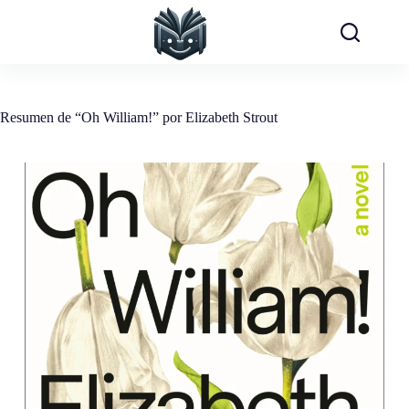
Saltar
al
contenido
Resumen de “Oh William!” por Elizabeth Strout