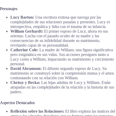
Personajes
Lucy Barton:
Una escritora exitosa que navega por las
complejidades de sus relaciones pasadas y presentes. Lucy es
introspectiva, empática y lidia con el trauma de su infancia.
William Gerhardt:
El primer esposo de Lucy, ahora en sus
setentas. Lucha con el pasado oculto de su madre y las
consecuencias de su infidelidad durante su matrimonio,
revelando capas de su personalidad.
Catherine Cole:
La madre de William, una figura significativa
pero enigmática en sus vidas. Sus acciones persiguen tanto a
Lucy como a William, impactando su matrimonio y crecimiento
personal.
David Abramson:
El difunto segundo esposo de Lucy. Su
matrimonio se construyó sobre la comprensión mutua y el amor,
contrastando con su relación con William.
Chrissy y Becka:
Las hijas adultas de Lucy y William. Están
atrapadas en las complejidades de la relación y la historia de sus
padres.
Aspectos Destacados
Reflexión sobre las Relaciones:
El libro explora las matices del
amor y los vínculos duraderos que se forman entre las personas.