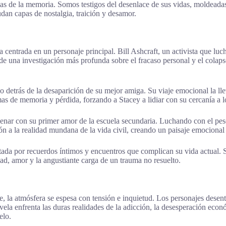
as de la memoria. Somos testigos del desenlace de sus vidas, moldeada
dan capas de nostalgia, traición y desamor.
a centrada en un personaje principal. Bill Ashcraft, un activista que luc
 de una investigación más profunda sobre el fracaso personal y el colaps
o detrás de la desaparición de su mejor amiga. Su viaje emocional la ll
emas de memoria y pérdida, forzando a Stacey a lidiar con su cercanía 
cenar con su primer amor de la escuela secundaria. Luchando con el peso
ción a la realidad mundana de la vida civil, creando un paisaje emociona
ntada por recuerdos íntimos y encuentros que complican su vida actual. 
ad, amor y la angustiante carga de un trauma no resuelto.
e, la atmósfera se espesa con tensión e inquietud. Los personajes desent
ela enfrenta las duras realidades de la adicción, la desesperación econó
elo.