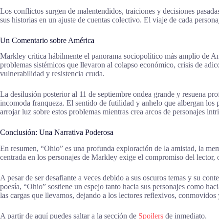
Los conflictos surgen de malentendidos, traiciones y decisiones pasada
sus historias en un ajuste de cuentas colectivo. El viaje de cada person
Un Comentario sobre América
Markley critica hábilmente el panorama sociopolítico más amplio de Am
problemas sistémicos que llevaron al colapso económico, crisis de adic
vulnerabilidad y resistencia cruda.
La desilusión posterior al 11 de septiembre ondea grande y resuena pr
incomoda franqueza. El sentido de futilidad y anhelo que albergan los p
arrojar luz sobre estos problemas mientras crea arcos de personajes i
Conclusión: Una Narrativa Poderosa
En resumen, “Ohio” es una profunda exploración de la amistad, la memori
centrada en los personajes de Markley exige el compromiso del lector, ob
A pesar de ser desafiante a veces debido a sus oscuros temas y su cont
poesía, “Ohio” sostiene un espejo tanto hacia sus personajes como haci
las cargas que llevamos, dejando a los lectores reflexivos, conmovidos
A partir de aquí puedes saltar a la sección de
Spoilers
de inmediato.