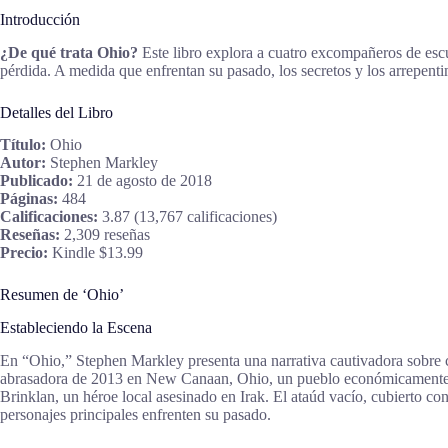
Introducción
¿De qué trata Ohio?
Este libro explora a cuatro excompañeros de escu
pérdida. A medida que enfrentan su pasado, los secretos y los arrepenti
Detalles del Libro
Título:
Ohio
Autor:
Stephen Markley
Publicado:
21 de agosto de 2018
Páginas:
484
Calificaciones:
3.87 (13,767 calificaciones)
Reseñas:
2,309 reseñas
Precio:
Kindle $13.99
Resumen de ‘Ohio’
Estableciendo la Escena
En “Ohio,” Stephen Markley presenta una narrativa cautivadora sobre cu
abrasadora de 2013 en New Canaan, Ohio, un pueblo económicamente afec
Brinklan, un héroe local asesinado en Irak. El ataúd vacío, cubierto c
personajes principales enfrenten su pasado.