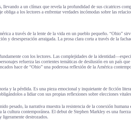
s, llevando a un clímax que revela la profundidad de sus cicatrices com
aje obliga a los lectores a enfrentar verdades incómodas sobre las relaci
érica a través de la lente de la vida en un pueblo pequeño. “Ohio” sir
ción y desesperación arraigada. La prosa clara corta a través de la fac
ofundamente con los lectores. Las complejidades de la identidad—espec
ersonajes refuerza las corrientes temáticas de desilusión en un país qu
ntrincados hace de “Ohio” una poderosa reflexión de la América contemp
a y la pérdida. Es una pieza emocional y inquietante de ficción literar
ligándolos a lidiar con sus propias reflexiones sobre elecciones vitales,
enido pesado, la narrativa muestra la resistencia de la conexión human
a la cultura contemporánea. El debut de Stephen Markley es una fuerza 
 y ligeramente destrozados.