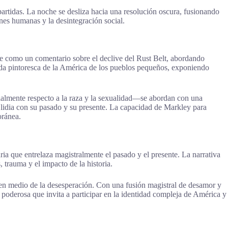
partidas. La noche se desliza hacia una resolución oscura, fusionando
ones humanas y la desintegración social.
ve como un comentario sobre el declive del Rust Belt, abordando
hada pintoresca de la América de los pueblos pequeños, exponiendo
ialmente respecto a la raza y la sexualidad—se abordan con una
e lidia con su pasado y su presente. La capacidad de Markley para
oránea.
ia que entrelaza magistralmente el pasado y el presente. La narrativa
 trauma y el impacto de la historia.
a en medio de la desesperación. Con una fusión magistral de desamor y
poderosa que invita a participar en la identidad compleja de América y