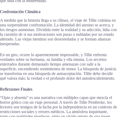
que lidia con la modernidad.
Confrontación Climática
A medida que la historia llega a su clímax, el viaje de Tillie culmina en
una sorprendente confrontación. La identidad del asesino se acerca, y
los riesgos aumentan. Dividida entre la realidad y su adicción, lidia con
la cuestión de si sus motivaciones son puras o nubladas por un estado
alterado. Las viejas mentiras son desenredadas y se forman alianzas
inesperadas.
En un giro, ocurre lo aparentemente impensable, y Tillie enfrenta
verdades sobre su hermana, su familia y ella misma. Los secretos
enterrados durante demasiado tiempo amenazan con salir a la
superficie, encendiendo sentimientos de temor. La búsqueda de justicia
se transforma en una búsqueda de autoaceptación. Tillie debe decidir
qué valora más: la verdad o el profundo dolor del autodescubrimiento.
Reflexiones Finales
“Opio y absenta” es una narrativa con múltiples capas que mezcla el
horror gótico con un viaje personal. A través de Tillie Pembroke, los
lectores son testigos de la lucha por la independencia en un contexto de
restricciones sociales y errores médicos. La atmósfera inquietante,
junto con realidades mordaces, pinta un vívido retrato de una joven