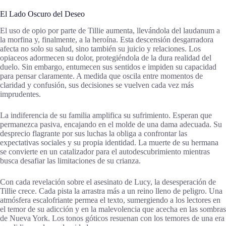
El Lado Oscuro del Deseo
El uso de opio por parte de Tillie aumenta, llevándola del laudanum a
la morfina y, finalmente, a la heroína. Esta descensión desgarradora
afecta no solo su salud, sino también su juicio y relaciones. Los
opiaceos adormecen su dolor, protegiéndola de la dura realidad del
duelo. Sin embargo, entumecen sus sentidos e impiden su capacidad
para pensar claramente. A medida que oscila entre momentos de
claridad y confusión, sus decisiones se vuelven cada vez más
imprudentes.
La indiferencia de su familia amplifica su sufrimiento. Esperan que
permanezca pasiva, encajando en el molde de una dama adecuada. Su
desprecio flagrante por sus luchas la obliga a confrontar las
expectativas sociales y su propia identidad. La muerte de su hermana
se convierte en un catalizador para el autodescubrimiento mientras
busca desafiar las limitaciones de su crianza.
Con cada revelación sobre el asesinato de Lucy, la desesperación de
Tillie crece. Cada pista la arrastra más a un reino lleno de peligro. Una
atmósfera escalofriante permea el texto, sumergiendo a los lectores en
el temor de su adicción y en la malevolencia que acecha en las sombras
de Nueva York. Los tonos góticos resuenan con los temores de una era