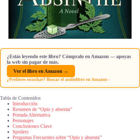
¿Estás leyendo este libro? Cómpralo en Amazon — apoyas
la web sin pagar de más.
Ver el libro en Amazon →
¿Prefieres escuchar? Buscar el audiolibro en Amazon ›
Tabla de Contenidos
Introducción
Resumen de “Opio y absenta”
Portada Alternativa
Personajes
Conclusiones Clave
Spoilers
Preguntas Frecuentes sobre “Opio y absenta”