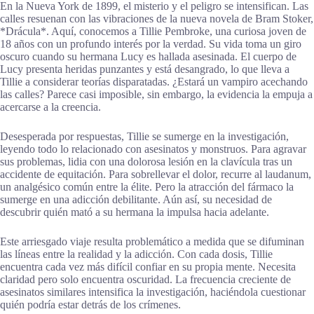
En la Nueva York de 1899, el misterio y el peligro se intensifican. Las
calles resuenan con las vibraciones de la nueva novela de Bram Stoker,
*Drácula*. Aquí, conocemos a Tillie Pembroke, una curiosa joven de
18 años con un profundo interés por la verdad. Su vida toma un giro
oscuro cuando su hermana Lucy es hallada asesinada. El cuerpo de
Lucy presenta heridas punzantes y está desangrado, lo que lleva a
Tillie a considerar teorías disparatadas. ¿Estará un vampiro acechando
las calles? Parece casi imposible, sin embargo, la evidencia la empuja a
acercarse a la creencia.
Desesperada por respuestas, Tillie se sumerge en la investigación,
leyendo todo lo relacionado con asesinatos y monstruos. Para agravar
sus problemas, lidia con una dolorosa lesión en la clavícula tras un
accidente de equitación. Para sobrellevar el dolor, recurre al laudanum,
un analgésico común entre la élite. Pero la atracción del fármaco la
sumerge en una adicción debilitante. Aún así, su necesidad de
descubrir quién mató a su hermana la impulsa hacia adelante.
Este arriesgado viaje resulta problemático a medida que se difuminan
las líneas entre la realidad y la adicción. Con cada dosis, Tillie
encuentra cada vez más difícil confiar en su propia mente. Necesita
claridad pero solo encuentra oscuridad. La frecuencia creciente de
asesinatos similares intensifica la investigación, haciéndola cuestionar
quién podría estar detrás de los crímenes.