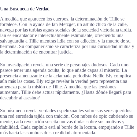
Una Búsqueda de Verdad
A medida que aparecen los cuerpos, la determinación de Tillie se
fortalece. Con la ayuda de Ian Metzger, un astuto chico de la calle,
navega por las turbias aguas sociales de la sociedad victoriana tardía.
Ian es encantador e intelectualmente estimulante, ofreciendo una
salvaguardia a Tillie mientras lidia con su adicción y la muerte de su
hermana. Su compañerismo se caracteriza por una curiosidad mutua y
la determinación de encontrar justicia.
Su investigación revela una serie de personajes dudosos. Cada uno
parece tener una agenda oculta, lo que añade capas al misterio. La
presencia amenazante de la aclamada periodista Nellie Bly complica
aún más las cosas. Bly exige revelar la verdad pero representa una
amenaza para la misión de Tillie. A medida que las tensiones
aumentan, Tillie debe actuar rápidamente. ¿Hasta dónde llegará para
descubrir al asesino?
Su búsqueda revela verdades espeluznantes sobre sus seres queridos:
una red enredada tejida con traición. Con nubes de opio cubriendo su
mente, cada revelación suscita nuevas dudas sobre sus motivos y
fiabilidad. Cada capítulo está al borde de la locura, empujando a Tillie
más hacia las sombras de su realidad atormentada.