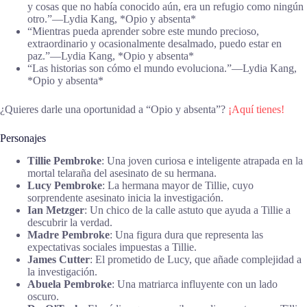
y cosas que no había conocido aún, era un refugio como ningún
otro.”―Lydia Kang, *Opio y absenta*
“Mientras pueda aprender sobre este mundo precioso,
extraordinario y ocasionalmente desalmado, puedo estar en
paz.”―Lydia Kang, *Opio y absenta*
“Las historias son cómo el mundo evoluciona.”―Lydia Kang,
*Opio y absenta*
¿Quieres darle una oportunidad a “Opio y absenta”?
¡Aquí tienes!
Personajes
Tillie Pembroke
: Una joven curiosa e inteligente atrapada en la
mortal telaraña del asesinato de su hermana.
Lucy Pembroke
: La hermana mayor de Tillie, cuyo
sorprendente asesinato inicia la investigación.
Ian Metzger
: Un chico de la calle astuto que ayuda a Tillie a
descubrir la verdad.
Madre Pembroke
: Una figura dura que representa las
expectativas sociales impuestas a Tillie.
James Cutter
: El prometido de Lucy, que añade complejidad a
la investigación.
Abuela Pembroke
: Una matriarca influyente con un lado
oscuro.