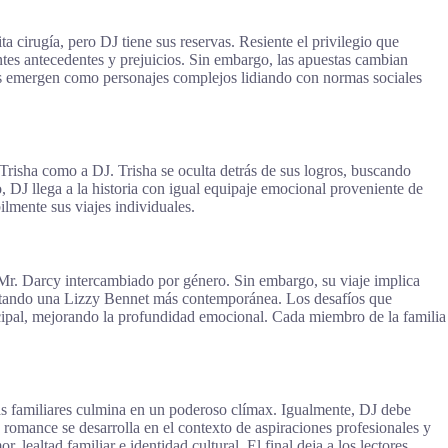
 cirugía, pero DJ tiene sus reservas. Resiente el privilegio que
ntes antecedentes y prejuicios. Sin embargo, las apuestas cambian
os emergen como personajes complejos lidiando con normas sociales
 Trisha como a DJ. Trisha se oculta detrás de sus logros, buscando
 DJ llega a la historia con igual equipaje emocional proveniente de
lmente sus viajes individuales.
 Mr. Darcy intercambiado por género. Sin embargo, su viaje implica
esentando una Lizzy Bennet más contemporánea. Los desafíos que
rincipal, mejorando la profundidad emocional. Cada miembro de la familia
vas familiares culmina en un poderoso clímax. Igualmente, DJ debe
 romance se desarrolla en el contexto de aspiraciones profesionales y
ealtad familiar e identidad cultural. El final deja a los lectores