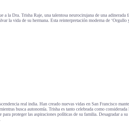
e a la Dra. Trisha Raje, una talentosa neurocirujana de una adinerada f
var la vida de su hermana. Esta reinterpretación moderna de ‘Orgullo y p
 ascendencia real india. Han creado nuevas vidas en San Francisco manten
ia mientras busca autonomía. Trisha es tanto celebrada como considerada 
te para proteger las aspiraciones políticas de su familia. Desagradar a s
.