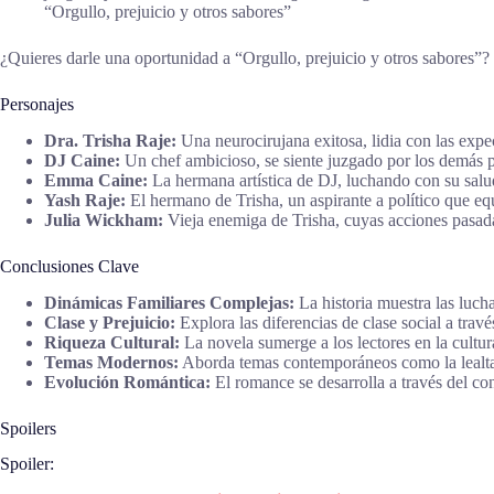
“Orgullo, prejuicio y otros sabores”
¿Quieres darle una oportunidad a “Orgullo, prejuicio y otros sabores”?
Personajes
Dra. Trisha Raje:
Una neurocirujana exitosa, lidia con las expec
DJ Caine:
Un chef ambicioso, se siente juzgado por los demás p
Emma Caine:
La hermana artística de DJ, luchando con su salud
Yash Raje:
El hermano de Trisha, un aspirante a político que equi
Julia Wickham:
Vieja enemiga de Trisha, cuyas acciones pasada
Conclusiones Clave
Dinámicas Familiares Complejas:
La historia muestra las lucha
Clase y Prejuicio:
Explora las diferencias de clase social a travé
Riqueza Cultural:
La novela sumerge a los lectores en la cultura
Temas Modernos:
Aborda temas contemporáneos como la lealtad 
Evolución Romántica:
El romance se desarrolla a través del con
Spoilers
Spoiler: