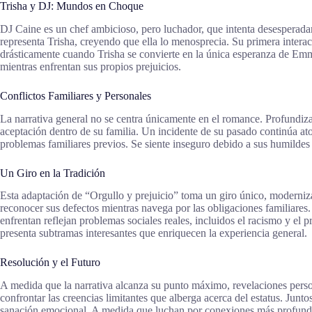
Trisha y DJ: Mundos en Choque
DJ Caine es un chef ambicioso, pero luchador, que intenta desesperadam
representa Trisha, creyendo que ella lo menosprecia. Su primera intera
drásticamente cuando Trisha se convierte en la única esperanza de Em
mientras enfrentan sus propios prejuicios.
Conflictos Familiares y Personales
La narrativa general no se centra únicamente en el romance. Profundiza
aceptación dentro de su familia. Un incidente de su pasado continúa at
problemas familiares previos. Se siente inseguro debido a sus humildes 
Un Giro en la Tradición
Esta adaptación de “Orgullo y prejuicio” toma un giro único, moderniz
reconocer sus defectos mientras navega por las obligaciones familiares
enfrentan reflejan problemas sociales reales, incluidos el racismo y el
presenta subtramas interesantes que enriquecen la experiencia general.
Resolución y el Futuro
A medida que la narrativa alcanza su punto máximo, revelaciones person
confrontar las creencias limitantes que alberga acerca del estatus. Jun
sanación emocional. A medida que luchan por conexiones más profundas, se