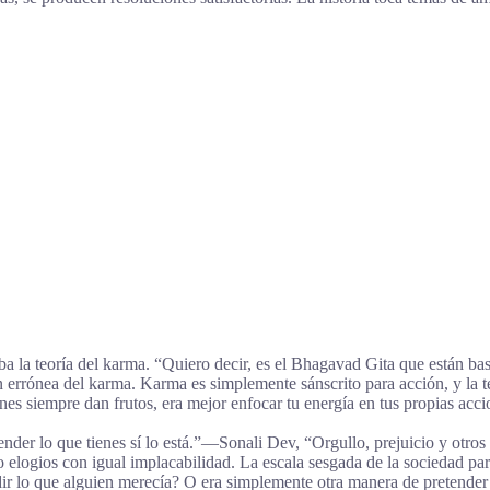
la teoría del karma. “Quiero decir, es el Bhagavad Gita que están bast
errónea del karma. Karma es simplemente sánscrito para acción, y la teo
ones siempre dan frutos, era mejor enfocar tu energía en tus propias acc
nder lo que tienes sí lo está.”―Sonali Dev, “Orgullo, prejuicio y otros
 elogios con igual implacabilidad. La escala sesgada de la sociedad pa
ir lo que alguien merecía? O era simplemente otra manera de pretender