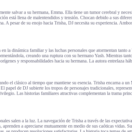
ente salvar a su hermana, Emma. Ella tiene un tumor cerebral y necesita
cción está llena de malentendidos y tensión. Chocan debido a sus difere
ma. A pesar de su enojo hacia Trisha, DJ necesita su experiencia. Amb
 en la dinámica familiar y las luchas personales que atormentan tanto a
ormentándola, creando una ruptura con su hermano Yash. Mientras tanto,
orígenes y responsabilidades hacia su hermana. La autora entrelaza hábi
ando el clásico al tiempo que mantiene su esencia. Trisha encarna a un
. El papel de DJ subierte los tropos de personajes tradicionales, repr
 privilegio. Las historias familiares atractivas complementan la trama p
ales salen a la luz. La navegación de Trisha a través de las expectati
tos, aprenden a apreciarse mutuamente en medio de sus caóticas vidas. Su
 producen resoluciones satisfactorias. La historia toca temas de amor, l