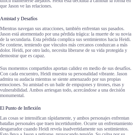
difícil mantenerse alejados. Heidi está decidida a cambiar la forma en
que Jason ve las relaciones.
Amistad y Desafíos
Mientras navegan sus atracciones, también enfrentan sus pasados.
Jason está atormentado por una pérdida trágica: la muerte de su novia
de la secundaria. Esta pérdida complica sus sentimientos hacia Heidi.
Se contiene, temiendo que vínculos más cercanos conduzcan a más
dolor. Heidi, por otro lado, necesita liberarse de su vida protegida y
demostrar que es capaz.
Sus momentos compartidos aportan calidez en medio de sus desafíos.
Con cada encuentro, Heidi muestra su personalidad vibrante. Jason
admira su audacia mientras se siente amenazado por sus propias
emociones. Su amistad es un baile de empujones y tirones, risas y
vulnerabilidad. Ambos arriesgan todo, acercándose a una decisión
monumental.
El Punto de Inflexión
Las cosas se intensifican rápidamente, y ambos personajes enfrentan
batallas personales que traen incertidumbre. Ocurre un enfrentamiento
desgarrador cuando Heidi revela inadvertidamente sus sentimientos.
Esto lleva a Jason a retirarse, provocando tensión. Su culpa por su