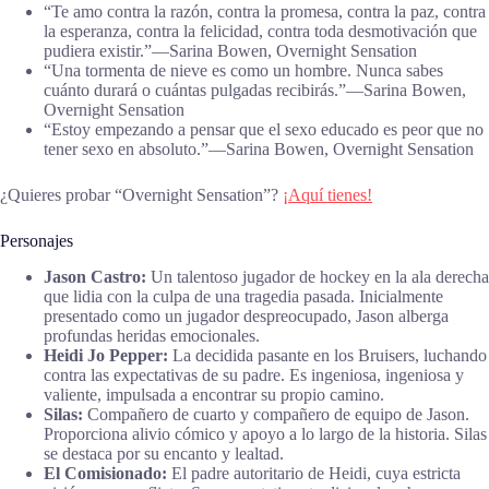
“Te amo contra la razón, contra la promesa, contra la paz, contra
la esperanza, contra la felicidad, contra toda desmotivación que
pudiera existir.”―Sarina Bowen, Overnight Sensation
“Una tormenta de nieve es como un hombre. Nunca sabes
cuánto durará o cuántas pulgadas recibirás.”―Sarina Bowen,
Overnight Sensation
“Estoy empezando a pensar que el sexo educado es peor que no
tener sexo en absoluto.”―Sarina Bowen, Overnight Sensation
¿Quieres probar “Overnight Sensation”?
¡Aquí tienes!
Personajes
Jason Castro:
Un talentoso jugador de hockey en la ala derecha
que lidia con la culpa de una tragedia pasada. Inicialmente
presentado como un jugador despreocupado, Jason alberga
profundas heridas emocionales.
Heidi Jo Pepper:
La decidida pasante en los Bruisers, luchando
contra las expectativas de su padre. Es ingeniosa, ingeniosa y
valiente, impulsada a encontrar su propio camino.
Silas:
Compañero de cuarto y compañero de equipo de Jason.
Proporciona alivio cómico y apoyo a lo largo de la historia. Silas
se destaca por su encanto y lealtad.
El Comisionado:
El padre autoritario de Heidi, cuya estricta