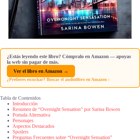
¿Estás leyendo este libro? Cómpralo en Amazon — apoyas
la web sin pagar de más.
Ver el libro en Amazon →
¿Prefieres escuchar? Buscar el audiolibro en Amazon ›
Tabla de Contenidos
Introducción
Resumen de “Overnight Sensation” por Sarina Bowen
Portada Alternativa
Personajes
Aspectos Destacados
Spoilers
Preguntas Frecuentes sobre “Overnight Sensation”