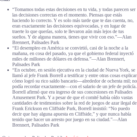
“Tomamos todas estas decisiones en tu vida, y todas parecen ser
las decisiones correctas en el momento. Piensas que estás
haciendo lo correcto. Y es solo más tarde que te das cuenta, no,
eran exactamente las decisiones equivocadas, y en lugar de
traerte lo que querías, solo te llevaron aún más lejos de tus
sueños. Y de alguna manera, tienes que vivir con eso.”―Alan
Brennert, Palisades Park
“El desempleo en América se convirtió, casi de la noche a la
mañana, en cosa del pasado, ya que el gobierno federal inyectó
miles de millones de dólares en defensa.”―Alan Brennert,
Palisades Park
“En octubre, en sesión ejecutiva en la ciudad de Nueva York, se
llamó al jefe Frank Borrell a testificar y entre otras cosas explicar
cómo logró su rico saldo bancario—alrededor de ochenta mil; no
podía recordar exactamente—con el salario de un jefe de policía.
Borrell afirmó que era ingreso de sus concesiones en Palisades
Amusement Park. Y a pesar de que el comité había oído vastas
cantidades de testimonios sobre la red de juegos de azar ilegal de
Frank Erickson en Cliffside Park, Borrell insistió: “No puedo
decir que hay alguna apuesta en Cliffside,” y que nunca había
tenido que hacer un arresto por juego en su ciudad.”―Alan
Brennert, Palisades Park