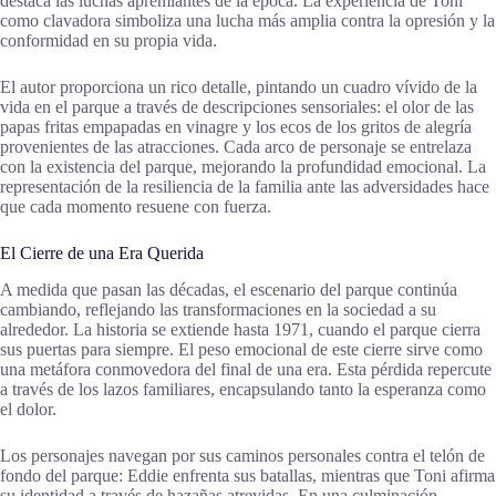
destaca las luchas apremiantes de la época. La experiencia de Toni
como clavadora simboliza una lucha más amplia contra la opresión y la
conformidad en su propia vida.
El autor proporciona un rico detalle, pintando un cuadro vívido de la
vida en el parque a través de descripciones sensoriales: el olor de las
papas fritas empapadas en vinagre y los ecos de los gritos de alegría
provenientes de las atracciones. Cada arco de personaje se entrelaza
con la existencia del parque, mejorando la profundidad emocional. La
representación de la resiliencia de la familia ante las adversidades hace
que cada momento resuene con fuerza.
El Cierre de una Era Querida
A medida que pasan las décadas, el escenario del parque continúa
cambiando, reflejando las transformaciones en la sociedad a su
alrededor. La historia se extiende hasta 1971, cuando el parque cierra
sus puertas para siempre. El peso emocional de este cierre sirve como
una metáfora conmovedora del final de una era. Esta pérdida repercute
a través de los lazos familiares, encapsulando tanto la esperanza como
el dolor.
Los personajes navegan por sus caminos personales contra el telón de
fondo del parque: Eddie enfrenta sus batallas, mientras que Toni afirma
su identidad a través de hazañas atrevidas. En una culminación