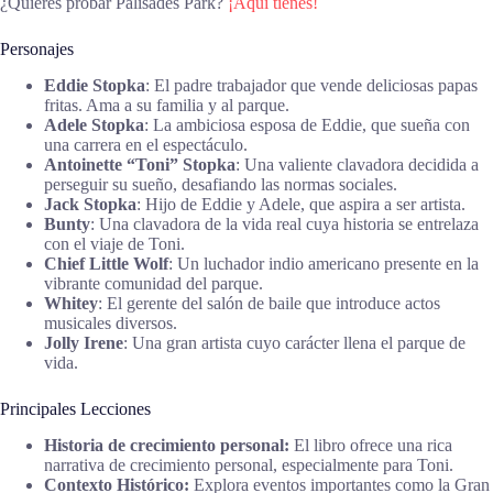
¿Quieres probar Palisades Park?
¡Aquí tienes!
Personajes
Eddie Stopka
: El padre trabajador que vende deliciosas papas
fritas. Ama a su familia y al parque.
Adele Stopka
: La ambiciosa esposa de Eddie, que sueña con
una carrera en el espectáculo.
Antoinette “Toni” Stopka
: Una valiente clavadora decidida a
perseguir su sueño, desafiando las normas sociales.
Jack Stopka
: Hijo de Eddie y Adele, que aspira a ser artista.
Bunty
: Una clavadora de la vida real cuya historia se entrelaza
con el viaje de Toni.
Chief Little Wolf
: Un luchador indio americano presente en la
vibrante comunidad del parque.
Whitey
: El gerente del salón de baile que introduce actos
musicales diversos.
Jolly Irene
: Una gran artista cuyo carácter llena el parque de
vida.
Principales Lecciones
Historia de crecimiento personal:
El libro ofrece una rica
narrativa de crecimiento personal, especialmente para Toni.
Contexto Histórico:
Explora eventos importantes como la Gran