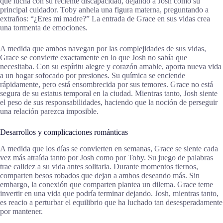
que lucha con su reciente discapacidad, dejando a Josh como su
principal cuidador. Toby anhela una figura materna, preguntando a
extraños: “¿Eres mi madre?” La entrada de Grace en sus vidas crea
una tormenta de emociones.
A medida que ambos navegan por las complejidades de sus vidas,
Grace se convierte exactamente en lo que Josh no sabía que
necesitaba. Con su espíritu alegre y corazón amable, aporta nueva vida
a un hogar sofocado por presiones. Su química se enciende
rápidamente, pero está ensombrecida por sus temores. Grace no está
segura de su estatus temporal en la ciudad. Mientras tanto, Josh siente
el peso de sus responsabilidades, haciendo que la noción de perseguir
una relación parezca imposible.
Desarrollos y complicaciones románticas
A medida que los días se convierten en semanas, Grace se siente cada
vez más atraída tanto por Josh como por Toby. Su juego de palabras
trae calidez a su vida antes solitaria. Durante momentos tiernos,
comparten besos robados que dejan a ambos deseando más. Sin
embargo, la conexión que comparten plantea un dilema. Grace teme
invertir en una vida que podría terminar dejando. Josh, mientras tanto,
es reacio a perturbar el equilibrio que ha luchado tan desesperadamente
por mantener.