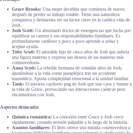
Grace Brooks:
Una mujer decidida que comienza de nuevo
después de perder su trabajo estable. Tiene una naturaleza
compasiva y demuestra ser un factor clave en la caótica vida de
Josh.
Josh Scott:
Un abrumado doctor de emergencias que lucha por
equilibrar su carrera y sus responsabilidades familiares. Es
profundamente cariñoso y poco a poco aprende a soltar y
aceptar ayuda.
Toby Scott:
El adorable hijo de cinco años de Josh que anhela
una figura materna y expresa sus deseos de las maneras más
conmovedoras.
Anna Scott:
La rebelde hermana de veintiún años de Josh,
ajustándose a la vida como parapléjica tras un accidente
traumático. Aporta complejidad emocional a la unidad familiar.
Tank:
El travieso cachorro pug de Josh que trae caos y humor a
la vida de Grace, provocando sus interacciones caóticas pero
encantadoras con Josh.
Aspectos destacados
Química romántica:
La conexión entre Grace y Josh crece
rápidamente, creando tensión palpable a lo largo de la historia.
Asuntos familiares:
El libro ofrece una mirada conmovedora a
las responsabilidades familiares, especialmente la dedicación de