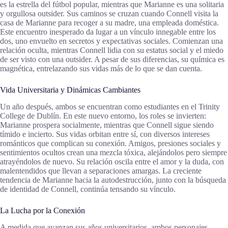
es la estrella del fútbol popular, mientras que Marianne es una solitaria
y orgullosa outsider. Sus caminos se cruzan cuando Connell visita la
casa de Marianne para recoger a su madre, una empleada doméstica.
Este encuentro inesperado da lugar a un vínculo innegable entre los
dos, uno envuelto en secretos y expectativas sociales. Comienzan una
relación oculta, mientras Connell lidia con su estatus social y el miedo
de ser visto con una outsider. A pesar de sus diferencias, su química es
magnética, entrelazando sus vidas más de lo que se dan cuenta.
Vida Universitaria y Dinámicas Cambiantes
Un año después, ambos se encuentran como estudiantes en el Trinity
College de Dublín. En este nuevo entorno, los roles se invierten:
Marianne prospera socialmente, mientras que Connell sigue siendo
tímido e incierto. Sus vidas orbitan entre sí, con diversos intereses
románticos que complican su conexión. Amigos, presiones sociales y
sentimientos ocultos crean una mezcla tóxica, alejándolos pero siempre
atrayéndolos de nuevo. Su relación oscila entre el amor y la duda, con
malentendidos que llevan a separaciones amargas. La creciente
tendencia de Marianne hacia la autodestrucción, junto con la búsqueda
de identidad de Connell, continúa tensando su vínculo.
La Lucha por la Conexión
A medida que avanzan sus años universitarios, ambos personajes