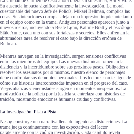
La Unidad de Crimen de Oslo ahora opera sin su estrella, Harry Hole.
Su ausencia impacta significativamente la investigación. La moral
cuestionable del nuevo Jefe de Policía, Mikael Bellman, complica las
cosas. Sus intenciones corruptas dejan una impresión inquietante tanto
en el equipo como en la trama. Antiguos personajes aparecen junto a
nuevos rostros, incluyendo a Beate Lønn, Katrine Bratt y el psicólogo
Ståle Aune, cada uno con sus fortalezas y secretos. Ellos enfrentan la
abrumadora tarea de resolver el caso bajo la dirección errónea de
Bellman.
Mientras navegan en la investigación, surgen tensiones conflictivas
entre los miembros del equipo. Las nuevas dinámicas fomentan la
disidencia y la incertidumbre sobre sus próximos pasos. Obligados a
resolver los asesinatos por sí mismos, nuestro elenco de personajes
debe confrontar sus demonios personales. Los lectores son testigos de
cómo sus historias interconectadas impactan en el progreso del caso.
Viejas alianzas y enemistades surgen en momentos inesperados. La
motivación de la policía por la justicia se entrelaza con historias de
traición, mostrando emociones humanas crudas y conflictivas.
La Investigación: Pista a Pista
Nesbø construye una narrativa llena de ingeniosas distracciones. La
trama juega continuamente con las expectativas del lector,
paralelamente con la caótica investigación. Cada capítulo revela