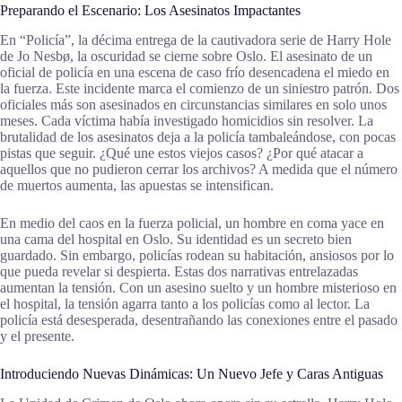
Preparando el Escenario: Los Asesinatos Impactantes
En “Policía”, la décima entrega de la cautivadora serie de Harry Hole
de Jo Nesbø, la oscuridad se cierne sobre Oslo. El asesinato de un
oficial de policía en una escena de caso frío desencadena el miedo en
la fuerza. Este incidente marca el comienzo de un siniestro patrón. Dos
oficiales más son asesinados en circunstancias similares en solo unos
meses. Cada víctima había investigado homicidios sin resolver. La
brutalidad de los asesinatos deja a la policía tambaleándose, con pocas
pistas que seguir. ¿Qué une estos viejos casos? ¿Por qué atacar a
aquellos que no pudieron cerrar los archivos? A medida que el número
de muertos aumenta, las apuestas se intensifican.
En medio del caos en la fuerza policial, un hombre en coma yace en
una cama del hospital en Oslo. Su identidad es un secreto bien
guardado. Sin embargo, policías rodean su habitación, ansiosos por lo
que pueda revelar si despierta. Estas dos narrativas entrelazadas
aumentan la tensión. Con un asesino suelto y un hombre misterioso en
el hospital, la tensión agarra tanto a los policías como al lector. La
policía está desesperada, desentrañando las conexiones entre el pasado
y el presente.
Introduciendo Nuevas Dinámicas: Un Nuevo Jefe y Caras Antiguas