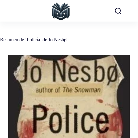
Saltar
al
contenido
Resumen de ‘Policía’ de Jo Nesbø