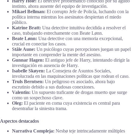
Harry Hole:
El detective problemático conocido por su agudo
instinto, ahora ausente del equipo de investigación.
Mikael Bellman:
El corrupto Jefe de Policía, luchando con la
política interna mientras los asesinatos despiertan el miedo
público.
Katrine Bratt:
Una detective intuitiva decidida a resolver el
caso, trabajando estrechamente con Beate Lønn.
Beate Lønn:
Una detective con una memoria excepcional,
crucial en conectar los casos.
Ståle Aune:
Un psicólogo cuyas percepciones juegan un papel
importante en comprender la mente del asesino.
Gunnar Hagen:
El antiguo jefe de Harry, intentando dirigir la
investigación en ausencia de Harry.
Isabelle Skøyen:
La Consejera de Asuntos Sociales,
involucrada en las maquinaciones políticas que rodean el caso.
Truls Berntsen:
Un peligroso ex asociado, ahora bajo
escrutinio debido a sus dudosas conexiones.
Valentin:
Un supuesto traficante de drogas muerto que surge
como un sospechoso clave.
Oleg:
El paciente en coma cuya existencia es central para
desentrañar la siniestra trama.
Aspectos destacados
Narrativa Compleja:
Nesbø teje intrincadamente múltiples