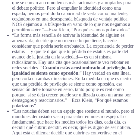
que se enmarcan como temas más racionales y apropiados para
el debate político. Pero al empuñar la identidad como una
espada, hemos perdido la capacidad de verla como una lente,
cegándonos en una desesperada búsqueda de ventaja política.
NOS dejamos a la búsqueda en vano de lo que nos negamos a
permitirnos ver.”―Ezra Klein, “Por qué estamos polarizados”
“La forma más sencilla de activar la identidad de alguien es
amenazarla, decirle que no merece lo que tiene, hacerle
considerar que podría serle arrebatado. La experiencia de perder
estatus —y que te digan que tu pérdida de estatus es parte del
avance de la justicia en la sociedad— es en sí misma
radicalizante. Hay una cita que ocasionalmente veo rebotar en
redes sociales. “
Cuando estás acostumbrado al privilegio, la
igualdad se siente como opresión.
” Hay verdad en esta línea,
pero corta en ambas direcciones. En la medida en que es cierto
que una pérdida de privilegio se siente como opresión, esa
sensación debe tomarse en serio, tanto porque es real como
porque, si se deja crecer, puede ser utilizada como un arma por
demagogos y reaccionarios.”―Ezra Klein, “Por qué estamos
polarizados”
“Las noticias deben ser un espejo que sostiene el mundo, pero el
mundo es demasiado vasto para caber en nuestro espejo. Lo
fundamental que hace los medios todos los días, cada día, es
decidir qué cubrir; decidir, es decir, qué es digno de ser noticia.
Aquí está el dilema: decidir qué cubrir es convertirse en el