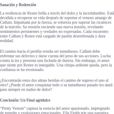
Sanación y Redención
La resiliencia de Renee brilla a través del dolor y la incertidumbre. Está
decidida a recuperar su vida después de soportar el veneno amargo de
Callum. Impulsada por la fuerza, se esfuerza por superar las cicatrices
de la traición. Su reunión enciende una nueva tensión, revelando
sentimientos persistentes y verdades no expresadas. Cada encuentro
entre Callum y Renee está cargado de pasión desenfrenada y dura
realidad.
El camino hacia el perdón resulta ser tumultuoso. Callum debe
enfrentar sus defectos y darse cuenta del peso de sus acciones. Lucha
contra la ira y presenta una fachada de dureza. Sin embargo, el amor
que siente por Renee es innegable. Una chispa ardiente queda, pero la
confianza se ha erosionado.
¿Encontrarán estos dos almas heridas el camino de regreso el uno al
otro? ¿Puede el amor conquistar todo o su tumultuoso pasado los atará
para siempre en nudos de dolor?
Conclusión: Un Final agridulce
“Pretty Venom” captura la esencia del amor apasionado, impregnado
de tumulto y explosiones emocionales. Ella Fields teje una narrativa