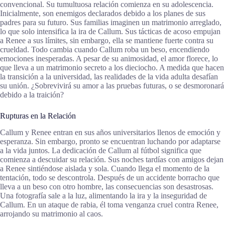
convencional. Su tumultuosa relación comienza en su adolescencia.
Inicialmente, son enemigos declarados debido a los planes de sus
padres para su futuro. Sus familias imaginen un matrimonio arreglado,
lo que solo intensifica la ira de Callum. Sus tácticas de acoso empujan
a Renee a sus límites, sin embargo, ella se mantiene fuerte contra su
crueldad. Todo cambia cuando Callum roba un beso, encendiendo
emociones inesperadas. A pesar de su animosidad, el amor florece, lo
que lleva a un matrimonio secreto a los dieciocho. A medida que hacen
la transición a la universidad, las realidades de la vida adulta desafían
su unión. ¿Sobrevivirá su amor a las pruebas futuras, o se desmoronará
debido a la traición?
Rupturas en la Relación
Callum y Renee entran en sus años universitarios llenos de emoción y
esperanza. Sin embargo, pronto se encuentran luchando por adaptarse
a la vida juntos. La dedicación de Callum al fútbol significa que
comienza a descuidar su relación. Sus noches tardías con amigos dejan
a Renee sintiéndose aislada y sola. Cuando llega el momento de la
tentación, todo se descontrola. Después de un accidente borracho que
lleva a un beso con otro hombre, las consecuencias son desastrosas.
Una fotografía sale a la luz, alimentando la ira y la inseguridad de
Callum. En un ataque de rabia, él toma venganza cruel contra Renee,
arrojando su matrimonio al caos.