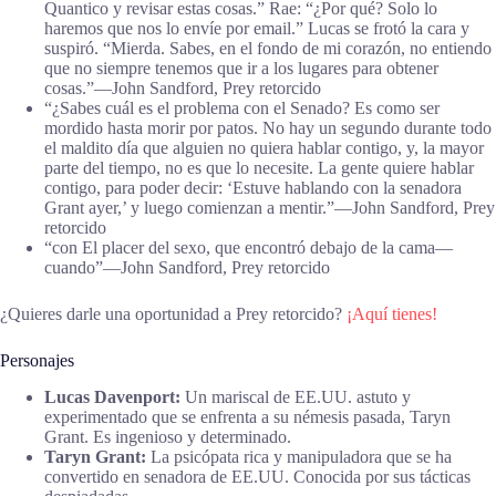
Quantico y revisar estas cosas.” Rae: “¿Por qué? Solo lo
haremos que nos lo envíe por email.” Lucas se frotó la cara y
suspiró. “Mierda. Sabes, en el fondo de mi corazón, no entiendo
que no siempre tenemos que ir a los lugares para obtener
cosas.”―John Sandford, Prey retorcido
“¿Sabes cuál es el problema con el Senado? Es como ser
mordido hasta morir por patos. No hay un segundo durante todo
el maldito día que alguien no quiera hablar contigo, y, la mayor
parte del tiempo, no es que lo necesite. La gente quiere hablar
contigo, para poder decir: ‘Estuve hablando con la senadora
Grant ayer,’ y luego comienzan a mentir.”―John Sandford, Prey
retorcido
“con El placer del sexo, que encontró debajo de la cama—
cuando”―John Sandford, Prey retorcido
¿Quieres darle una oportunidad a Prey retorcido?
¡Aquí tienes!
Personajes
Lucas Davenport:
Un mariscal de EE.UU. astuto y
experimentado que se enfrenta a su némesis pasada, Taryn
Grant. Es ingenioso y determinado.
Taryn Grant:
La psicópata rica y manipuladora que se ha
convertido en senadora de EE.UU. Conocida por sus tácticas