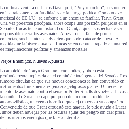
La última aventura de Lucas Davenport, “Prey retorcido”, lo sumerge
en las traicioneras profundidades de la intriga política. Como nuevo
mariscal de EE.UU., se enfrenta a un enemigo familiar, Taryn Grant.
Una vez poderosa psicópata, ahora ocupa una posición peligrosa en el
Senado. Lucas tiene un historial con Grant, a quien sospecha de ser
responsable de varios asesinatos. A pesar de su falta de pruebas
concretas, sus instintos le advierten que podría atacar de nuevo. A
medida que la historia avanza, Lucas se encuentra atrapado en una red
de maquinaciones políticas y amenazas mortales.
Viejos Enemigos, Nuevas Apuestas
La ambición de Taryn Grant no tiene límites, y ahora está
profundamente implicada en el comité de inteligencia del Senado. Los
rumores circulan de que sus nuevas conexiones se han convertido en
instrumentos fundamentales para sus peligrosos planes. Un reciente
intento de asesinato contra el senador Porter Smalls devuelve a Lucas a
la contienda. Smalls escapa por poco de un mortal accidente
automovilístico, un evento horrífico que deja muerto a su compañero.
Convencido de que Grant orquestó este ataque, le pide ayuda a Lucas.
Juntos deben navegar por las oscuras aguas del peligro sin caer presa
de los mismos enemigos que buscan derribar.