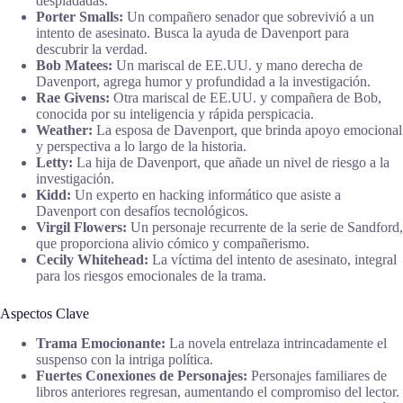
despiadadas.
Porter Smalls:
Un compañero senador que sobrevivió a un
intento de asesinato. Busca la ayuda de Davenport para
descubrir la verdad.
Bob Matees:
Un mariscal de EE.UU. y mano derecha de
Davenport, agrega humor y profundidad a la investigación.
Rae Givens:
Otra mariscal de EE.UU. y compañera de Bob,
conocida por su inteligencia y rápida perspicacia.
Weather:
La esposa de Davenport, que brinda apoyo emocional
y perspectiva a lo largo de la historia.
Letty:
La hija de Davenport, que añade un nivel de riesgo a la
investigación.
Kidd:
Un experto en hacking informático que asiste a
Davenport con desafíos tecnológicos.
Virgil Flowers:
Un personaje recurrente de la serie de Sandford,
que proporciona alivio cómico y compañerismo.
Cecily Whitehead:
La víctima del intento de asesinato, integral
para los riesgos emocionales de la trama.
Aspectos Clave
Trama Emocionante:
La novela entrelaza intrincadamente el
suspenso con la intriga política.
Fuertes Conexiones de Personajes:
Personajes familiares de
libros anteriores regresan, aumentando el compromiso del lector.