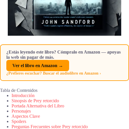
¿Estás leyendo este libro? Cómpralo en Amazon — apoyas
la web sin pagar de más.
Ver el libro en Amazon →
¿Prefieres escuchar? Buscar el audiolibro en Amazon ›
Tabla de Contenidos
Introducción
Sinopsis de Prey retorcido
Portada Alternativa del Libro
Personajes
Aspectos Clave
Spoilers
Preguntas Frecuentes sobre Prey retorcido