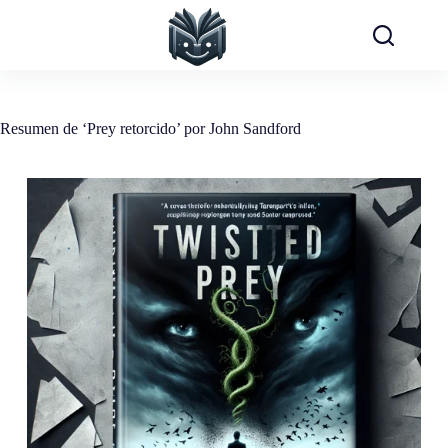
Saltar
al
contenido
Resumen de ‘Prey retorcido’ por John Sandford